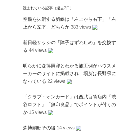
読まれている記事（過去7日）
空欄を抹消する斜線は「左上から右下」「右
上から左下」どちらか
383 views
新日軽サッシの「障子はずれ止め」を交換す
る
44 views
明らかに森博嗣邸とわかる施工例がハウスメ
ーカーのサイトに掲載され、場所は長野県に
なっている
22 views
「クラブ・オンカード」は西武百貨店内「渋
谷ロフト」「無印良品」でポイントが付くの
か
15 views
森博嗣邸その後
14 views