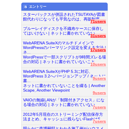
エントリー
スターバックスが併設されたTSUTAYAが図書
館代わりになっても平気なのは、再販制度...
71users
ブルーレイディスクを不織布ケースに保存し
てはいけない | ネットに書かれていない...
31users
WebARENA SuiteXのマルチドメインで
WordPressのパーマリンク設定を変える方法 |
17users
ネ...
WordPressで一部スクリプトが9時間ズレる場
合の対応 | ネットに書かれていないこと...
10users
WebARENA SuiteXがPHP 5.3に対応、
WordPress 3.2へバージョンアップ / ネットに
9users
書...
ネットに書かれていないことを綴る | Another
Scape, Another Viewpoint
9users
VAIOの無線LANが「制限付きアクセス」にな
る場合の対応 | ネットに書かれていない...
7users
2012年5月現在のストリーミング配信保存方
法まとめ、キャッシュに残らないFlashはS...
7users
明らかに森博嗣邸とわかる施工例がハウスメ