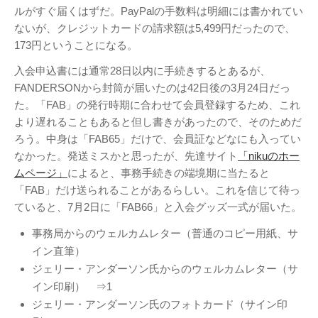
ルがすぐ届くはずだ。PayPalの手数料は明細には書かれてい
ないが、クレジットカードの請求額は5,499円だったので、
173円ということになる。
入会申込書には通常28日以内に手続きするとあるが、
アタゴオル
FANDERSONから封筒が届いたのは42日後の3月24日だっ
た。「FAB」の発行時期に合わせて会員登録するため、これ
ごろなお通信
より遅れることもあると但し書きがあったので、そのためだ
ギャラリー猫町
ろう。中身は「FAB65」だけで、会員証などなにも入ってい
（Facebook）
なかった。発送ミスかと思ったが、先達サイト
「nikuのホー
ムページ」
によると、事務手続きの端境期に当たると
謎の円盤UFO
「FAB」だけ送られることがあるらしい。これを信じて待っ
FANDERSON
ていると、7月2日に「FAB66」と入会グッズ一式が届いた。
FANDERSON（Facebook
事務局からのウェルカムレター（普通のコピー用紙、サ
）
イン直筆）
The Official Gerry
ジェリー・アンダーソン氏からのウェルカムレター（サ
Anderson Website
イン印刷） ⇒1
UFO Series Home Page
ジェリー・アンダーソン氏のフォトカード（サイン印
UFO Series Home