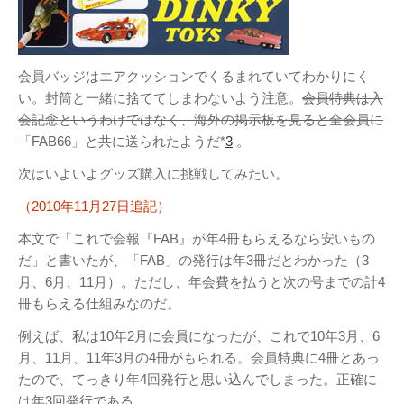
会員バッジはエアクッションでくるまれていてわかりにく
い。封筒と一緒に捨ててしまわないよう注意。
会員特典は入
会記念というわけではなく、海外の掲示板を見ると全会員に
「FAB66」と共に送られたようだ
*
3
。
次はいよいよグッズ購入に挑戦してみたい。
（2010年11月27日追記）
本文で「これで会報『FAB』が年4冊もらえるなら安いもの
だ」と書いたが、「FAB」の発行は年3冊だとわかった（3
月、6月、11月）。ただし、年会費を払うと次の号までの計4
冊もらえる仕組みなのだ。
例えば、私は10年2月に会員になったが、これで10年3月、6
月、11月、11年3月の4冊がもられる。会員特典に4冊とあっ
たので、てっきり年4回発行と思い込んでしまった。正確に
は年3回発行である。