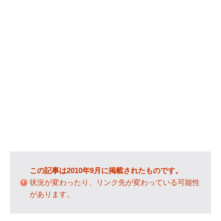
カテゴリー
IT
(89)
Windows
(20)
WordPress
(36)
インターネット
(33)
暮らし
(73)
ハウスキーピング
(9)
健康
(9)
商品
(27)
手続き
(36)
趣味
(140)
この記事は2010年9月に掲載されたものです。
状況が変わったり、リンク先が変わっている可能性
げっ歯類
(6)
があります。
アタゴオル
(15)
コミックス
(6)