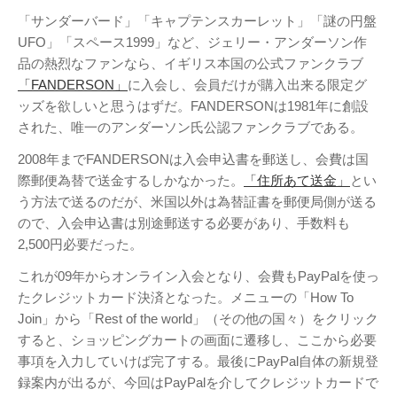
テレビ
(8)
「サンダーバード」「キャプテンスカーレット」「謎の円盤
写真
(6)
UFO」「スペース1999」など、ジェリー・アンダーソン作
品の熱烈なファンなら、イギリス本国の公式ファンクラブ
旅行
(8)
「FANDERSON」
に入会し、会員だけが購入出来る限定グ
謎の円盤UFO
(94)
ッズを欲しいと思うはずだ。FANDERSONは1981年に創設
関心
(87)
された、唯一のアンダーソン氏公認ファンクラブである。
グルメ
(14)
2008年までFANDERSONは入会申込書を郵送し、会費は国
マーケティング
(29)
際郵便為替で送金するしかなかった。
「住所あて送金」
とい
文房具
(11)
う方法で送るのだが、米国以外は為替証書を郵便局側が送る
ので、入会申込書は別途郵送する必要があり、手数料も
社会
(8)
2,500円必要だった。
街歩き
(34)
これが09年からオンライン入会となり、会費もPayPalを使っ
タグクラウド
たクレジットカード決済となった。メニューの「How To
Join」から「Rest of the world」（その他の国々）をクリック
FAB
すると、ショッピングカートの画面に遷移し、ここから必要
FANDERSON
事項を入力していけば完了する。最後にPayPal自体の新規登
NHK
HTML
Internet Explorer
録案内が出るが、今回はPayPalを介してクレジットカードで