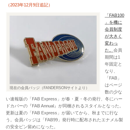
（2023年12月9日追記）
「FAB100
」を機に
会員制度
が大きく
変わっ
た。
会員
期間は1
年固定と
なり、
「FAB」
はページ
現在の会員バッジ（FANDERSONサイトより）
数の少な
い速報版の「FAB Express」が春・夏・冬の発行、冬にハー
ドカバーの『FAB Annual』が同梱されるスタイルとなった。
更新は夏の「FAB Express」が届いてから、秋までに行な
う。会員バッジは「FAB99」発行時に配布されたエナメル製
の安全ピン留めになった。