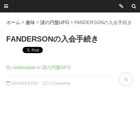
ネットに書か
れていないこ
ホーム
>
趣味
>
謎の円盤UFO
> FANDERSONの入会手続き
とを綴る
FANDERSONの入会手続き
Another Scape, Another
Viewpoint
By
webmaster
in
謎の円盤UFO
Today:
0557
Yesterday:
0973
2010年9月23日
2 Comments
Total:
7388887
HOME
ABOUT
SITEMAP
謎の円盤UFOまとめ