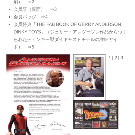
刷） ⇒2
Page（Facebook）
会員証（裏面） ⇒3
S.H.A.D.O. Research
会員バッジ ⇒4
Labs
会員特典「THE FAB BOOK OF GERRY ANDERSON
THE ART OF
DINKY TOYS」（ジェリー・アンダーソン作品からつく
UFO（Facebook）
られたディンキー製ダイキャストモデルの詳細ガイ
Anderson Japanese
ド） ⇒5
Information
特撮 プロップス 倉庫
1 | 2 | 3
ペンギン貿易
ムラタ有子
GALLERY SIDE
2（Facebook）