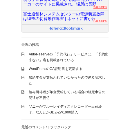
ーカーのサイトに掲載され、場所は長野...
6users
富士通館林システムセンターの電源装置故障
はUPSの切替動作障害 | ネットに書かれ...
6users
最近の投稿
AutoReserveの「予約代行」サービスは、「予約出
来ない」店も掲載されている
WordPressのCA証明書を更新する
加給年金が支払われていなかったので遡及請求し
た
給与所得者が年金受給している場合の確定申告の
記述が不親切
ソニーがブルーレイディスクレコーダー出荷終
了、なんとかBDZ-ZW1900購入
最近のコメント/トラックバック