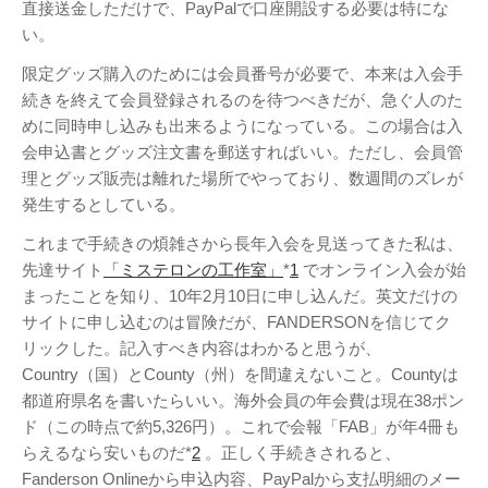
Twitter
PayPal
PHP
直接送金しただけで、PayPalで口座開設する必要は特にな
WebARENA SuiteX
い。
YouTube
アマゾン
アフィリエイト
カフェ
限定グッズ購入のためには会員番号が必要で、本来は入会手
キヤノン
カレンダー
キャンペーン
続きを終えて会員登録されるのを待つべきだが、急ぐ人のた
グッズ
ギャラリー
サ
めに同時申し込みも出来るようになっている。この場合は入
ジェリ
ンダーバード
会申込書とグッズ注文書を郵送すればいい。ただし、会員管
ー・アンダーソン
理とグッズ販売は離れた場所でやっており、数週間のズレが
スタイルシート
発生するとしている。
ストリーミン
ソニー
バージョンアップ
グ
ヒ
これまで手続きの煩雑さから長年入会を見送ってきた私は、
ブルーレイ
プラグ
デヨシ
先達サイト
「ミステロンの工作室」
*
1
でオンライン入会が始
イン
プリンタ
プロップレプリカ
まったことを知り、10年2月10日に申し込んだ。英文だけの
二子
万年筆
ムラタ有子
上野毛
サイトに申し込むのは冒険だが、FANDERSONを信じてク
玉川
再開発
品薄
リックした。記入すべき内容はわかると思うが、
修理
映画館
有効期限
Country（国）とCounty（州）を間違えないこと。Countyは
東急電鉄
確定申告
米
通販サイト
都道府県名を書いたらいい。海外会員の年会費は現在38ポン
谷根千
障
沢
訃報
ド（この時点で約5,326円）。これで会報「FAB」が年4冊も
害
らえるなら安いものだ*
2
。正しく手続きされると、
Fanderson Onlineから申込内容、PayPalから支払明細のメー
アーカイブ