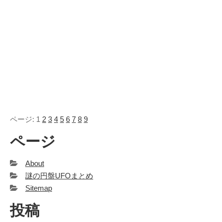
カテゴリー
IT
(89)
Windows
(20)
WordPress
(36)
インターネット
(33)
暮らし
(73)
ハウスキーピング
(9)
ページ: 1
2
3
4
5
6
7
8
9
健康
(9)
ページ
商品
(27)
手続き
(36)
About
趣味
(140)
謎の円盤UFOまとめ
げっ歯類
(6)
Sitemap
アタゴオル
(15)
投稿
コミックス
(6)