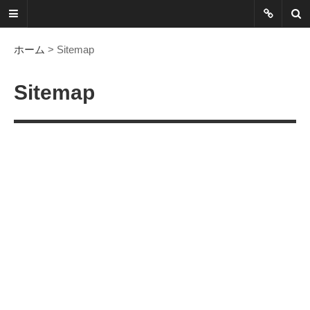
ネットに書か
れていないこ
ホーム
> Sitemap
とを綴る
Sitemap
Another Scape, Another
Viewpoint
Today:
0488
Yesterday:
0557
Total:
7391334
HOME
ABOUT
SITEMAP
謎の円盤UFOまとめ