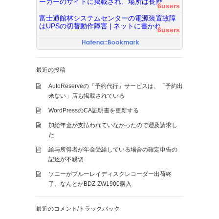
ーカーのサイトに掲載され、場所は長野...
6users
富士通館林システムセンターの電源装置故障
はUPSの切替動作障害 | ネットに書かれ...
6users
最近の投稿
AutoReserveの「予約代行」サービスは、「予約出
来ない」店も掲載されている
WordPressのCA証明書を更新する
加給年金が支払われていなかったので遡及請求し
た
給与所得者が年金受給している場合の確定申告の
記述が不親切
ソニーがブルーレイディスクレコーダー出荷終
了、なんとかBDZ-ZW1900購入
最近のコメント/トラックバック