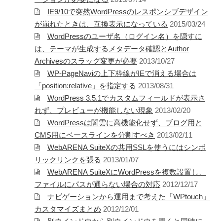
IE9/10で突然WordPressのレスポンシブデザイン
が崩れたときは、互換表示になっている
2015/03/24
WordPressのユーザ名（ログイン名）を隠すに
は、テーマが生成するメタデータ確認とAuthor
Archivesのスラッグ変更が必要
2013/10/27
WP-PageNaviの上下枠線がIEで消える場合は
「position:relative」を指定する
2013/08/31
WordPress 3.5.1でカスタムフィールドが表示さ
れず、プレビューが機能しない現象
2013/02/20
WordPressは闇雲に高機能化せず、ブログ用と
CMS用にベースラインを分割すべき
2013/02/11
WebARENA SuiteXの共用SSLを使うにはシンボ
リックリンクを張る
2013/01/07
WebARENA SuiteXにWordPressを複数設置し、
ファイルにパスが通らない場合の対応
2012/12/17
ナビゲーションから運用まで考えた「WPtouch」
カスタマイズまとめ
2012/12/01