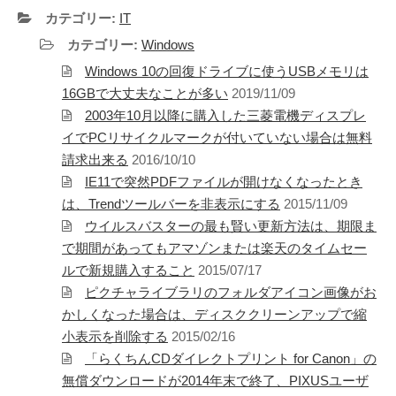
テレビ
(8)
カテゴリー:
IT
写真
(6)
カテゴリー:
Windows
旅行
(8)
Windows 10の回復ドライブに使うUSBメモリは
謎の円盤UFO
(94)
16GBで大丈夫なことが多い
2019/11/09
2003年10月以降に購入した三菱電機ディスプレ
関心
(87)
イでPCリサイクルマークが付いていない場合は無料
グルメ
(14)
請求出来る
2016/10/10
マーケティング
(29)
IE11で突然PDFファイルが開けなくなったとき
文房具
(11)
は、Trendツールバーを非表示にする
2015/11/09
社会
(8)
ウイルスバスターの最も賢い更新方法は、期限ま
で期間があってもアマゾンまたは楽天のタイムセー
街歩き
(34)
ルで新規購入すること
2015/07/17
ピクチャライブラリのフォルダアイコン画像がお
タグクラウド
かしくなった場合は、ディスククリーンアップで縮
FAB
小表示を削除する
2015/02/16
FANDERSON
「らくちんCDダイレクトプリント for Canon」の
NHK
HTML
Internet Explorer
無償ダウンロードが2014年末で終了、PIXUSユーザ