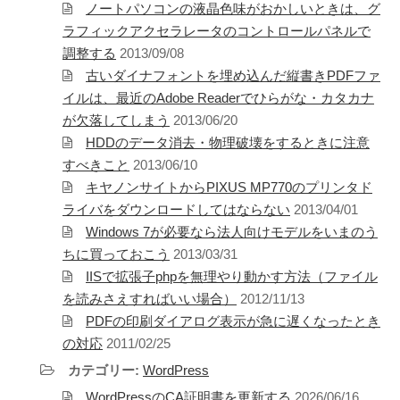
ノートパソコンの液晶色味がおかしいときは、グ
ラフィックアクセラレータのコントロールパネルで
調整する
2013/09/08
古いダイナフォントを埋め込んだ縦書きPDFファ
イルは、最近のAdobe Readerでひらがな・カタカナ
アタゴオル
が欠落してしまう
2013/06/20
ごろなお通信
HDDのデータ消去・物理破壊をするときに注意
ギャラリー猫町
すべきこと
2013/06/10
（Facebook）
キヤノンサイトからPIXUS MP770のプリンタド
ライバをダウンロードしてはならない
2013/04/01
謎の円盤UFO
Windows 7が必要なら法人向けモデルをいまのう
ちに買っておこう
2013/03/31
FANDERSON
IISで拡張子phpを無理やり動かす方法（ファイル
FANDERSON（Facebook
を読みさえすればいい場合）
2012/11/13
）
PDFの印刷ダイアログ表示が急に遅くなったとき
The Official Gerry
の対応
2011/02/25
Anderson Website
UFO Series Home Page
カテゴリー:
WordPress
UFO Series Home
WordPressのCA証明書を更新する
2026/06/16