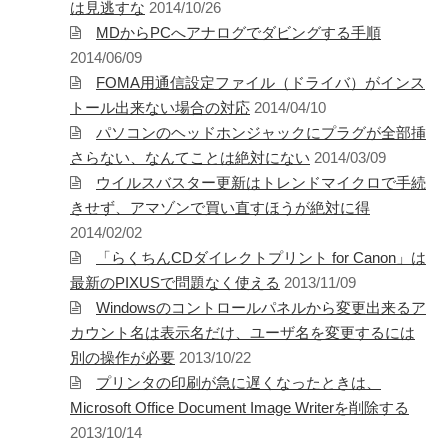
Twitter
PayPal
PHP
は見逃すな
2014/10/26
WebARENA SuiteX
YouTube
MDからPCへアナログでダビングする手順
アマゾン
アフィリエイト
カフェ
2014/06/09
キヤノン
カレンダー
FOMA用通信設定ファイル（ドライバ）がインス
キャンペーン
グッズ
ギャラリー
トール出来ない場合の対応
2014/04/10
サ
ジェリ
パソコンのヘッドホンジャックにプラグが全部挿
ンダーバード
ー・アンダーソン
さらない、なんてことは絶対にない
2014/03/09
ウイルスバスター更新はトレンドマイクロで手続
スタイルシート
ストリーミン
きせず、アマゾンで買い直すほうが絶対に得
ソニー
バージョンアップ
グ
ヒ
2014/02/02
ブルーレイ
プラグ
デヨシ
「らくちんCDダイレクトプリント for Canon」は
イン
プリンタ
プロップレプリカ
最新のPIXUSで問題なく使える
2013/11/09
二子
万年筆
ムラタ有子
上野毛
Windowsのコントロールパネルから変更出来るア
玉川
再開発
品薄
修理
映画館
カウント名は表示名だけ、ユーザ名を変更するには
有効期限
東急電鉄
確定申告
米
別の操作が必要
2013/10/22
通販サイト
谷根千
障
沢
訃報
プリンタの印刷が急に遅くなったときは、
害
Microsoft Office Document Image Writerを削除する
2013/10/14
アーカイブ