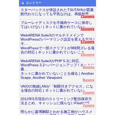
エントリー
スターバックスが併設されたTSUTAYAが図書
館代わりになっても平気なのは、再販制度...
71users
ブルーレイディスクを不織布ケースに保存し
てはいけない | ネットに書かれていない...
31users
WebARENA SuiteXのマルチドメインで
WordPressのパーマリンク設定を変える方法 |
17users
ネ...
WordPressで一部スクリプトが9時間ズレる場
合の対応 | ネットに書かれていないこと...
10users
WebARENA SuiteXがPHP 5.3に対応、
WordPress 3.2へバージョンアップ / ネットに
9users
書...
ネットに書かれていないことを綴る | Another
Scape, Another Viewpoint
9users
VAIOの無線LANが「制限付きアクセス」にな
る場合の対応 | ネットに書かれていない...
7users
2012年5月現在のストリーミング配信保存方
法まとめ、キャッシュに残らないFlashはS...
7users
明らかに森博嗣邸とわかる施工例がハウスメ