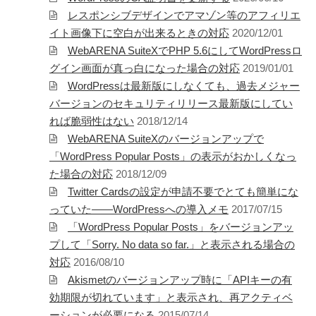
Page（Facebook）
レスポンシブデザインでアマゾン等のアフィリエ
S.H.A.D.O. Research
イト画像下に空白が出来るときの対応
2020/12/01
Labs
WebARENA SuiteXでPHP 5.6にしてWordPressロ
THE ART OF
グイン画面が真っ白になった場合の対応
2019/01/01
UFO（Facebook）
WordPressは最新版にしなくても、過去メジャー
Anderson Japanese
バージョンのセキュリティリリース最新版にしてい
Information
れば脆弱性はない
2018/12/14
特撮 プロップス 倉庫
WebARENA SuiteXのバージョンアップで
ペンギン貿易
「WordPress Popular Posts」の表示がおかしくなっ
た場合の対応
2018/12/09
ムラタ有子
Twitter Cardsの設定が申請不要でとても簡単にな
っていた――WordPressへの導入メモ
2017/07/15
GALLERY SIDE
「WordPress Popular Posts」をバージョンアッ
2（Facebook）
プして「Sorry. No data so far.」と表示される場合の
対応
2016/08/10
Akismetのバージョンアップ時に「APIキーの有
効期限が切れています」と表示され、再アクティベ
ーションが必要になる
2015/07/14