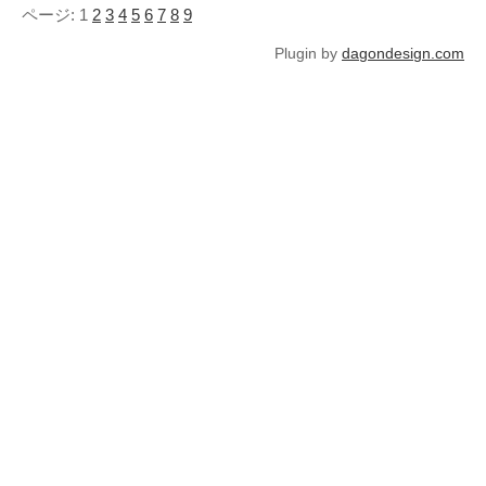
ページ: 1
2
3
4
5
6
7
8
9
Plugin by
dagondesign.com