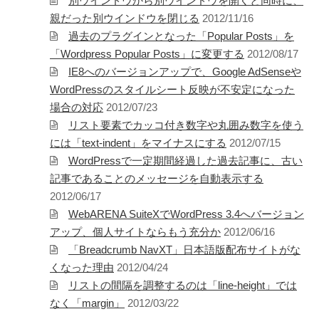
別ウインドウから別ウインドウを開くと同時に、
親だった別ウインドウを閉じる
2012/11/16
過去のプラグインとなった「Popular Posts」を
「Wordpress Popular Posts」に変更する
2012/08/17
IE8へのバージョンアップで、Google AdSenseや
WordPressのスタイルシート反映が不安定になった
場合の対応
2012/07/23
リスト要素でカッコ付き数字や丸囲み数字を使う
には「text-indent」をマイナスにする
2012/07/15
WordPressで一定期間経過した過去記事に、古い
記事であることのメッセージを自動表示する
2012/06/17
WebARENA SuiteXでWordPress 3.4へバージョン
アップ、個人サイトならもう充分か
2012/06/16
「Breadcrumb NavXT」日本語版配布サイトがな
くなった理由
2012/04/24
リストの間隔を調整するのは「line-height」では
なく「margin」
2012/03/22