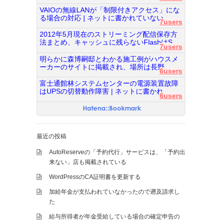
VAIOの無線LANが「制限付きアクセス」にな
る場合の対応 | ネットに書かれていない...
7users
2012年5月現在のストリーミング配信保存方
法まとめ、キャッシュに残らないFlashはS...
7users
明らかに森博嗣邸とわかる施工例がハウスメ
ーカーのサイトに掲載され、場所は長野...
6users
富士通館林システムセンターの電源装置故障
はUPSの切替動作障害 | ネットに書かれ...
6users
最近の投稿
AutoReserveの「予約代行」サービスは、「予約出
来ない」店も掲載されている
WordPressのCA証明書を更新する
加給年金が支払われていなかったので遡及請求し
た
給与所得者が年金受給している場合の確定申告の