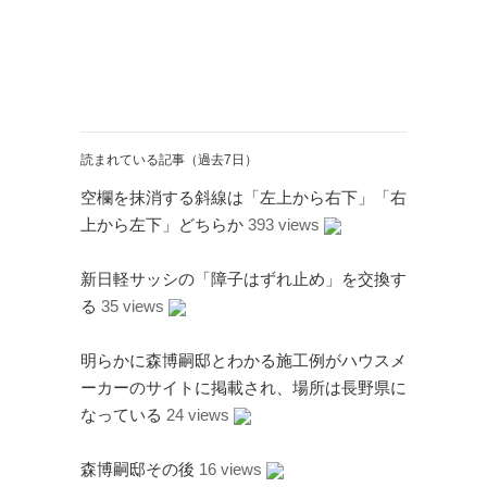
Twitter
PayPal
PHP
WebARENA SuiteX
YouTube
アマゾン
アフィリエイト
カフェ
キヤノン
カレンダー
キャンペーン
グッズ
ギャラリー
サ
ジェリ
ンダーバード
読まれている記事（過去7日）
ー・アンダーソン
空欄を抹消する斜線は「左上から右下」「右
スタイルシート
ストリーミン
上から左下」どちらか
393 views
ソニー
バージョンアップ
グ
ヒ
ブルーレイ
プラグ
デヨシ
新日軽サッシの「障子はずれ止め」を交換す
イン
プリンタ
プロップレプリカ
る
35 views
二子
万年筆
ムラタ有子
上野毛
玉川
再開発
品薄
修理
映画館
明らかに森博嗣邸とわかる施工例がハウスメ
有効期限
東急電鉄
確定申告
米
ーカーのサイトに掲載され、場所は長野県に
通販サイト
谷根千
障
沢
訃報
なっている
24 views
害
森博嗣邸その後
16 views
アーカイブ