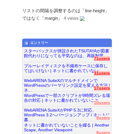
Page（Facebook）
リストの間隔を調整するのは「line-height」
S.H.A.D.O. Research
ではなく「margin」
4 views
Labs
THE ART OF
UFO（Facebook）
Anderson Japanese
エントリー
Information
スターバックスが併設されたTSUTAYAが図書
館代わりになっても平気なのは、再販制度...
特撮 プロップス 倉庫
71users
ペンギン貿易
ブルーレイディスクを不織布ケースに保存し
てはいけない | ネットに書かれていない...
31users
WebARENA SuiteXのマルチドメインで
ムラタ有子
WordPressのパーマリンク設定を変える方法 |
17users
ネ...
GALLERY SIDE
WordPressで一部スクリプトが9時間ズレる場
2（Facebook）
合の対応 | ネットに書かれていないこと...
10users
WebARENA SuiteXがPHP 5.3に対応、
WordPress 3.2へバージョンアップ / ネットに
9users
書...
ネットに書かれていないことを綴る | Another
Scape, Another Viewpoint
9users