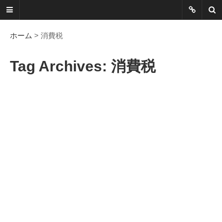
ネットに書か
れていないこ
ホーム
> 消費税
とを綴る
Tag Archives: 消費税
Another Scape, Another
Viewpoint
Today:
1100
Yesterday:
0797
Total:
7390227
HOME
ABOUT
SITEMAP
謎の円盤UFOまとめ