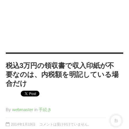
カテゴリー
IT
(89)
Windows
(20)
WordPress
(36)
インターネット
(33)
暮らし
(73)
ハウスキーピング
(9)
税込3万円の領収書で収入印紙が不
健康
(9)
要なのは、内税額を明記している場
商品
(27)
合だけ
手続き
(36)
趣味
(140)
げっ歯類
(6)
By
webmaster
in
手続き
アタゴオル
(15)
コミックス
(6)
2014年1月19日
コメントは受け付けていません。