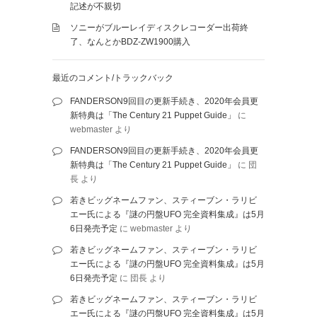
記述が不親切
ソニーがブルーレイディスクレコーダー出荷終
了、なんとかBDZ-ZW1900購入
最近のコメント/トラックバック
FANDERSON9回目の更新手続き、2020年会員更
新特典は「The Century 21 Puppet Guide」
に
webmaster
より
FANDERSON9回目の更新手続き、2020年会員更
新特典は「The Century 21 Puppet Guide」
に
団
長
より
若きビッグネームファン、スティーブン・ラリビ
エー氏による『謎の円盤UFO 完全資料集成』は5月
6日発売予定
に
webmaster
より
若きビッグネームファン、スティーブン・ラリビ
エー氏による『謎の円盤UFO 完全資料集成』は5月
6日発売予定
に
団長
より
若きビッグネームファン、スティーブン・ラリビ
エー氏による『謎の円盤UFO 完全資料集成』は5月