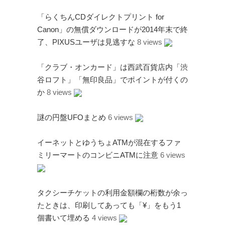
「らくちんCDダイレクトプリント for
Canon」の無償ダウンロードが2014年末で終
了、PIXUSユーザは見逃すな
8 views
アタゴオル
「クラブ・オンカード」は西武百貨店内「渋
ごろなお通信
谷ロフト」「無印良品」でポイントが付くの
ギャラリー猫町
か
8 views
（Facebook）
謎の円盤UFOまとめ
6 views
謎の円盤UFO
イーネットとゆうちょATMが混在するファ
FANDERSON
ミリーマートのコンビニATMに注意
6 views
FANDERSON（Facebook
）
The Official Gerry
タクシーチケットの利用金額欄の桁数が余っ
Anderson Website
たときは、印刷してあっても「¥」をもう1
UFO Series Home Page
個書いて埋める
4 views
UFO Series Home