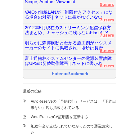
Scape, Another Viewpoint
9users
VAIOの無線LANが「制限付きアクセス」にな
る場合の対応 | ネットに書かれていない...
7users
2012年5月現在のストリーミング配信保存方
法まとめ、キャッシュに残らないFlashはS...
7users
明らかに森博嗣邸とわかる施工例がハウスメ
ーカーのサイトに掲載され、場所は長野...
6users
富士通館林システムセンターの電源装置故障
はUPSの切替動作障害 | ネットに書かれ...
6users
最近の投稿
AutoReserveの「予約代行」サービスは、「予約出
来ない」店も掲載されている
WordPressのCA証明書を更新する
加給年金が支払われていなかったので遡及請求し
た