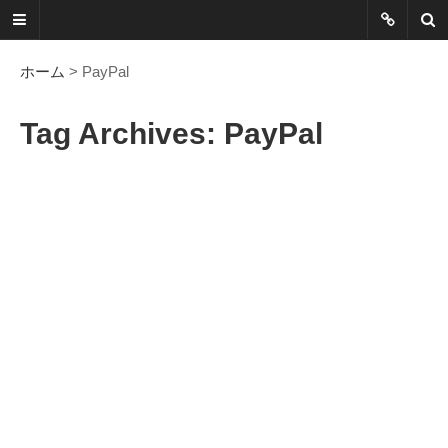
ネットに書か
れていないこ
ホーム
> PayPal
とを綴る
Tag Archives: PayPal
Another Scape, Another
Viewpoint
Today:
0304
Yesterday:
1028
Total:
7392178
HOME
ABOUT
SITEMAP
謎の円盤UFOまとめ