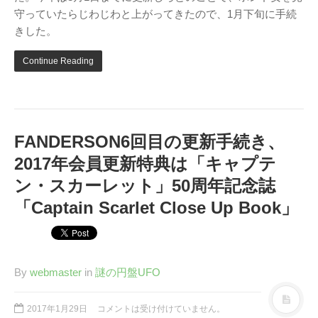
守っていたらじわじわと上がってきたので、1月下旬に手続
きした。
Continue Reading
アタゴオル
ごろなお通信
ギャラリー猫町
FANDERSON6回目の更新手続き、
（Facebook）
2017年会員更新特典は「キャプテ
謎の円盤UFO
ン・スカーレット」50周年記念誌
「Captain Scarlet Close Up Book」
FANDERSON
FANDERSON（Facebook
）
The Official Gerry
By
webmaster
in
謎の円盤UFO
Anderson Website
UFO Series Home Page
2017年1月29日
コメントは受け付けていません。
UFO Series Home