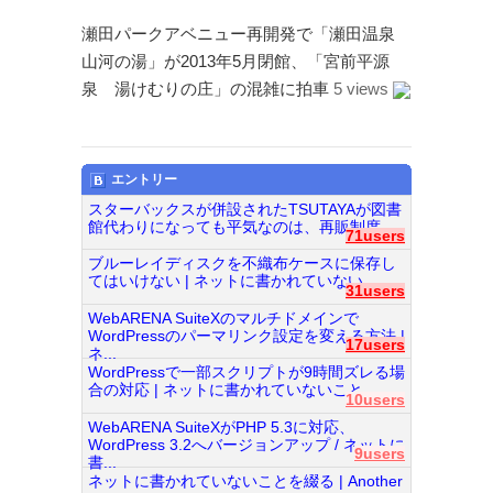
瀬田パークアベニュー再開発で「瀬田温泉
山河の湯」が2013年5月閉館、「宮前平源
泉 湯けむりの庄」の混雑に拍車
5 views
エントリー
スターバックスが併設されたTSUTAYAが図書
館代わりになっても平気なのは、再販制度...
71users
ブルーレイディスクを不織布ケースに保存し
てはいけない | ネットに書かれていない...
31users
WebARENA SuiteXのマルチドメインで
WordPressのパーマリンク設定を変える方法 |
17users
ネ...
WordPressで一部スクリプトが9時間ズレる場
合の対応 | ネットに書かれていないこと...
10users
WebARENA SuiteXがPHP 5.3に対応、
WordPress 3.2へバージョンアップ / ネットに
9users
書...
ネットに書かれていないことを綴る | Another