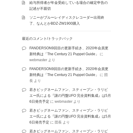
給与所得者が年金受給している場合の確定申告の
記述が不親切
ソニーがブルーレイディスクレコーダー出荷終
了、なんとかBDZ-ZW1900購入
最近のコメント/トラックバック
FANDERSON9回目の更新手続き、2020年会員更
新特典は「The Century 21 Puppet Guide」
に
webmaster
より
FANDERSON9回目の更新手続き、2020年会員更
新特典は「The Century 21 Puppet Guide」
に
団
長
より
若きビッグネームファン、スティーブン・ラリビ
エー氏による『謎の円盤UFO 完全資料集成』は5月
6日発売予定
に
webmaster
より
若きビッグネームファン、スティーブン・ラリビ
エー氏による『謎の円盤UFO 完全資料集成』は5月
6日発売予定
に
団長
より
若きビッグネームファン、スティーブン・ラリビ