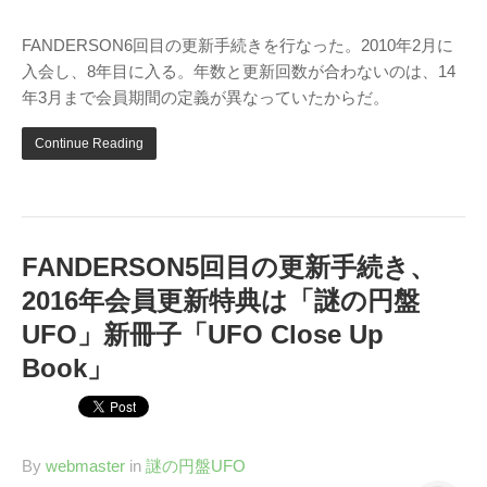
Page（Facebook）
FANDERSON6回目の更新手続きを行なった。2010年2月に
S.H.A.D.O. Research
入会し、8年目に入る。年数と更新回数が合わないのは、14
Labs
年3月まで会員期間の定義が異なっていたからだ。
THE ART OF
UFO（Facebook）
Continue Reading
Anderson Japanese
Information
特撮 プロップス 倉庫
ペンギン貿易
FANDERSON5回目の更新手続き、
ムラタ有子
2016年会員更新特典は「謎の円盤
UFO」新冊子「UFO Close Up
GALLERY SIDE
2（Facebook）
Book」
By
webmaster
in
謎の円盤UFO