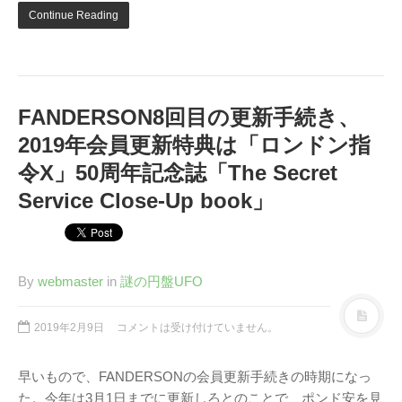
Twitter
PayPal
PHP
Continue Reading
WebARENA SuiteX
YouTube
アマゾン
アフィリエイト
カフェ
キヤノン
カレンダー
キャンペーン
グッズ
ギャラリー
サ
FANDERSON8回目の更新手続き、
ジェリ
ンダーバード
ー・アンダーソン
2019年会員更新特典は「ロンドン指
スタイルシート
令X」50周年記念誌「The Secret
ストリーミン
ソニー
バージョンアップ
グ
ヒ
Service Close-Up book」
ブルーレイ
プラグ
デヨシ
イン
プリンタ
プロップレプリカ
二子
万年筆
ムラタ有子
上野毛
玉川
By
webmaster
in
謎の円盤UFO
再開発
品薄
修理
映画館
有効期限
東急電鉄
確定申告
米
通販サイト
2019年2月9日
コメントは受け付けていません。
谷根千
障
沢
訃報
害
早いもので、FANDERSONの会員更新手続きの時期になっ
た。今年は3月1日までに更新しろとのことで、ポンド安を見
アーカイブ