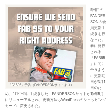
テレビ
(8)
9回目の
写真
(6)
FANDER
旅行
(8)
SONの会
謎の円盤UFO
(94)
員更新手
関心
(87)
続きを行
なった。
グルメ
(14)
春に発行
マーケティング
(29)
される
文房具
(11)
「FAB95
社会
(8)
」に間に
合うよう
街歩き
(34)
に更新期
日が3月1
タグクラウド
「FAB95」予告（FANDERSONサイトより）
日のた
FAB
め、2月中旬に手続きした。FANDERSONサイトが昨年5月
FANDERSON
にリニューアルされ、更新方法もWordPressのショッピング
カードに変更された。
NHK
HTML
Internet Explorer