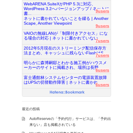
WebARENA SuiteXがPHP 5.3に対応、
WordPress 3.2へバージョンアップ / ネットに
9users
書...
ネットに書かれていないことを綴る | Another
Scape, Another Viewpoint
9users
VAIOの無線LANが「制限付きアクセス」にな
る場合の対応 | ネットに書かれていない...
7users
2012年5月現在のストリーミング配信保存方
法まとめ、キャッシュに残らないFlashはS...
7users
明らかに森博嗣邸とわかる施工例がハウスメ
ーカーのサイトに掲載され、場所は長野...
6users
富士通館林システムセンターの電源装置故障
はUPSの切替動作障害 | ネットに書かれ...
6users
最近の投稿
AutoReserveの「予約代行」サービスは、「予約出
来ない」店も掲載されている