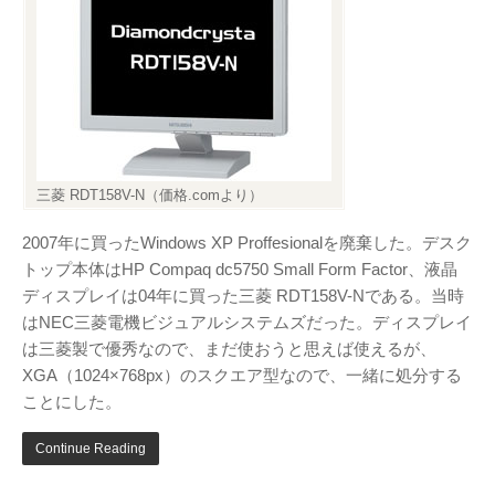
アタゴオル
ごろなお通信
ギャラリー猫町
三菱 RDT158V-N（価格.comより）
（Facebook）
2007年に買ったWindows XP Proffesionalを廃棄した。デスク
トップ本体はHP Compaq dc5750 Small Form Factor、液晶
謎の円盤UFO
ディスプレイは04年に買った三菱 RDT158V-Nである。当時
FANDERSON
はNEC三菱電機ビジュアルシステムズだった。ディスプレイ
FANDERSON（Facebook
は三菱製で優秀なので、まだ使おうと思えば使えるが、
）
XGA（1024×768px）のスクエア型なので、一緒に処分する
ことにした。
The Official Gerry
Anderson Website
Continue Reading
UFO Series Home Page
UFO Series Home