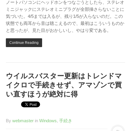
ノートパソコンにヘッドホンをつなごうとしたら、ステレオ
ミニジャックにステレオミニプラグが全部挿さらないことに
気づいた。4/5までは入るが、残り1/5が入らないのだ。この
状態でも両耳から音は聴こえるので、最初はこういうものか
と思ったが、見た目がおかしいし、やはり変である。
Continue Reading
ウイルスバスター更新はトレンドマ
イクロで手続きせず、アマゾンで買
い直すほうが絶対に得
By
webmaster
in
Windows
,
手続き