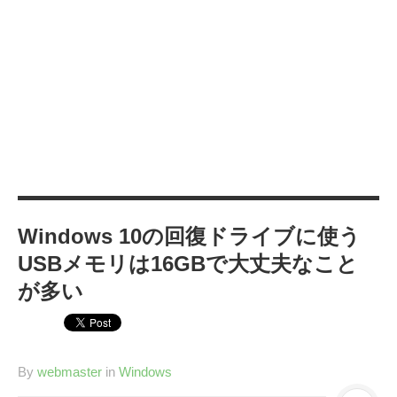
カテゴリー
IT
(89)
Windows
(20)
WordPress
(36)
インターネット
(33)
暮らし
(73)
ハウスキーピング
(9)
健康
(9)
Windows 10の回復ドライブに使う
商品
(27)
USBメモリは16GBで大丈夫なこと
手続き
(36)
が多い
趣味
(140)
げっ歯類
(6)
アタゴオル
(15)
By
webmaster
in
Windows
コミックス
(6)