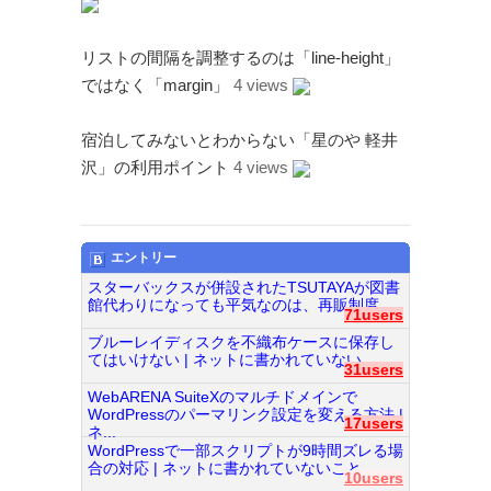
リストの間隔を調整するのは「line-height」
ではなく「margin」
4 views
宿泊してみないとわからない「星のや 軽井
沢」の利用ポイント
4 views
エントリー
スターバックスが併設されたTSUTAYAが図書
館代わりになっても平気なのは、再販制度...
71users
ブルーレイディスクを不織布ケースに保存し
てはいけない | ネットに書かれていない...
31users
WebARENA SuiteXのマルチドメインで
WordPressのパーマリンク設定を変える方法 |
17users
ネ...
WordPressで一部スクリプトが9時間ズレる場
合の対応 | ネットに書かれていないこと...
10users