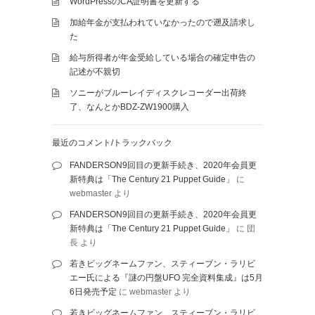
WordPressのCA証明書を更新する
加給年金が支払われていなかったので遡及請求し
た
給与所得者が年金受給している場合の確定申告の
記述が不親切
ソニーがブルーレイディスクレコーダー出荷終
了、なんとかBDZ-ZW1900購入
最近のコメント/トラックバック
FANDERSON9回目の更新手続き、2020年会員更
新特典は「The Century 21 Puppet Guide」
に
webmaster
より
FANDERSON9回目の更新手続き、2020年会員更
新特典は「The Century 21 Puppet Guide」
に
団
長
より
若きビッグネームファン、スティーブン・ラリビ
エー氏による『謎の円盤UFO 完全資料集成』は5月
6日発売予定
に
webmaster
より
若きビッグネームファン、スティーブン・ラリビ