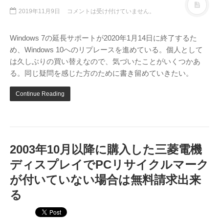
テレビ
(8)
2019年11月9日
コメントは受け付けていません。
写真
(6)
旅行
(8)
Windows 7の延長サポートが2020年1月14日に終了するた
め、Windows 10へのリプレースを進めている。個人として
謎の円盤UFO
(94)
は久しぶりの買い替えなので、気づいたことがいくつかあ
関心
(87)
る。同じ疑問を感じた方のために書き留めていきたい。
グルメ
(14)
Continue Reading
マーケティング
(29)
文房具
(11)
社会
(8)
街歩き
(34)
2003年10月以降に購入した三菱電機
ディスプレイでPCリサイクルマーク
タグクラウド
FAB
が付いていない場合は無料請求出来
FANDERSON
る
NHK
HTML
Internet Explorer