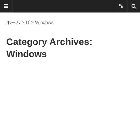
ネットに書か
れていないこ
ホーム
>
IT
> Windows
とを綴る
Category Archives:
Another Scape, Another
Windows
Viewpoint
Today:
0677
Yesterday:
0797
Total:
7389804
HOME
ABOUT
SITEMAP
謎の円盤UFOまとめ