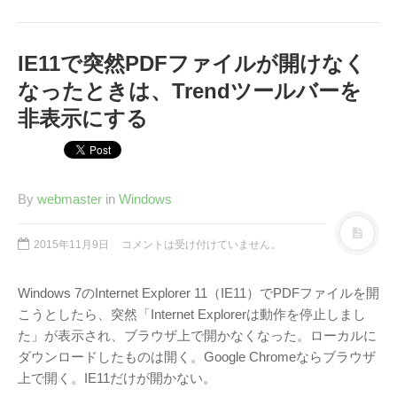
Page（Facebook）
S.H.A.D.O. Research
Labs
IE11で突然PDFファイルが開けなく
THE ART OF
なったときは、Trendツールバーを
UFO（Facebook）
非表示にする
Anderson Japanese
Information
特撮 プロップス 倉庫
ペンギン貿易
By
webmaster
in
Windows
ムラタ有子
2015年11月9日
コメントは受け付けていません。
GALLERY SIDE
2（Facebook）
Windows 7のInternet Explorer 11（IE11）でPDFファイルを開
こうとしたら、突然「Internet Explorerは動作を停止しまし
た」が表示され、ブラウザ上で開かなくなった。ローカルに
ダウンロードしたものは開く。Google Chromeならブラウザ
上で開く。IE11だけが開かない。