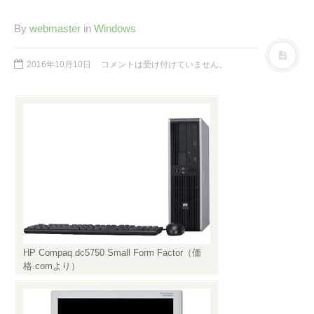
Twitter
PayPal
PHP
WebARENA SuiteX
YouTube
By
webmaster
in
Windows
アマゾン
アフィリエイト
カフェ
キヤノン
カレンダー
キャンペーン
2016年10月10日
コメントは受け付けていません。
グッズ
ギャラリー
サ
ジェリ
ンダーバード
ー・アンダーソン
スタイルシート
ストリーミン
ソニー
バージョンアップ
グ
ヒ
ブルーレイ
プラグ
デヨシ
イン
プリンタ
プロップレプリカ
二子
万年筆
ムラタ有子
上野毛
玉川
再開発
品薄
修理
映画館
有効期限
東急電鉄
確定申告
米
HP Compaq dc5750 Small Form Factor（価
通販サイト
谷根千
障
沢
訃報
格.comより）
害
アーカイブ