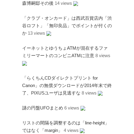
森博嗣邸その後
14 views
「クラブ・オンカード」は西武百貨店内「渋
谷ロフト」「無印良品」でポイントが付くの
か
13 views
アタゴオル
ごろなお通信
イーネットとゆうちょATMが混在するファ
ギャラリー猫町
ミリーマートのコンビニATMに注意
8 views
（Facebook）
謎の円盤UFO
「らくちんCDダイレクトプリント for
Canon」の無償ダウンロードが2014年末で終
FANDERSON
了、PIXUSユーザは見逃すな
8 views
FANDERSON（Facebook
）
謎の円盤UFOまとめ
6 views
The Official Gerry
Anderson Website
リストの間隔を調整するのは「line-height」
UFO Series Home Page
ではなく「margin」
4 views
UFO Series Home