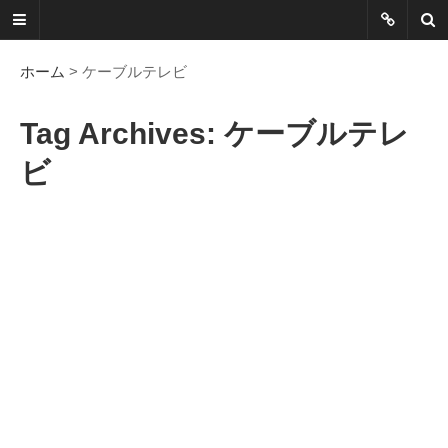
ネットに書か
れていないこ
ホーム
> ケーブルテレビ
とを綴る
Tag Archives: ケーブルテレ
Another Scape, Another
ビ
Viewpoint
Today:
0163
Yesterday:
0797
Total:
7389290
HOME
ABOUT
SITEMAP
謎の円盤UFOまとめ