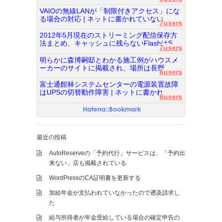
VAIOの無線LANが「制限付きアクセス」にな
る場合の対応 | ネットに書かれていない...
7users
2012年5月現在のストリーミング配信保存方
法まとめ、キャッシュに残らないFlashはS...
7users
明らかに森博嗣邸とわかる施工例がハウスメ
ーカーのサイトに掲載され、場所は長野...
6users
富士通館林システムセンターの電源装置故障
はUPSの切替動作障害 | ネットに書かれ...
6users
最近の投稿
AutoReserveの「予約代行」サービスは、「予約出
来ない」店も掲載されている
WordPressのCA証明書を更新する
加給年金が支払われていなかったので遡及請求し
た
給与所得者が年金受給している場合の確定申告の