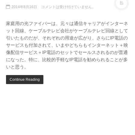
テレビ
(8)
2014年8月16日
コメントは受け付けていません。
写真
(6)
旅行
(8)
家庭用の光ファイバーは、元々は通信キャリアがインターネ
ット回線、ケーブルテレビ会社がケーブルテレビ回線として
謎の円盤UFO
(94)
引いたものだが、それぞれの用途が広がり、さらにIP電話の
関心
(87)
サービスも付加されて、いまやどちらもインターネット＋映
グルメ
(14)
像配信サービス＋IP電話のセットでセールスされるのが普通
マーケティング
(29)
になった。特に、比較的手軽なIP電話を勧められることが多
いと思う。
文房具
(11)
社会
(8)
Continue Reading
街歩き
(34)
タグクラウド
FAB
FANDERSON
NHK
HTML
Internet Explorer