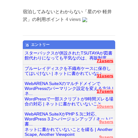
Page（Facebook）
宿泊してみないとわからない「星のや 軽井
S.H.A.D.O. Research
沢」の利用ポイント
4 views
Labs
THE ART OF
UFO（Facebook）
Anderson Japanese
エントリー
Information
スターバックスが併設されたTSUTAYAが図書
館代わりになっても平気なのは、再販制度...
特撮 プロップス 倉庫
71users
ペンギン貿易
ブルーレイディスクを不織布ケースに保存し
てはいけない | ネットに書かれていない...
31users
ムラタ有子
WebARENA SuiteXのマルチドメインで
WordPressのパーマリンク設定を変える方法 |
17users
GALLERY SIDE
ネ...
WordPressで一部スクリプトが9時間ズレる場
2（Facebook）
合の対応 | ネットに書かれていないこと...
10users
WebARENA SuiteXがPHP 5.3に対応、
WordPress 3.2へバージョンアップ / ネットに
9users
書...
ネットに書かれていないことを綴る | Another
Scape, Another Viewpoint
9users