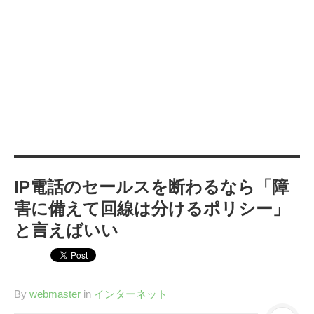
カテゴリー
IT
(89)
Windows
(20)
WordPress
(36)
インターネット
(33)
暮らし
(73)
ハウスキーピング
(9)
健康
(9)
IP電話のセールスを断わるなら「障
商品
(27)
害に備えて回線は分けるポリシー」
手続き
(36)
と言えばいい
趣味
(140)
げっ歯類
(6)
アタゴオル
(15)
By
webmaster
in
インターネット
コミックス
(6)