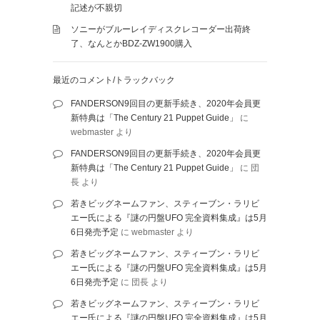
記述が不親切
ソニーがブルーレイディスクレコーダー出荷終
了、なんとかBDZ-ZW1900購入
最近のコメント/トラックバック
FANDERSON9回目の更新手続き、2020年会員更
新特典は「The Century 21 Puppet Guide」
に
webmaster
より
FANDERSON9回目の更新手続き、2020年会員更
新特典は「The Century 21 Puppet Guide」
に
団
長
より
若きビッグネームファン、スティーブン・ラリビ
エー氏による『謎の円盤UFO 完全資料集成』は5月
6日発売予定
に
webmaster
より
若きビッグネームファン、スティーブン・ラリビ
エー氏による『謎の円盤UFO 完全資料集成』は5月
6日発売予定
に
団長
より
若きビッグネームファン、スティーブン・ラリビ
エー氏による『謎の円盤UFO 完全資料集成』は5月