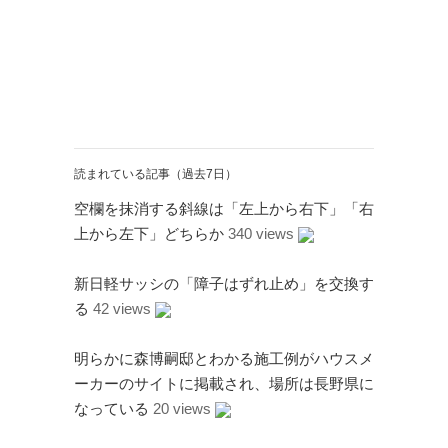
Twitter
PayPal
PHP
WebARENA SuiteX
YouTube
アマゾン
アフィリエイト
カフェ
キヤノン
カレンダー
キャンペーン
グッズ
ギャラリー
サ
ジェリ
ンダーバード
ー・アンダーソン
読まれている記事（過去7日）
スタイルシート
ストリーミン
空欄を抹消する斜線は「左上から右下」「右
ソニー
バージョンアップ
グ
ヒ
上から左下」どちらか
340 views
ブルーレイ
プラグ
デヨシ
イン
プリンタ
プロップレプリカ
新日軽サッシの「障子はずれ止め」を交換す
二子
万年筆
ムラタ有子
上野毛
る
42 views
玉川
再開発
品薄
修理
映画館
有効期限
東急電鉄
確定申告
米
明らかに森博嗣邸とわかる施工例がハウスメ
通販サイト
谷根千
障
沢
訃報
ーカーのサイトに掲載され、場所は長野県に
害
なっている
20 views
アーカイブ