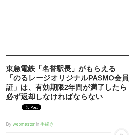
カテゴリー
IT
(89)
Windows
(20)
WordPress
(36)
インターネット
(33)
暮らし
(73)
ハウスキーピング
(9)
東急電鉄「名誉駅長」がもらえる
健康
(9)
「のるレージオリジナルPASMO会員
商品
(27)
証」は、有効期限2年間が満了したら
手続き
(36)
必ず返却しなければならない
趣味
(140)
げっ歯類
(6)
アタゴオル
(15)
By
webmaster
in
手続き
コミックス
(6)