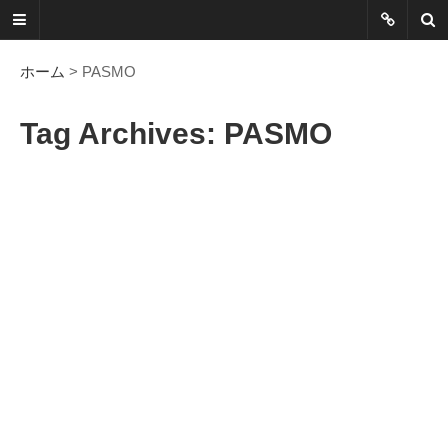
ネットに書か
れていないこ
ホーム
> PASMO
とを綴る
Tag Archives: PASMO
Another Scape, Another
Viewpoint
Today:
0677
Yesterday:
0973
Total:
7389007
HOME
ABOUT
SITEMAP
謎の円盤UFOまとめ