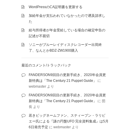
WordPressのCA証明書を更新する
加給年金が支払われていなかったので遡及請求し
た
給与所得者が年金受給している場合の確定申告の
記述が不親切
ソニーがブルーレイディスクレコーダー出荷終
了、なんとかBDZ-ZW1900購入
最近のコメント/トラックバック
FANDERSON9回目の更新手続き、2020年会員更
新特典は「The Century 21 Puppet Guide」
に
webmaster
より
FANDERSON9回目の更新手続き、2020年会員更
新特典は「The Century 21 Puppet Guide」
に
団
長
より
若きビッグネームファン、スティーブン・ラリビ
エー氏による『謎の円盤UFO 完全資料集成』は5月
6日発売予定
に
webmaster
より