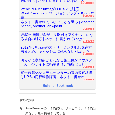
合の対応 | ネットに書かれていないこと...
10users
WebARENA SuiteXがPHP 5.3に対応、
WordPress 3.2へバージョンアップ / ネットに
9users
書...
ネットに書かれていないことを綴る | Another
Scape, Another Viewpoint
9users
VAIOの無線LANが「制限付きアクセス」にな
る場合の対応 | ネットに書かれていない...
7users
2012年5月現在のストリーミング配信保存方
法まとめ、キャッシュに残らないFlashはS...
7users
明らかに森博嗣邸とわかる施工例がハウスメ
ーカーのサイトに掲載され、場所は長野...
6users
富士通館林システムセンターの電源装置故障
はUPSの切替動作障害 | ネットに書かれ...
6users
最近の投稿
AutoReserveの「予約代行」サービスは、「予約出
来ない」店も掲載されている