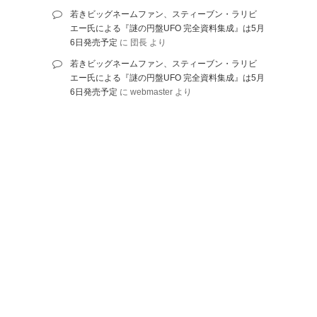
若きビッグネームファン、スティーブン・ラリビ
エー氏による『謎の円盤UFO 完全資料集成』は5月
6日発売予定
に
団長
より
若きビッグネームファン、スティーブン・ラリビ
エー氏による『謎の円盤UFO 完全資料集成』は5月
6日発売予定
に
webmaster
より
© 2010-2026 ネットに書かれていないことを綴る |
Proudly powered by
WordPress
.
| Theme: DW Minion by
DesignWall
. | Some icons by
famfamfam.com
.