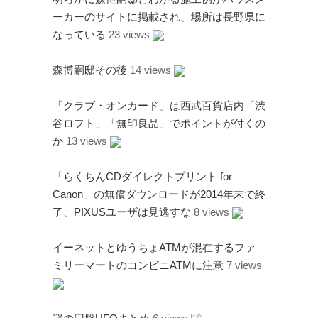
ーカーのサイトに掲載され、場所は長野県に
なっている
23 views
森博嗣邸その後
14 views
アタゴオル
「クラブ・オンカード」は西武百貨店内「渋
ごろなお通信
谷ロフト」「無印良品」でポイントが付くの
ギャラリー猫町
か
13 views
（Facebook）
「らくちんCDダイレクトプリント for
謎の円盤UFO
Canon」の無償ダウンロードが2014年末で終
FANDERSON
了、PIXUSユーザは見逃すな
8 views
FANDERSON（Facebook
）
イーネットとゆうちょATMが混在するファ
The Official Gerry
ミリーマートのコンビニATMに注意
7 views
Anderson Website
UFO Series Home Page
UFO Series Home