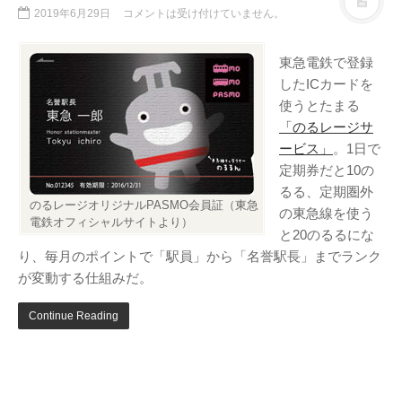
テレビ
(8)
2019年6月29日
コメントは受け付けていません。
写真
(6)
東急電鉄で登録
旅行
(8)
したICカードを
謎の円盤UFO
(94)
使うとたまる
関心
(87)
「のるレージサ
グルメ
(14)
ービス」
。1日で
定期券だと10の
マーケティング
(29)
るる、定期圏外
文房具
(11)
のるレージオリジナルPASMO会員証（東急
の東急線を使う
電鉄オフィシャルサイトより）
社会
(8)
と20のるるにな
街歩き
(34)
り、毎月のポイントで「駅員」から「名誉駅長」までランク
が変動する仕組みだ。
タグクラウド
Continue Reading
FAB
FANDERSON
NHK
HTML
Internet Explorer