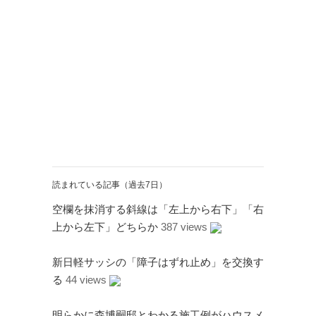
Twitter
PayPal
PHP
WebARENA SuiteX
YouTube
アマゾン
アフィリエイト
カフェ
キヤノン
カレンダー
キャンペーン
グッズ
ギャラリー
サ
ジェリ
ンダーバード
ー・アンダーソン
スタイルシート
ストリーミン
ソニー
バージョンアップ
グ
ヒ
ブルーレイ
プラグ
デヨシ
イン
読まれている記事（過去7日）
プリンタ
プロップレプリカ
二子
万年筆
ムラタ有子
上野毛
空欄を抹消する斜線は「左上から右下」「右
玉川
再開発
品薄
修理
映画館
上から左下」どちらか
387 views
有効期限
東急電鉄
確定申告
米
通販サイト
谷根千
障
沢
訃報
新日軽サッシの「障子はずれ止め」を交換す
害
る
44 views
明らかに森博嗣邸とわかる施工例がハウスメ
アーカイブ