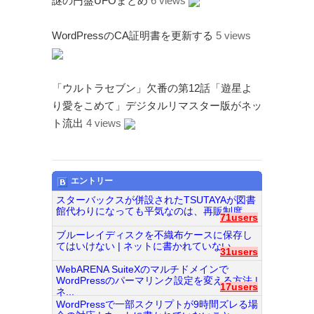
謎の円盤UFOまとめ
6 views
Page（Facebook）
S.H.A.D.O. Research
WordPressのCA証明書を更新する
5 views
Labs
THE ART OF
UFO（Facebook）
「ウルトラセブン」欠番の第12話「遊星よ
Anderson Japanese
り愛をこめて」デジタルリマスター版がネッ
Information
ト流出
4 views
特撮 プロップス 倉庫
ペンギン貿易
エントリー
ムラタ有子
スターバックスが併設されたTSUTAYAが図書
館代わりになっても平気なのは、再販制度...
GALLERY SIDE
71users
2（Facebook）
ブルーレイディスクを不織布ケースに保存し
てはいけない | ネットに書かれていない...
31users
WebARENA SuiteXのマルチドメインで
WordPressのパーマリンク設定を変える方法 |
17users
ネ...
WordPressで一部スクリプトが9時間ズレる場