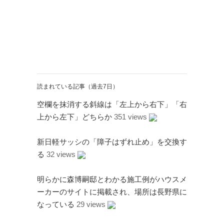
アタゴオル
ごろなお通信
読まれている記事（過去7日）
ギャラリー猫町
（Facebook）
空欄を抹消する斜線は「左上から右下」「右
上から左下」どちらか
351 views
謎の円盤UFO
新日軽サッシの「障子はずれ止め」を交換す
FANDERSON
る
32 views
FANDERSON（Facebook
）
明らかに森博嗣邸とわかる施工例がハウスメ
The Official Gerry
ーカーのサイトに掲載され、場所は長野県に
Anderson Website
なっている
29 views
UFO Series Home Page
UFO Series Home