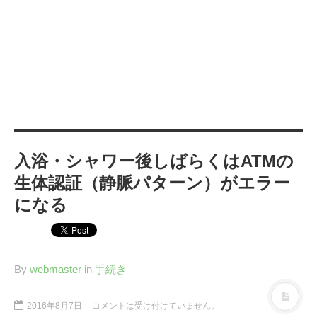
カテゴリー
IT
(89)
Windows
(20)
WordPress
(36)
インターネット
(33)
暮らし
(73)
ハウスキーピング
(9)
入浴・シャワー後しばらくはATMの
健康
(9)
生体認証（静脈パターン）がエラー
商品
(27)
になる
手続き
(36)
趣味
(140)
げっ歯類
(6)
By
webmaster
in
手続き
アタゴオル
(15)
コミックス
(6)
2016年8月7日
コメントは受け付けていません。