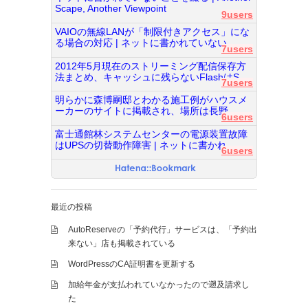
Scape, Another Viewpoint
9users
VAIOの無線LANが「制限付きアクセス」にな
る場合の対応 | ネットに書かれていない...
7users
2012年5月現在のストリーミング配信保存方
法まとめ、キャッシュに残らないFlashはS...
7users
明らかに森博嗣邸とわかる施工例がハウスメ
ーカーのサイトに掲載され、場所は長野...
6users
富士通館林システムセンターの電源装置故障
はUPSの切替動作障害 | ネットに書かれ...
6users
最近の投稿
AutoReserveの「予約代行」サービスは、「予約出
来ない」店も掲載されている
WordPressのCA証明書を更新する
加給年金が支払われていなかったので遡及請求し
た