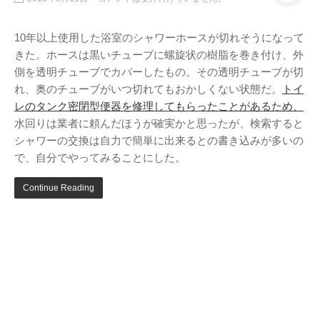
Twitter
PayPal
PHP
WebARENA SuiteX
YouTube
10年以上使用した浴室のシャワーホースが切れそうになって
アマゾン
アフィリエイト
カフェ
きた。ホースは黒いチューブに螺旋状の樹脂を巻き付け、外
キヤノン
カレンダー
キャンペーン
グッズ
側を透明チューブでカバーしたもの。その透明チューブが切
ギャラリー
サ
れ、奥のチューブがいつ切れてもおかしくない状態だ。
トイ
ジェリ
ンダーバード
レのタンク密閉型便器を修理してもらったことがあるため、
ー・アンダーソン
水回りは業者に頼んだほうが確実かと思ったが、検索すると
スタイルシート
ストリーミン
シャワーの交換は自力で簡単に出来るとの書き込みが多いの
ソニー
バージョンアップ
グ
ヒ
で、自分でやってみることにした。
ブルーレイ
プラグ
デヨシ
イン
Continue Reading
プリンタ
プロップレプリカ
二子
万年筆
ムラタ有子
上野毛
玉川
再開発
品薄
修理
映画館
有効期限
東急電鉄
確定申告
米
通販サイト
谷根千
障
沢
訃報
害
アーカイブ