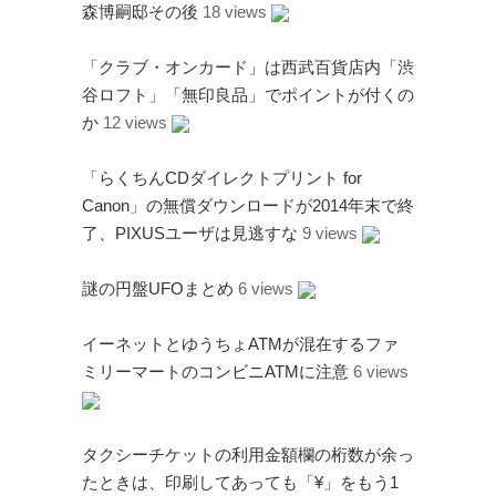
森博嗣邸その後
18 views
Page（Facebook）
S.H.A.D.O. Research
「クラブ・オンカード」は西武百貨店内「渋
Labs
谷ロフト」「無印良品」でポイントが付くの
THE ART OF
か
12 views
UFO（Facebook）
Anderson Japanese
「らくちんCDダイレクトプリント for
Information
Canon」の無償ダウンロードが2014年末で終
特撮 プロップス 倉庫
了、PIXUSユーザは見逃すな
9 views
ペンギン貿易
謎の円盤UFOまとめ
6 views
ムラタ有子
GALLERY SIDE
イーネットとゆうちょATMが混在するファ
2（Facebook）
ミリーマートのコンビニATMに注意
6 views
タクシーチケットの利用金額欄の桁数が余っ
たときは、印刷してあっても「¥」をもう1