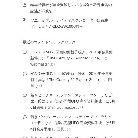
給与所得者が年金受給している場合の確定申告の
記述が不親切
ソニーがブルーレイディスクレコーダー出荷終
了、なんとかBDZ-ZW1900購入
最近のコメント/トラックバック
FANDERSON9回目の更新手続き、2020年会員更
新特典は「The Century 21 Puppet Guide」
に
webmaster
より
FANDERSON9回目の更新手続き、2020年会員更
新特典は「The Century 21 Puppet Guide」
に
団
長
より
若きビッグネームファン、スティーブン・ラリビ
エー氏による『謎の円盤UFO 完全資料集成』は5月
6日発売予定
に
webmaster
より
若きビッグネームファン、スティーブン・ラリビ
エー氏による『謎の円盤UFO 完全資料集成』は5月
6日発売予定
に
団長
より