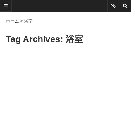
ネットに書か
れていないこ
ホーム
> 浴室
とを綴る
Tag Archives: 浴室
Another Scape, Another
Viewpoint
Today:
0372
Yesterday:
1162
Total:
7390661
HOME
ABOUT
SITEMAP
謎の円盤UFOまとめ