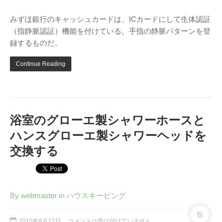
テレビ
(8)
みずほ銀行のキャッシュカードは、ICカードにして生体認証
写真
(6)
（指静脈認証）機能を付けている。手指の静脈パターンを登
旅行
(8)
録するものだ。
謎の円盤UFO
(94)
Continue Reading
関心
(87)
グルメ
(14)
マーケティング
(29)
文房具
(11)
浴室のグローエ製シャワーホースと
社会
(8)
ハンスグローエ製シャワーヘッドを
街歩き
(34)
交換する
タグクラウド
FAB
FANDERSON
By
webmaster
in
ハウスキーピング
NHK
HTML
Internet Explorer
2015年8月11日
コメントは受け付けていません。