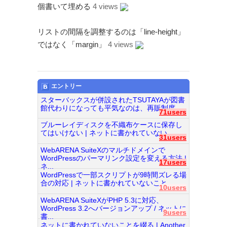
個書いて埋める
4 views
リストの間隔を調整するのは「line-height」
ではなく「margin」
4 views
エントリー
スターバックスが併設されたTSUTAYAが図書
館代わりになっても平気なのは、再販制度...
71users
ブルーレイディスクを不織布ケースに保存し
てはいけない | ネットに書かれていない...
31users
WebARENA SuiteXのマルチドメインで
WordPressのパーマリンク設定を変える方法 |
17users
ネ...
WordPressで一部スクリプトが9時間ズレる場
合の対応 | ネットに書かれていないこと...
10users
WebARENA SuiteXがPHP 5.3に対応、
WordPress 3.2へバージョンアップ / ネットに
9users
書...
ネットに書かれていないことを綴る | Another