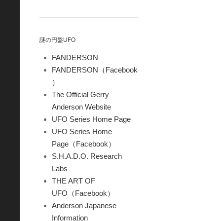
謎の円盤UFO
FANDERSON
FANDERSON（Facebook
）
The Official Gerry
Anderson Website
UFO Series Home Page
UFO Series Home
Page（Facebook）
S.H.A.D.O. Research
Labs
THE ART OF
UFO（Facebook）
Anderson Japanese
Information