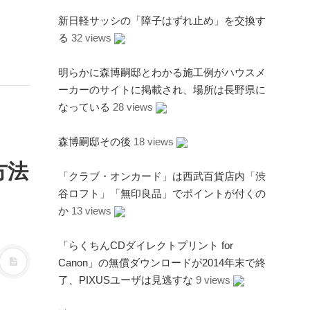
新日軽サッシの「障子はずれ止め」を交換す
る
32 views
明らかに森博嗣邸とわかる施工例がハウスメ
ーカーのサイトに掲載され、場所は長野県に
なっている
28 views
森博嗣邸その後
18 views
方法
「クラブ・オンカード」は西武百貨店内「渋
谷ロフト」「無印良品」でポイントが付くの
か
13 views
「らくちんCDダイレクトプリント for
Canon」の無償ダウンロードが2014年末で終
了、PIXUSユーザは見逃すな
9 views