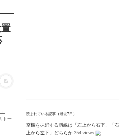
設置
応
法」
読まれている記事（過去7日）
ストー
空欄を抹消する斜線は「左上から右下」「右
上から左下」どちらか
354 views