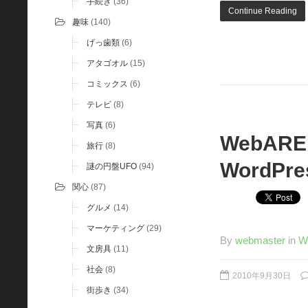
手続き
(36)
Continue Reading
趣味
(140)
げっ歯類
(6)
アタゴオル
(15)
コミックス
(6)
テレビ
(8)
写真
(6)
WebAR
旅行
(8)
Word
謎の円盤UFO
(94)
関心
(87)
グルメ
(14)
マーケティング
(29)
By
webmaster
in
W
文房具
(11)
社会
(8)
2010年9月30日
街歩き
(34)