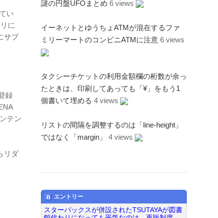
謎の円盤UFOまとめ
6 views
してい
トリに
イーネットとゆうちょATMが混在するファ
にサブ
ミリーマートのコンビニATMに注意
6 views
タクシーチケットの利用金額欄の桁数が余っ
たときは、印刷してあっても「¥」をもう1
登録
個書いて埋める
4 views
ENA
コンテン
リストの間隔を調整するのは「line-height」
ではなく「margin」
4 views
からリダ
エントリー
スターバックスが併設されたTSUTAYAが図書
館代わりになっても平気なのは、再販制度...