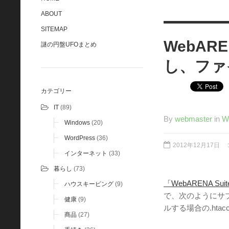
ABOUT
SITEMAP
WebARE
謎の円盤UFOまとめ
し、ファ
カテゴリー
IT
(89)
By
webmaster
in
W
Windows
(20)
WordPress
(36)
2012年12月17日
インターネット
(33)
暮らし
(73)
「WebARENA 
ハウスキーピング
(9)
で、次のようにサブ
健康
(9)
ルする場合の.hta
商品
(27)