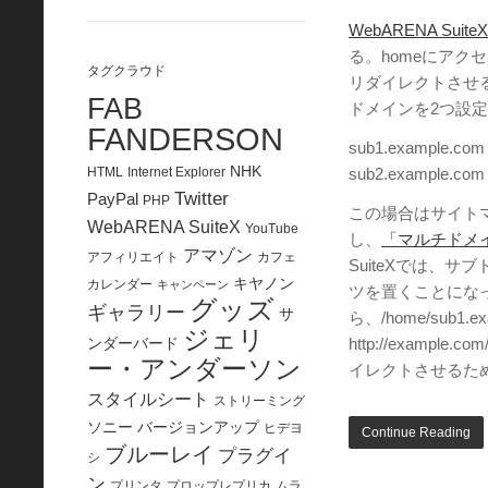
WebARENA SuiteX
る。homeにア
タグクラウド
リダイレクトさせる
FAB
ドメインを2つ設
FANDERSON
sub1.example.com
NHK
HTML
Internet Explorer
sub2.example.com
Twitter
PayPal
PHP
この場合はサイト
WebARENA SuiteX
YouTube
し、
「マルチドメ
アマゾン
アフィリエイト
カフェ
SuiteXでは、
キヤノン
カレンダー
キャンペーン
ツを置くことになって
グッズ
ギャラリー
サ
ら、/home/sub1
ジェリ
ンダーバード
http://examp
ー・アンダーソン
イレクトさせるた
スタイルシート
ストリーミング
ソニー
バージョンアップ
ヒデヨ
Continue Reading
ブルーレイ
プラグイ
シ
ン
プリンタ
プロップレプリカ
ムラ