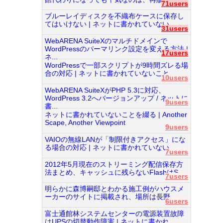
71users
ブルーレイディスクを不織布ケースに保存し
てはいけない | ネットに書かれていない...
31users
WebARENA SuiteXのマルチドメインで
WordPressのパーマリンク設定を変える方法 |
17users
ネ...
WordPressで一部スクリプトが9時間ズレる場
合の対応 | ネットに書かれていないこと...
10users
WebARENA SuiteXがPHP 5.3に対応、
WordPress 3.2へバージョンアップ / ネットに
9users
書...
ネットに書かれていないことを綴る | Another
Scape, Another Viewpoint
9users
VAIOの無線LANが「制限付きアクセス」にな
る場合の対応 | ネットに書かれていない...
7users
2012年5月現在のストリーミング配信保存方
法まとめ、キャッシュに残らないFlashはS...
7users
明らかに森博嗣邸とわかる施工例がハウスメ
ーカーのサイトに掲載され、場所は長野...
6users
富士通館林システムセンターの電源装置故障
はUPSの切替動作障害 | ネットに書かれ...