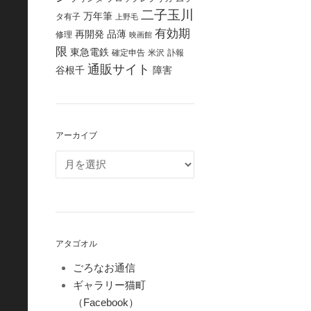
二子玉川
万年筆
タ有子
上野毛
有効期
再開発
品薄
修理
映画館
限
東急電鉄
確定申告
米沢
訃報
通販サイト
谷根千
障害
アーカイブ
アタゴオル
ごろなお通信
ギャラリー猫町
（Facebook）