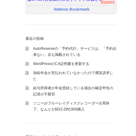
6users
最近の投稿
AutoReserveの「予約代行」サービスは、「予約出
来ない」店も掲載されている
WordPressのCA証明書を更新する
加給年金が支払われていなかったので遡及請求し
た
給与所得者が年金受給している場合の確定申告の
記述が不親切
ソニーがブルーレイディスクレコーダー出荷終
了、なんとかBDZ-ZW1900購入