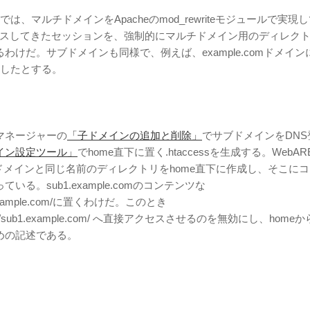
では、マルチドメインをApacheのmod_rewriteモジュールで実現
クセスしてきたセッションを、強制的にマルチドメイン用のディレク
わけだ。サブドメインも同様で、例えば、example.comドメイン
定したとする。
マネージャーの
「子ドメインの追加と削除」
でサブドメインをDNS
イン設定ツール」
でhome直下に置く.htaccessを生成する。WebAR
サブドメインと同じ名前のディレクトリをhome直下に作成し、そこに
いる。sub1.example.comのコンテンツな
.example.com/に置くわけだ。このとき
le.com/sub1.example.com/ へ直接アクセスさせるのを無効にし、home
めの記述である。