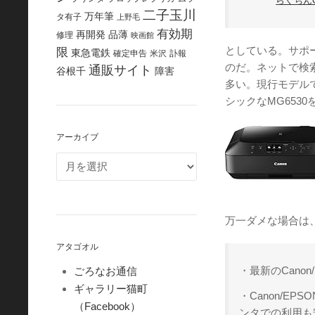
らくちん
二子玉川
万年筆
タ有子
上野毛
有効期
再開発
品薄
修理
映画館
としている。サポ
限
東急電鉄
確定申告
米沢
訃報
のだ。ネットで検
通販サイト
谷根千
障害
多い。現行モデルで
シックなMG653
アーカイブ
万一ダメな場合は
アタゴオル
・最新のCano
ごろなお通信
ギャラリー猫町
・Canon/E
（Facebook）
ンタでの利用も