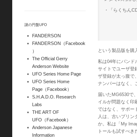
・「らくちんCD
謎の円盤UFO
FANDERSON
FANDERSON（Facebook
という製品版を購
）
The Official Gerry
私は04年にバンドル
Anderson Website
サイトでユーザ登録を
UFO Series Home Page
ザ登録が太っ腹で
UFO Series Home
ナンバーはなく、
Page（Facebook）
届いたMG6530で
S.H.A.D.O. Research
イルが問題なく印
Labs
ではなく、サポー
THE ART OF
人は、古いプリンタ
UFO（Facebook）
か。私は「My Im
Anderson Japanese
トールも試すべき
Information