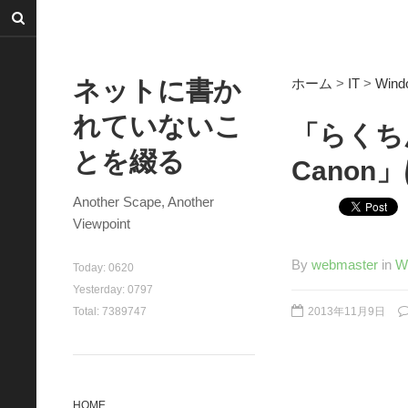
ネットに書か
ホーム
>
IT
>
Wind
れていないこ
「らくち
とを綴る
Canon
Another Scape, Another
Viewpoint
By
webmaster
in
W
Today:
0620
Yesterday:
0797
Total:
7389747
2013年11月9日
HOME