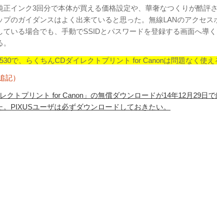
、純正インク3回分で本体が買える価格設定や、華奢なつくりが酷評
ップのガイダンスはよく出来ていると思った。無線LANのアクセス
している場合でも、手動でSSIDとパスワードを登録する画面へ導
る。
G6530で、らくちんCDダイレクトプリント for Canonは問題なく使
日追記）
クトプリント for Canon」の無償ダウンロードが14年12月29日
。PIXUSユーザは必ずダウンロードしておきたい。