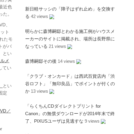
最近色
新日軽サッシの「障子はずれ止め」を交換す
った。
る
42 views
VD、
明らかに森博嗣邸とわかる施工例がハウスメ
ェット
ーカーのサイトに掲載され、場所は長野県に
されたモ
トがバ
なっている
21 views
）とい
ベルメ
森博嗣邸その後
14 views
してい
「クラブ・オンカード」は西武百貨店内「渋
谷ロフト」「無印良品」でポイントが付くの
n」
とい
か
13 views
固定
「らくちんCDダイレクトプリント for
DVD／
Canon」の無償ダウンロードが2014年末で終
了、PIXUSユーザは見逃すな
9 views
r