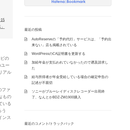
15
応」
最近の投稿
AutoReserveの「予約代行」サービスは、「予約出
来ない」店も掲載されている
WordPressのCA証明書を更新する
ナビの
加給年金が支払われていなかったので遡及請求し
のユー
た
リアル
給与所得者が年金受給している場合の確定申告の
記述が不親切
のファ
ソニーがブルーレイディスクレコーダー出荷終
なもの
了、なんとかBDZ-ZW1900購入
ている
ろう
インス
最近のコメント/トラックバック