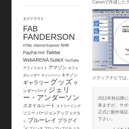
Canonで作成し
タグクラウド
FAB
FANDERSON
NHK
HTML
Internet Explorer
Twitter
PayPal
PHP
WebARENA SuiteX
YouTube
アマゾン
アフィリエイト
カフェ
キヤノン
カレンダー
キャンペーン
メディアナビでは
グッズ
ギャラリー
サ
ジェリ
ンダーバード
ー・アンダーソン
2011年秋以
来ますが、サポ
スタイルシート
ストリーミング
正式に動作保証
ソニー
バージョンアップ
ヒデヨ
下さい。
ブルーレイ
プラグイ
シ
ン
プリンタ
プロップレプリカ
ムラ