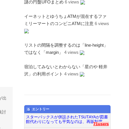
謎の円盤UFOまとめ
6 views
イーネットとゆうちょATMが混在するファ
ミリーマートのコンビニATMに注意
6 views
リストの間隔を調整するのは「line-height」
ではなく「margin」
4 views
宿泊してみないとわからない「星のや 軽井
沢」の利用ポイント
4 views
が出
エントリー
検討
スターバックスが併設されたTSUTAYAが図書
館代わりになっても平気なのは、再販制度...
71users