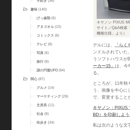
手続き
(36)
趣味
(140)
げっ歯類
(6)
キヤノン PIXUS 
アタゴオル
(15)
サイト／Q&A検索「P
機種仕様」より）
コミックス
(6)
テレビ
(8)
デルには、
「らくち
ンドルされていた
写真
(6)
うソフトハウスが
旅行
(8)
ーカー15」
は、今
謎の円盤UFO
(94)
る。
関心
(87)
ところが、11年
グルメ
(14)
う、画像を中心に
マーケティング
(29)
で、変更すること
文房具
(11)
キヤノン：PIXUS
社会
(8)
BD）を印刷しよう
街歩き
(34)
私は次のような文字