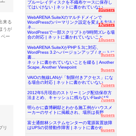
ド」
ブルーレイディスクを不織布ケースに保存し
てはいけない | ネットに書かれていない...
31users
WebARENA SuiteXのマルチドメインで
出来る
WordPressのパーマリンク設定を変える方法 |
17users
ネ...
ほうが
WordPressで一部スクリプトが9時間ズレる場
、ベー
合の対応 | ネットに書かれていないこと...
10users
WebARENA SuiteXがPHP 5.3に対応、
WordPress 3.2へバージョンアップ / ネットに
9users
書...
ネットに書かれていないことを綴る | Another
Scape, Another Viewpoint
9users
VAIOの無線LANが「制限付きアクセス」にな
る場合の対応 | ネットに書かれていない...
7users
2012年5月現在のストリーミング配信保存方
法まとめ、キャッシュに残らないFlashはS...
7users
明らかに森博嗣邸とわかる施工例がハウスメ
ーカーのサイトに掲載され、場所は長野...
6users
富士通館林システムセンターの電源装置故障
プリ
はUPSの切替動作障害 | ネットに書かれ...
6users