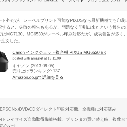
CDダイレクトプリント for Canonユーザーズサイト「プログラムダウンロー
ート外だが、レーベルプリント可能なPIXUSなら最新機種でも印刷
索すると、失敗の報告もあるが、問題なく印刷出来たという報告の
はMG7130、MG6530がレーベル印刷対応だが、成功報告が多く
0を注文した。
Canon インクジェット複合機 PIXUS MG6530 BK
posted with
amazlet
at 13.11.09
キヤノン (2013-09-05)
売り上げランキング: 137
Amazon.co.jpで詳細を見る
、
n/EPSONのDVD/CDダイレクト印刷対応機、全機種に対応済み
PSONトレイサイズ自動取得機能搭載、プリンタの買い替え時、複数台
安心です