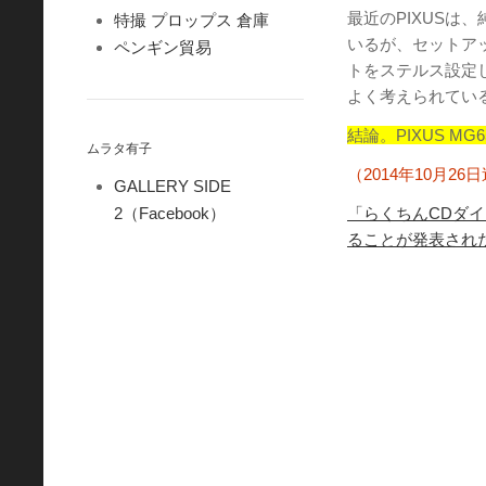
最近のPIXUSは
特撮 プロップス 倉庫
いるが、セットア
ペンギン貿易
トをステルス設定
よく考えられてい
結論。PIXUS M
ムラタ有子
（2014年10月26
GALLERY SIDE
2（Facebook）
「らくちんCDダイレ
ることが発表された