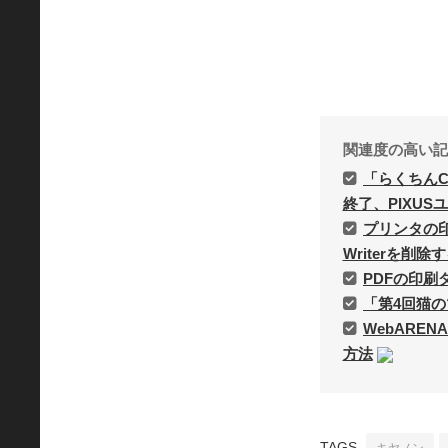
関連度の高い記
「らくちんC
終了、PIXUS
プリンタの印刷が
Writerを削除
PDFの印
「第4回猫
WebAREN
方法
TAGS