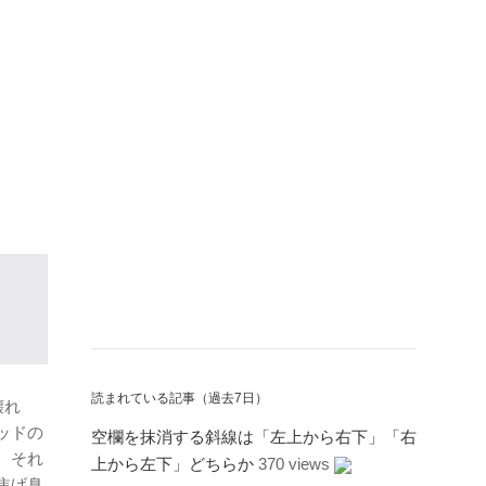
読まれている記事（過去7日）
壊れ
ッドの
空欄を抹消する斜線は「左上から右下」「右
、それ
上から左下」どちらか
370 views
焦げ臭