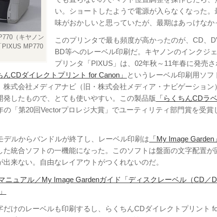
い。ショートしたようで電源が入らなくなった。
味がおかしいと思っていたが、最期はあっけなか
MP770（キヤノン
このプリンタで最も頻度が高かったのが、CD、D
IXUS MP770
BD等へのレーベル印刷だ。キヤノンのインクジ
プリンタ「PIXUS」は、02年秋～11年春に発売
んCDダイレクトプリント for Canon」
というレーベル印刷用ソフ
。株式会社メディアナビ（旧・株式会社メディア・ナビゲーション
開発したもので、とても使いやすい。この製品版
「らくちんCDラ
年の「第20回Vectorプロレジ大賞」でユーティリティ部門賞を受賞
秋モデルからバンドルが終了し、レーベル印刷は
「My Image Garde
した統合ソフトの一機能になった。このソフトは盤面の文字配置が
が出来ない。自由なレイアウトがつくれないのだ。
 マニュアル／My Image Gardenガイド「ディスクレーベル（CD／
」
だけのレーベルも印刷するし、らくちんCDダイレクトプリント fo