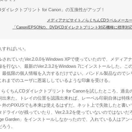
ダイレクトプリント for Canon」の互換性がアップ！
メディアナビサイト／らくちんCDラベルメーカー
「Canon/EPSONの、DVD/CDダイレクトプリント対応機種に標準対
入すればいい。
されていたVer.2.0.0をWindows XPで使っていたので、メディア
行ない、最新のVer.2.3.2をWindows 7にインストールした。こ
、最低限の個人情報を入力するだけでよい。バンドル製品なのでシ
これまでのユーザに恩返ししているような印象を受ける。
、らくちんCDダイレクトプリント for Canonを試したところ、過去
刷出来た。トレイの位置を認識出来れば、レーベル印刷自体は特殊
ト外のPIXUSでも本来は使えるはずだ。ネット上で失敗したと書い
ドライバが残っていたり、Ver.2.3.2を使っていないのではないだ
age Garden」をインストールしなかったので、入れている人はアン
だろう。