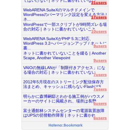
てはいけない | ネットに書かれていない...
31users
WebARENA SuiteXのマルチドメインで
WordPressのパーマリンク設定を変える方法 |
17users
ネ...
WordPressで一部スクリプトが9時間ズレる場
合の対応 | ネットに書かれていないこと...
10users
WebARENA SuiteXがPHP 5.3に対応、
WordPress 3.2へバージョンアップ / ネットに
9users
書...
ネットに書かれていないことを綴る | Another
Scape, Another Viewpoint
9users
VAIOの無線LANが「制限付きアクセス」にな
る場合の対応 | ネットに書かれていない...
7users
2012年5月現在のストリーミング配信保存方
法まとめ、キャッシュに残らないFlashはS...
7users
明らかに森博嗣邸とわかる施工例がハウスメ
ーカーのサイトに掲載され、場所は長野...
6users
富士通館林システムセンターの電源装置故障
はUPSの切替動作障害 | ネットに書かれ...
6users