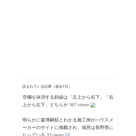
Twitter
PayPal
PHP
WebARENA SuiteX
YouTube
アマゾン
アフィリエイト
カフェ
キヤノン
カレンダー
キャンペーン
グッズ
ギャラリー
サ
ジェリ
ンダーバード
ー・アンダーソン
スタイルシート
ストリーミン
ソニー
バージョンアップ
グ
ヒ
ブルーレイ
プラグ
デヨシ
イン
プリンタ
プロップレプリカ
読まれている記事（過去7日）
二子
万年筆
ムラタ有子
上野毛
玉川
再開発
品薄
修理
空欄を抹消する斜線は「左上から右下」「右
映画館
有効期限
東急電鉄
上から左下」どちらか
367 views
確定申告
米
通販サイト
谷根千
障
沢
訃報
明らかに森博嗣邸とわかる施工例がハウスメ
害
ーカーのサイトに掲載され、場所は長野県に
なっている
33 views
アーカイブ