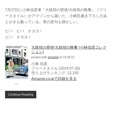
テレビ
(8)
7月27日に小林信彦著『大統領の密使/大統領の晩餐』（フリ
写真
(6)
ースタイル）がアマゾンから届いた。小林氏書き下ろしのあ
旅行
(8)
とがきも載っている。帯の惹句も懐かしい。
謎の円盤UFO
(94)
ビバ ビバ オヨヨ！
関心
(87)
ビバ オヨヨ！
グルメ
(14)
大統領の密使/大統領の晩餐 (小林信彦コレク
マーケティング
(29)
ション)
文房具
(11)
posted with
amazlet
at 19.08.01
小林 信彦
社会
(8)
フリースタイル (2019-07-26)
街歩き
(34)
売り上げランキング: 12,193
Amazon.co.jpで詳細を見る
タグクラウド
FAB
Continue Reading
FANDERSON
NHK
HTML
Internet Explorer