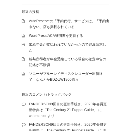
最近の投稿
AutoReserveの「予約代行」サービスは、「予約出
来ない」店も掲載されている
WordPressのCA証明書を更新する
加給年金が支払われていなかったので遡及請求し
た
給与所得者が年金受給している場合の確定申告の
記述が不親切
ソニーがブルーレイディスクレコーダー出荷終
了、なんとかBDZ-ZW1900購入
最近のコメント/トラックバック
FANDERSON9回目の更新手続き、2020年会員更
新特典は「The Century 21 Puppet Guide」
に
webmaster
より
FANDERSON9回目の更新手続き、2020年会員更
新特典は「The Century 21 Puppet Guide」
に
団