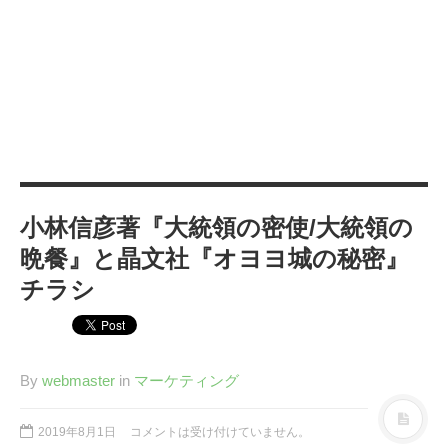
カテゴリー
IT
(89)
Windows
(20)
WordPress
(36)
インターネット
(33)
暮らし
(73)
ハウスキーピング
(9)
小林信彦著『大統領の密使/大統領の
健康
(9)
晩餐』と晶文社『オヨヨ城の秘密』
商品
(27)
チラシ
手続き
(36)
趣味
(140)
げっ歯類
(6)
By
webmaster
in
マーケティング
アタゴオル
(15)
コミックス
(6)
2019年8月1日
コメントは受け付けていません。