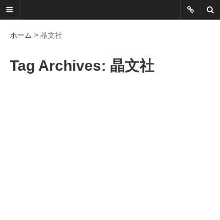
ネットに書か
れていないこ
ホーム
> 晶文社
とを綴る
Tag Archives: 晶文社
Another Scape, Another
Viewpoint
Today:
0409
Yesterday:
1028
Total:
7392283
HOME
ABOUT
SITEMAP
謎の円盤UFOまとめ