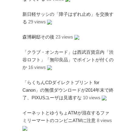
新日軽サッシの「障子はずれ止め」を交換す
る
29 views
アタゴオル
森博嗣邸その後
23 views
ごろなお通信
「クラブ・オンカード」は西武百貨店内「渋
ギャラリー猫町
谷ロフト」「無印良品」でポイントが付くの
（Facebook）
か
16 views
謎の円盤UFO
「らくちんCDダイレクトプリント for
FANDERSON
Canon」の無償ダウンロードが2014年末で終
FANDERSON（Facebook
了、PIXUSユーザは見逃すな
10 views
）
The Official Gerry
イーネットとゆうちょATMが混在するファ
Anderson Website
ミリーマートのコンビニATMに注意
8 views
UFO Series Home Page
UFO Series Home