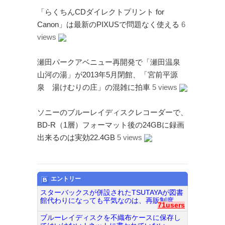
Page（Facebook）
「らくちんCDダイレクトプリント for
S.H.A.D.O. Research
Canon」は最新のPIXUSで問題なく使える
6
Labs
views
THE ART OF
UFO（Facebook）
瀬田パークアベニュー再開発で「瀬田温泉
Anderson Japanese
山河の湯」が2013年5月閉館、「宮前平源
Information
泉 湯けむりの庄」の混雑に拍車
5 views
特撮 プロップス 倉庫
ペンギン貿易
ソニーのブルーレイディスクレコーダーで、
BD-R（1層）フォーマット後の24GBに録画
ムラタ有子
出来るのは実効22.4GB
5 views
GALLERY SIDE
2（Facebook）
エントリー
スターバックスが併設されたTSUTAYAが図書
館代わりになっても平気なのは、再販制度...
71users
ブルーレイディスクを不織布ケースに保存し