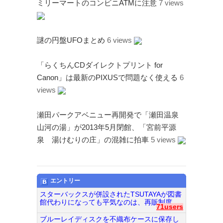
ミリーマートのコンビニATMに注意
7 views
Page（Facebook）
S.H.A.D.O. Research
Labs
謎の円盤UFOまとめ
6 views
THE ART OF
UFO（Facebook）
「らくちんCDダイレクトプリント for
Anderson Japanese
Canon」は最新のPIXUSで問題なく使える
6
Information
views
特撮 プロップス 倉庫
ペンギン貿易
瀬田パークアベニュー再開発で「瀬田温泉
山河の湯」が2013年5月閉館、「宮前平源
ムラタ有子
泉 湯けむりの庄」の混雑に拍車
5 views
GALLERY SIDE
2（Facebook）
エントリー
スターバックスが併設されたTSUTAYAが図書
館代わりになっても平気なのは、再販制度...
71users
ブルーレイディスクを不織布ケースに保存し