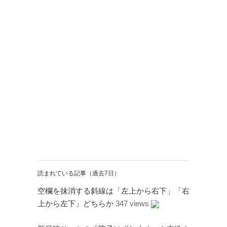
Twitter
PayPal
PHP
WebARENA SuiteX
YouTube
アマゾン
アフィリエイト
カフェ
キヤノン
カレンダー
キャンペーン
グッズ
ギャラリー
サ
ジェリ
ンダーバード
ー・アンダーソン
スタイルシート
ストリーミン
ソニー
バージョンアップ
グ
ヒ
ブルーレイ
プラグ
デヨシ
イン
プリンタ
プロップレプリカ
二子
万年筆
ムラタ有子
上野毛
玉川
再開発
品薄
修理
映画館
有効期限
読まれている記事（過去7日）
東急電鉄
確定申告
米
通販サイト
谷根千
障
沢
訃報
空欄を抹消する斜線は「左上から右下」「右
害
上から左下」どちらか
347 views
アーカイブ