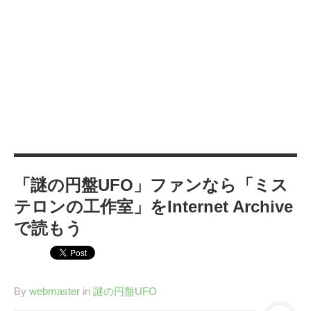
カテゴリー
IT
(89)
Windows
(20)
WordPress
(36)
インターネット
(33)
暮らし
(73)
ハウスキーピング
(9)
健康
(9)
「謎の円盤UFO」ファンなら「ミス
商品
(27)
テロンの工作室」をInternet Archive
手続き
(36)
で読もう
趣味
(140)
げっ歯類
(6)
アタゴオル
(15)
By
webmaster
in
謎の円盤UFO
コミックス
(6)