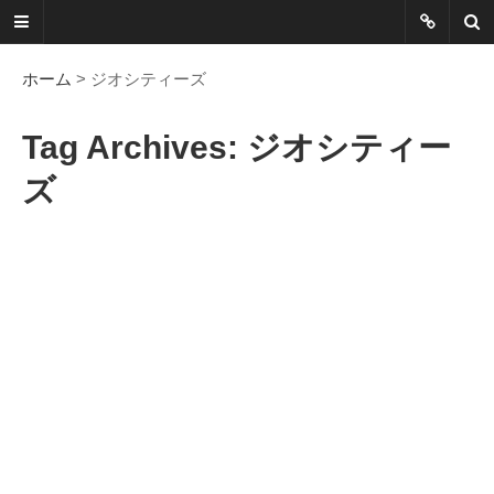
ネットに書か
れていないこ
ホーム
> ジオシティーズ
とを綴る
Tag Archives: ジオシティー
Another Scape, Another
ズ
Viewpoint
Today:
0914
Yesterday:
0557
Total:
7391760
HOME
ABOUT
SITEMAP
謎の円盤UFOまとめ