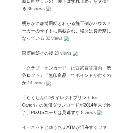
新日軽サッシの「障子はずれ止め」を交換す
る
36 views
明らかに森博嗣邸とわかる施工例がハウスメ
ーカーのサイトに掲載され、場所は長野県に
アタゴオル
なっている
32 views
ごろなお通信
ギャラリー猫町
森博嗣邸その後
20 views
（Facebook）
「クラブ・オンカード」は西武百貨店内「渋
谷ロフト」「無印良品」でポイントが付くの
謎の円盤UFO
か
14 views
FANDERSON
FANDERSON（Facebook
「らくちんCDダイレクトプリント for
）
Canon」の無償ダウンロードが2014年末で終
The Official Gerry
了、PIXUSユーザは見逃すな
8 views
Anderson Website
UFO Series Home Page
イーネットとゆうちょATMが混在するファ
UFO Series Home