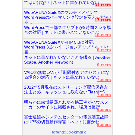
てはいけない | ネットに書かれていない...
31users
WebARENA SuiteXのマルチドメインで
WordPressのパーマリンク設定を変える方法 |
17users
ネ...
WordPressで一部スクリプトが9時間ズレる場
合の対応 | ネットに書かれていないこと...
10users
WebARENA SuiteXがPHP 5.3に対応、
WordPress 3.2へバージョンアップ / ネットに
9users
書...
ネットに書かれていないことを綴る | Another
Scape, Another Viewpoint
9users
VAIOの無線LANが「制限付きアクセス」にな
る場合の対応 | ネットに書かれていない...
7users
2012年5月現在のストリーミング配信保存方
法まとめ、キャッシュに残らないFlashはS...
7users
明らかに森博嗣邸とわかる施工例がハウスメ
ーカーのサイトに掲載され、場所は長野...
6users
富士通館林システムセンターの電源装置故障
はUPSの切替動作障害 | ネットに書かれ...
6users