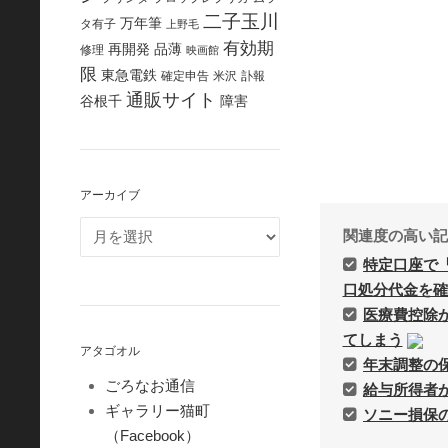
二子玉川
万年筆
タ有子
上野毛
有効期
再開発
品薄
修理
映画館
限
東急電鉄
確定申告
米沢
訃報
通販サイト
谷根千
障害
アーカイブ
関連度の高い記
特定口座で
口処分代金を確
医療費控除
てしまう
アタゴオル
年末調整の
ごろなお通信
給与所得者
ギャラリー猫町
ソニー損保
（Facebook）