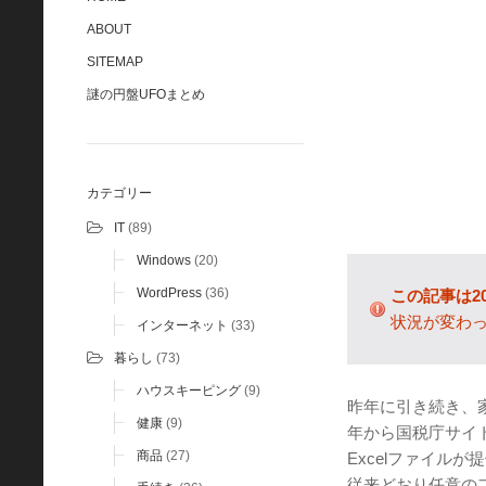
ABOUT
SITEMAP
謎の円盤UFOまとめ
カテゴリー
IT
(89)
Windows
(20)
WordPress
(36)
この記事は2
状況が変わ
インターネット
(33)
暮らし
(73)
ハウスキーピング
(9)
昨年に引き続き、
健康
(9)
年から国税庁サイ
商品
(27)
Excelファイル
従来どおり任意の