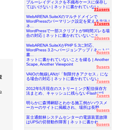
ブルーレイディスクを不織布ケースに保存し
てはいけない | ネットに書かれていない...
31users
WebARENA SuiteXのマルチドメインで
WordPressのパーマリンク設定を変える方法 |
17users
ネ...
WordPressで一部スクリプトが9時間ズレる場
合の対応 | ネットに書かれていないこと...
10users
WebARENA SuiteXがPHP 5.3に対応、
WordPress 3.2へバージョンアップ / ネットに
9users
書...
ネットに書かれていないことを綴る | Another
Scape, Another Viewpoint
9users
VAIOの無線LANが「制限付きアクセス」にな
資
る場合の対応 | ネットに書かれていない...
7users
2012年5月現在のストリーミング配信保存方
っ
法まとめ、キャッシュに残らないFlashはS...
7users
明らかに森博嗣邸とわかる施工例がハウスメ
ーカーのサイトに掲載され、場所は長野...
6users
富士通館林システムセンターの電源装置故障
はUPSの切替動作障害 | ネットに書かれ...
6users