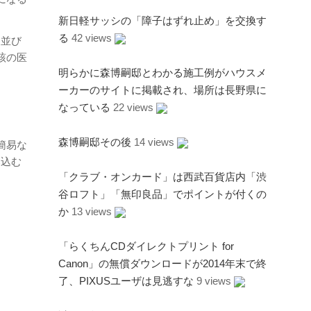
新日軽サッシの「障子はずれ止め」を交換す
る
42 views
に並び
該の医
明らかに森博嗣邸とわかる施工例がハウスメ
ーカーのサイトに掲載され、場所は長野県に
なっている
22 views
森博嗣邸その後
14 views
簡易な
み込む
「クラブ・オンカード」は西武百貨店内「渋
谷ロフト」「無印良品」でポイントが付くの
か
13 views
「らくちんCDダイレクトプリント for
Canon」の無償ダウンロードが2014年末で終
了、PIXUSユーザは見逃すな
9 views