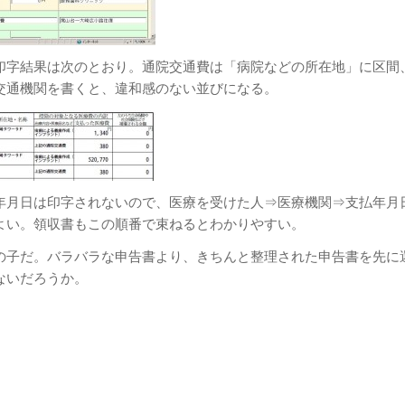
印字結果は次のとおり。通院交通費は「病院などの所在地」に区間
交通機関を書くと、違和感のない並びになる。
年月日は印字されないので、医療を受けた人⇒医療機関⇒支払年月
よい。領収書もこの順番で束ねるとわかりやすい。
の子だ。バラバラな申告書より、きちんと整理された申告書を先に
ないだろうか。