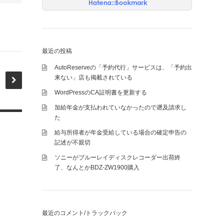
最近の投稿
AutoReserveの「予約代行」サービスは、「予約出
来ない」店も掲載されている
WordPressのCA証明書を更新する
加給年金が支払われていなかったので遡及請求し
た
給与所得者が年金受給している場合の確定申告の
記述が不親切
ソニーがブルーレイディスクレコーダー出荷終
了、なんとかBDZ-ZW1900購入
最近のコメント/トラックバック