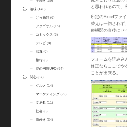
手続き
(36)
と思われるので、
趣味
(140)
所定のExcelフ
げっ歯類
(6)
替えは一切されず
アタゴオル
(15)
療機関の直後にセ
コミックス
(6)
テレビ
(8)
写真
(6)
フォームを読み込
旅行
(8)
修正ならここでやる
謎の円盤UFO
(94)
ことが出来る。
関心
(87)
グルメ
(14)
マーケティング
(29)
文房具
(11)
社会
(8)
街歩き
(34)