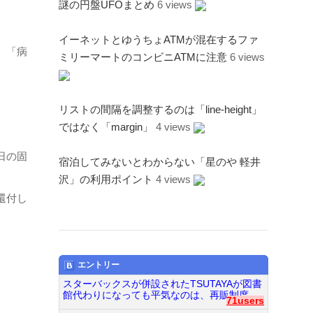
謎の円盤UFOまとめ
6 views
イーネットとゆうちょATMが混在するファ
、「病
ミリーマートのコンビニATMに注意
6 views
リストの間隔を調整するのは「line-height」
ではなく「margin」
4 views
日の固
宿泊してみないとわからない「星のや 軽井
沢」の利用ポイント
4 views
還付し
エントリー
スターバックスが併設されたTSUTAYAが図書
館代わりになっても平気なのは、再販制度...
71users