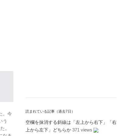
読まれている記事（過去7日）
た。今
いう
空欄を抹消する斜線は「左上から右下」「右
った。
上から左下」どちらか
371 views
になる