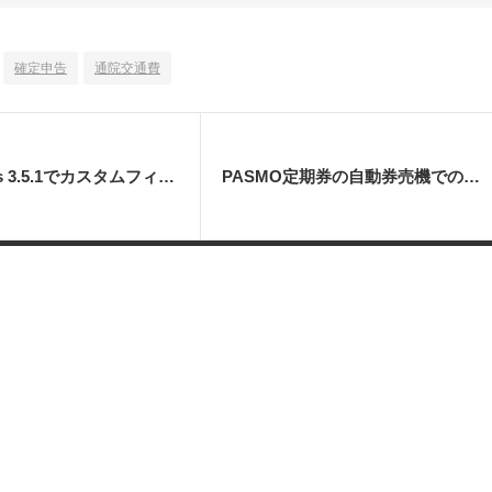
確定申告
通院交通費
WordPress 3.5.1でカスタムフィールドが表示されず、プレビューが機能しない現象
PASMO定期券の自動券売機での継続は、購入した事業者でしか出来ない