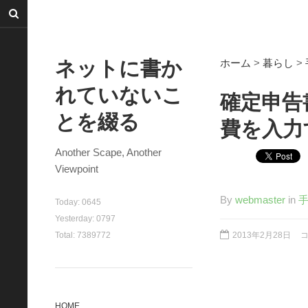
ネットに書か
ホーム
>
暮らし
>
れていないこ
確定申告
とを綴る
費を入力
Another Scape, Another
Viewpoint
By
webmaster
in
Today:
0645
Yesterday:
0797
Total:
7389772
2013年2月28日
HOME