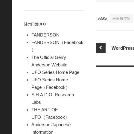
TAGS
医療費控除
謎の円盤UFO
FANDERSON
FANDERSON（Facebook
）
The Official Gerry
Anderson Website
UFO Series Home Page
UFO Series Home
Page（Facebook）
S.H.A.D.O. Research
Labs
THE ART OF
UFO（Facebook）
Anderson Japanese
Information