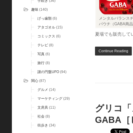
手続き
(36)
趣味
(140)
メンタルバランスチ
げっ歯類
(6)
パウチ（GABA商
アタゴオル
(15)
夏場でも販売して
コミックス
(6)
テレビ
(8)
Continue Reading
写真
(6)
旅行
(8)
謎の円盤UFO
(94)
関心
(87)
グルメ
(14)
マーケティング
(29)
グリコ「
文房具
(11)
社会
(8)
GABA
街歩き
(34)