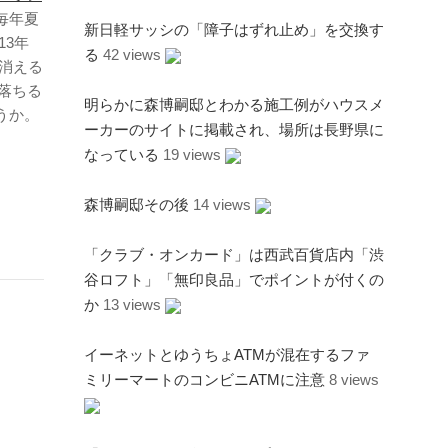
毎年夏
新日軽サッシの「障子はずれ止め」を交換す
13年
る
42 views
消える
落ちる
明らかに森博嗣邸とわかる施工例がハウスメ
うか。
ーカーのサイトに掲載され、場所は長野県に
なっている
19 views
森博嗣邸その後
14 views
「クラブ・オンカード」は西武百貨店内「渋
谷ロフト」「無印良品」でポイントが付くの
か
13 views
イーネットとゆうちょATMが混在するファ
ミリーマートのコンビニATMに注意
8 views