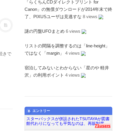
「らくちんCDダイレクトプリント for
Canon」の無償ダウンロードが2014年末で終
了、PIXUSユーザは見逃すな
8 views
謎の円盤UFOまとめ
6 views
リストの間隔を調整するのは「line-height」
ではなく「margin」
4 views
続きで
宿泊してみないとわからない「星のや 軽井
沢」の利用ポイント
4 views
エントリー
スターバックスが併設されたTSUTAYAが図書
館代わりになっても平気なのは、再販制度...
71users