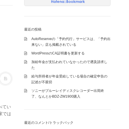
最近の投稿
AutoReserveの「予約代行」サービスは、「予約出
来ない」店も掲載されている
WordPressのCA証明書を更新する
加給年金が支払われていなかったので遡及請求し
た
給与所得者が年金受給している場合の確定申告の
記述が不親切
ソニーがブルーレイディスクレコーダー出荷終
了、なんとかBDZ-ZW1900購入
べてい
家では
最近のコメント/トラックバック