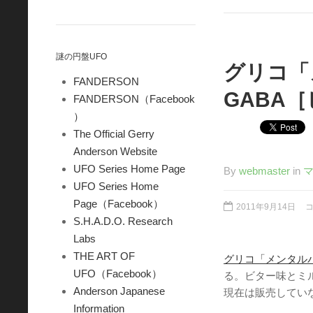
謎の円盤UFO
グリコ「
FANDERSON
GABA
FANDERSON（Facebook
）
The Official Gerry
Anderson Website
UFO Series Home Page
By
webmaster
in
UFO Series Home
Page（Facebook）
2011年9月14日
S.H.A.D.O. Research
Labs
THE ART OF
グリコ「メンタルバ
UFO（Facebook）
る。ビター味とミ
Anderson Japanese
現在は販売してい
Information