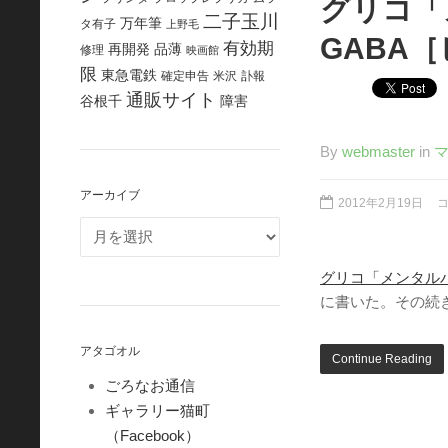
グリコ「
二子玉川
万年筆
タ有子
上野毛
GABA
有効期
再開発
品薄
修理
映画館
限
東急電鉄
確定申告
米沢
訃報
通販サイト
谷根千
障害
By
webmaster
in
アーカイブ
2012年2月19日
グリコ「メンタル
に書いた。その続
アタゴオル
Continue Reading
ごろなお通信
ギャラリー猫町
（Facebook）