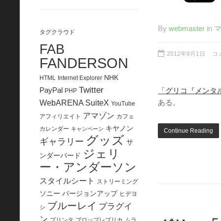
By
webmaster
in
タグクラウド
FAB
2012年9月1日
コ
FANDERSON
NHK
HTML
Internet Explorer
Twitter
PayPal
「グリコ『メンタル
PHP
WebARENA SuiteX
ある。
YouTube
アマゾン
アフィリエイト
カフェ
キヤノン
カレンダー
キャンペーン
Continue Reading
グッズ
ギャラリー
サ
ジェリ
ンダーバード
ー・アンダーソン
スタイルシート
ストリーミング
ソニー
バージョンアップ
ヒデヨ
ブルーレイ
プラグイ
シ
ン
プリンタ
プロップレプリカ
ムラ