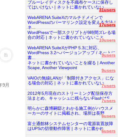
ブルーレイディスクを不織布ケースに保存し
てはいけない | ネットに書かれていない...
31users
WebARENA SuiteXのマルチドメインで
WordPressのパーマリンク設定を変える方法 |
17users
ネ...
WordPressで一部スクリプトが9時間ズレる場
合の対応 | ネットに書かれていないこと...
10users
WebARENA SuiteXがPHP 5.3に対応、
WordPress 3.2へバージョンアップ / ネットに
9users
書...
ネットに書かれていないことを綴る | Another
Scape, Another Viewpoint
9users
VAIOの無線LANが「制限付きアクセス」にな
る場合の対応 | ネットに書かれていない...
年9月
7users
2012年5月現在のストリーミング配信保存方
法まとめ、キャッシュに残らないFlashはS...
7users
明らかに森博嗣邸とわかる施工例がハウスメ
ーカーのサイトに掲載され、場所は長野...
6users
富士通館林システムセンターの電源装置故障
はUPSの切替動作障害 | ネットに書かれ...
6users