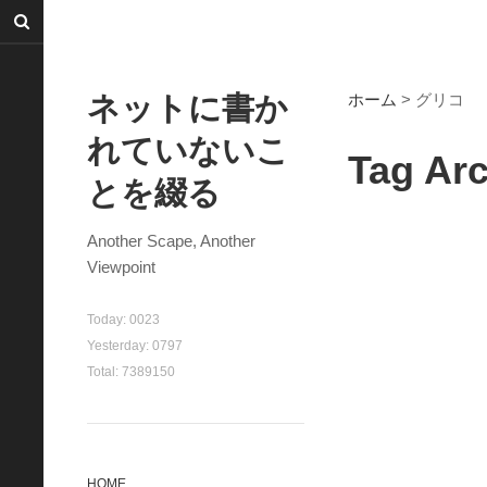
ネットに書か
ホーム
> グリコ
れていないこ
Tag Ar
とを綴る
Another Scape, Another
Viewpoint
Today:
0023
Yesterday:
0797
Total:
7389150
HOME