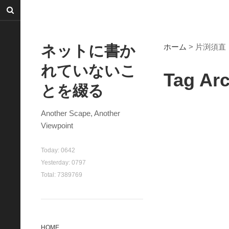
ネットに書か
ホーム
> 片渕須直
れていないこ
Tag A
とを綴る
Another Scape, Another
Viewpoint
Today:
0642
Yesterday:
0797
Total:
7389769
HOME