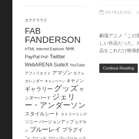
2017年1月16日
タグクラウド
FAB
劇場アニメ『この
FANDERSON
しい作品だった。
NHK
HTML
Internet Explorer
品をこれだけ映画
Twitter
PayPal
PHP
WebARENA SuiteX
YouTube
Continue Reading
アマゾン
アフィリエイト
カフェ
キヤノン
カレンダー
キャンペーン
グッズ
ギャラリー
サ
ジェリ
ンダーバード
ー・アンダーソン
スタイルシート
ストリーミング
ソニー
バージョンアップ
ヒデヨ
ブルーレイ
プラグイ
シ
ン
プリンタ
プロップレプリカ
ムラ