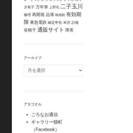
二子玉川
万年筆
タ有子
上野毛
有効期
再開発
品薄
修理
映画館
限
東急電鉄
確定申告
米沢
訃報
通販サイト
谷根千
障害
アーカイブ
アタゴオル
ごろなお通信
ギャラリー猫町
（Facebook）