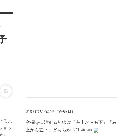
ッ
予
読まれている記事（過去7日）
けるよ
空欄を抹消する斜線は「左上から右下」「右
ショッ
上から左下」どちらか
371 views
付くこ