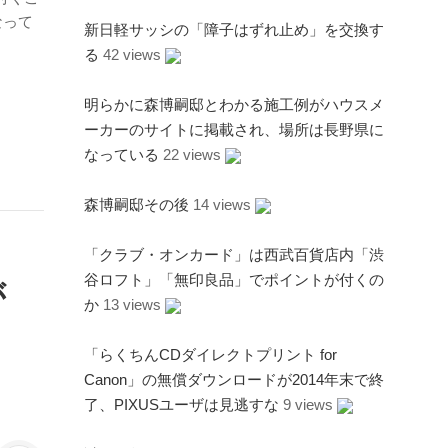
なって
新日軽サッシの「障子はずれ止め」を交換す
る
42 views
明らかに森博嗣邸とわかる施工例がハウスメ
ーカーのサイトに掲載され、場所は長野県に
なっている
22 views
森博嗣邸その後
14 views
「クラブ・オンカード」は西武百貨店内「渋
谷ロフト」「無印良品」でポイントが付くの
が
か
13 views
「らくちんCDダイレクトプリント for
Canon」の無償ダウンロードが2014年末で終
了、PIXUSユーザは見逃すな
9 views