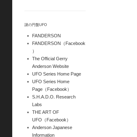
謎の円盤UFO
FANDERSON
FANDERSON（Facebook
）
The Official Gerry
Anderson Website
UFO Series Home Page
UFO Series Home
Page（Facebook）
S.H.A.D.O. Research
Labs
THE ART OF
UFO（Facebook）
Anderson Japanese
Information