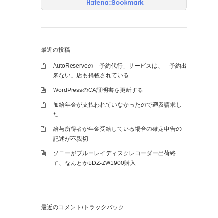
最近の投稿
AutoReserveの「予約代行」サービスは、「予約出
来ない」店も掲載されている
WordPressのCA証明書を更新する
加給年金が支払われていなかったので遡及請求し
た
給与所得者が年金受給している場合の確定申告の
記述が不親切
ソニーがブルーレイディスクレコーダー出荷終
了、なんとかBDZ-ZW1900購入
最近のコメント/トラックバック