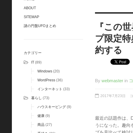
ABOUT
SITEMAP
『この世
謎の円盤UFOまとめ
プ限定特
約する
カテゴリー
IT
(89)
Windows
(20)
By
webmaster
in
WordPress
(36)
インターネット
(33)
2017年7月23日
暮らし
(73)
ハウスキーピング
(9)
健康
(9)
最近の話題作は、
うになった。趣向
商品
(27)
プを見比べて検討