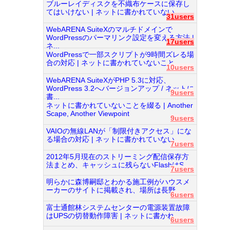
ブルーレイディスクを不織布ケースに保存し
てはいけない | ネットに書かれていない...
31users
WebARENA SuiteXのマルチドメインで
WordPressのパーマリンク設定を変える方法 |
17users
ネ...
WordPressで一部スクリプトが9時間ズレる場
合の対応 | ネットに書かれていないこと...
10users
WebARENA SuiteXがPHP 5.3に対応、
WordPress 3.2へバージョンアップ / ネットに
9users
書...
ネットに書かれていないことを綴る | Another
Scape, Another Viewpoint
9users
VAIOの無線LANが「制限付きアクセス」にな
る場合の対応 | ネットに書かれていない...
7users
2012年5月現在のストリーミング配信保存方
法まとめ、キャッシュに残らないFlashはS...
7users
明らかに森博嗣邸とわかる施工例がハウスメ
ーカーのサイトに掲載され、場所は長野...
6users
富士通館林システムセンターの電源装置故障
はUPSの切替動作障害 | ネットに書かれ...
6users