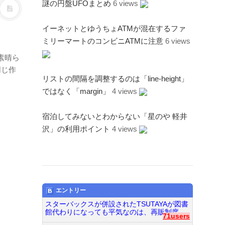
謎の円盤UFOまとめ
6 views
イーネットとゆうちょATMが混在するファ
ミリーマートのコンビニATMに注意
6 views
素晴ら
同じ作
リストの間隔を調整するのは「line-height」
ではなく「margin」
4 views
宿泊してみないとわからない「星のや 軽井
沢」の利用ポイント
4 views
エントリー
スターバックスが併設されたTSUTAYAが図書
館代わりになっても平気なのは、再販制度...
71users