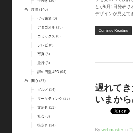
手続き
(36)
とが6月1日発表
趣味
(140)
デザインが見えて
げっ歯類
(6)
アタゴオル
(15)
Continue Reading
コミックス
(6)
テレビ
(8)
写真
(6)
旅行
(8)
謎の円盤UFO
(94)
関心
(87)
遅れてき
グルメ
(14)
いまから
マーケティング
(29)
文房具
(11)
社会
(8)
街歩き
(34)
By
webmaster
in