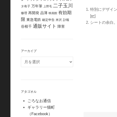
二子玉川
万年筆
タ有子
上野毛
特別にデザイ
有効期
再開発
品薄
修理
映画館
[
↩
]
限
東急電鉄
確定申告
米沢
訃報
シートの余白。 
通販サイト
谷根千
障害
アーカイブ
アタゴオル
ごろなお通信
ギャラリー猫町
（Facebook）