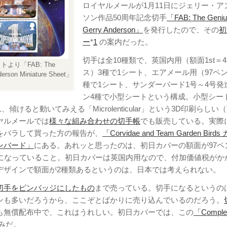
ロイヤルメールが1月11日にジェリー・ア
ソン作品50周年記念切手
「FAB: The Geniu
Gerry Anderson」
を発行したので、その
初
ー
*
1
の案内だった。
切手は全10種類で、英国内用（額面1st＝4
より「FAB: The
ス）3種で1シート、エアメール用（97ペン
derson Miniature Sheet」
種で1シート、サンダーバード1号～4号発
ン4種で小型シートという構成。小型シー
傾けると動いてみえる「Microlenticular」という3D印刷らしい
ヤルメールでは
様々な組み合わせの切手帳
でも販売している。実際
をバラして買った方の報告が、
「Corvidae and Team Garden Bird
ンバード」
にある。あれッと思ったのは、初日カバーの額面が97ペ
スになっていること。初日カバーは英国内用なので、付加価値税がか
デザインで額面が2種類あるというのは、日本では考えられない。
切手をピンバッジにしたもの
まで売っている。切手になるというの
ンも多いだろうから、ここぞとばかりに売り込んでいるのだろう。
も無償配布中で、これはうれしい。初日カバーでは、この
「Comple
みだ。