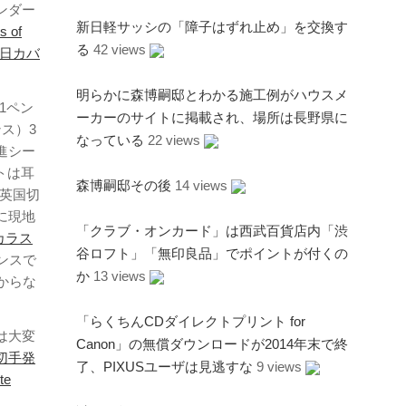
ンダー
新日軽サッシの「障子はずれ止め」を交換す
s of
る
42 views
日カバ
明らかに森博嗣邸とわかる施工例がハウスメ
1ペン
ーカーのサイトに掲載され、場所は長野県に
ス）3
なっている
22 views
進シー
トは耳
森博嗣邸その後
14 views
（英国切
に現地
「クラブ・オンカード」は西武百貨店内「渋
s カラス
谷ロフト」「無印良品」でポイントが付くの
ンスで
か
13 views
からな
「らくちんCDダイレクトプリント for
は大変
Canon」の無償ダウンロードが2014年末で終
切手発
了、PIXUSユーザは見逃すな
9 views
te