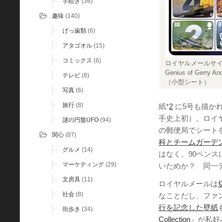
手続き
(36)
趣味
(140)
げっ歯類
(6)
アタゴオル
(15)
コミックス
(6)
ロイヤルメールサイト
Genius of Gerry An
テレビ
(8)
（小型シート）
写真
(6)
旅行
(8)
紙*
2
に5号も描かれ、
手史上初）。ロイ
謎の円盤UFO
(94)
の郵便局でシート
関心
(87)
科とチームガーデ
グルメ
(14)
はなく、90ペン
マーケティング
(29)
いためか？ 同一
文房具
(11)
ロイヤルメールは
社会
(8)
なことだし、ファ
行を記念した壁紙
街歩き
(34)
Collection」
が私好