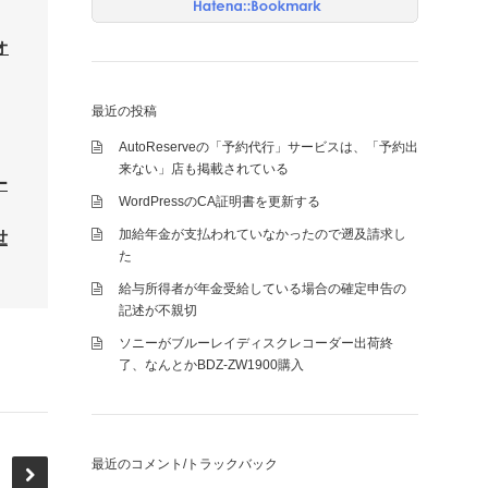
オ
最近の投稿
AutoReserveの「予約代行」サービスは、「予約出
来ない」店も掲載されている
ー
WordPressのCA証明書を更新する
加給年金が支払われていなかったので遡及請求し
世
た
給与所得者が年金受給している場合の確定申告の
記述が不親切
ソニーがブルーレイディスクレコーダー出荷終
了、なんとかBDZ-ZW1900購入
最近のコメント/トラックバック