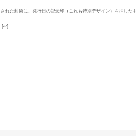
ンされた封筒に、発行日の記念印（これも特別デザイン）を押した
[
↩
]