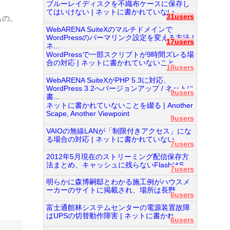
ブルーレイディスクを不織布ケースに保存し
てはいけない | ネットに書かれていない...
31users
もの。
WebARENA SuiteXのマルチドメインで
WordPressのパーマリンク設定を変える方法 |
17users
ネ...
WordPressで一部スクリプトが9時間ズレる場
合の対応 | ネットに書かれていないこと...
10users
WebARENA SuiteXがPHP 5.3に対応、
WordPress 3.2へバージョンアップ / ネットに
9users
書...
ネットに書かれていないことを綴る | Another
Scape, Another Viewpoint
9users
VAIOの無線LANが「制限付きアクセス」にな
る場合の対応 | ネットに書かれていない...
7users
2012年5月現在のストリーミング配信保存方
法まとめ、キャッシュに残らないFlashはS...
7users
明らかに森博嗣邸とわかる施工例がハウスメ
ーカーのサイトに掲載され、場所は長野...
6users
富士通館林システムセンターの電源装置故障
はUPSの切替動作障害 | ネットに書かれ...
6users