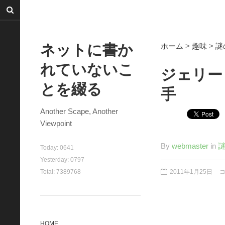
ネットに書か
ホーム
>
趣味
>
謎
れていないこ
ジェリー
とを綴る
手
Another Scape, Another
Viewpoint
By
webmaster
in
謎
Today:
0641
Yesterday:
0797
Total:
7389768
2011年1月25日
HOME