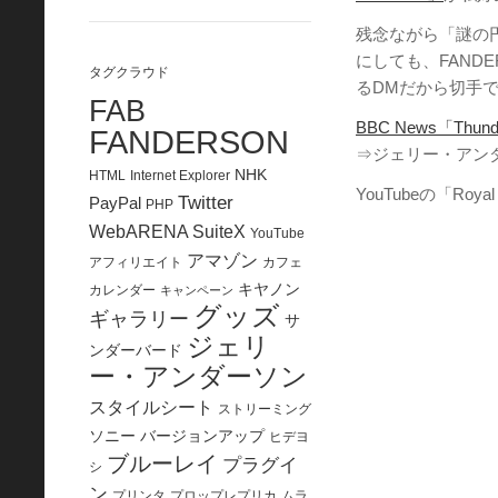
残念ながら「謎の
にしても、FAND
タグクラウド
るDMだから切手
FAB
BBC News「Thunderb
FANDERSON
⇒ジェリー・アン
NHK
HTML
Internet Explorer
YouTubeの「Roya
Twitter
PayPal
PHP
WebARENA SuiteX
YouTube
アマゾン
アフィリエイト
カフェ
キヤノン
カレンダー
キャンペーン
グッズ
ギャラリー
サ
ジェリ
ンダーバード
ー・アンダーソン
スタイルシート
ストリーミング
ソニー
バージョンアップ
ヒデヨ
ブルーレイ
プラグイ
シ
ン
プリンタ
プロップレプリカ
ムラ