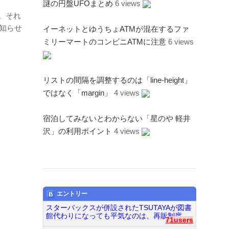
謎の円盤UFOまとめ
6 views
。それ
を知らせ
イーネットとゆうちょATMが混在するファ
ミリーマートのコンビニATMに注意
6 views
リストの間隔を調整するのは「line-height」
ではなく「margin」
4 views
宿泊してみないとわからない「星のや 軽井
沢」の利用ポイント
4 views
エントリー
スターバックスが併設されたTSUTAYAが図書
館代わりになっても平気なのは、再販制度...
71users