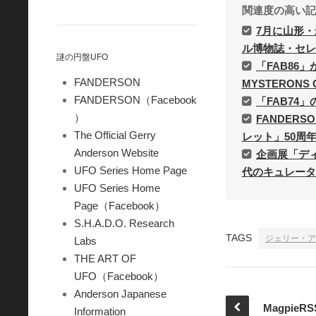
関連度の高い記
7月に山形
ル博物誌・セレ
謎の円盤UFO
「FAB86」
FANDERSON
MYSTERONS
FANDERSON（Facebook
「FAB74
）
FANDER
The Official Gerry
レット」50周年記念誌
Anderson Website
企画展「デ
UFO Series Home Page
代のキュレータ
UFO Series Home
Page（Facebook）
S.H.A.D.O. Research
TAGS
ジェリー・ア
Labs
THE ART OF
UFO（Facebook）
Anderson Japanese
Information