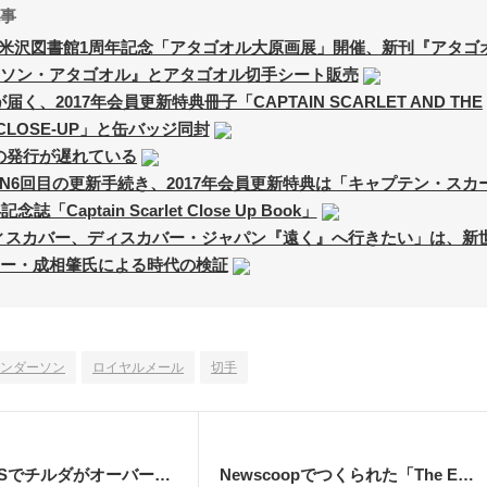
事
・米沢図書館1周年記念「アタゴオル大原画展」開催、新刊『アタゴ
ソン・アタゴオル』とアタゴオル切手シート販売
が届く、2017年会員更新特典冊子「CAPTAIN SCARLET AND THE
 CLOSE-UP」と缶バッジ同封
」の発行が遅れている
SON6回目の更新手続き、2017年会員更新特典は「キャプテン・スカ
「Captain Scarlet Close Up Book」
ィスカバー、ディスカバー・ジャパン『遠く』へ行きたい」は、新
ー・成相肇氏による時代の検証
ンダーソン
ロイヤルメール
切手
MagpieRSSでチルダがオーバーラインに字化けする場合の対応
Newscoopでつくられた「The Ed Straker Herald」