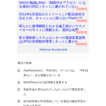
VAIOの無線LANが「制限付きアクセス」にな
る場合の対応 | ネットに書かれていない...
7users
2012年5月現在のストリーミング配信保存方
法まとめ、キャッシュに残らないFlashはS...
7users
明らかに森博嗣邸とわかる施工例がハウスメ
ーカーのサイトに掲載され、場所は長野...
6users
富士通館林システムセンターの電源装置故障
はUPSの切替動作障害 | ネットに書かれ...
6users
最近の投稿
AutoReserveの「予約代行」サービスは、「予約出
来ない」店も掲載されている
WordPressのCA証明書を更新する
加給年金が支払われていなかったので遡及請求し
た
給与所得者が年金受給している場合の確定申告の