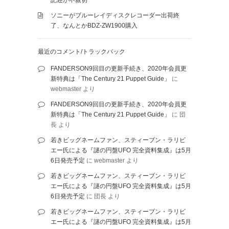
記述が不親切
ソニーがブルーレイディスクレコーダー出荷終
了、なんとかBDZ-ZW1900購入
最近のコメント/トラックバック
FANDERSON9回目の更新手続き、2020年会員更
新特典は「The Century 21 Puppet Guide」
に
webmaster
より
FANDERSON9回目の更新手続き、2020年会員更
新特典は「The Century 21 Puppet Guide」
に
団
長
より
若きビッグネームファン、スティーブン・ラリビ
エー氏による『謎の円盤UFO 完全資料集成』は5月
6日発売予定
に
webmaster
より
若きビッグネームファン、スティーブン・ラリビ
エー氏による『謎の円盤UFO 完全資料集成』は5月
6日発売予定
に
団長
より
若きビッグネームファン、スティーブン・ラリビ
エー氏による『謎の円盤UFO 完全資料集成』は5月