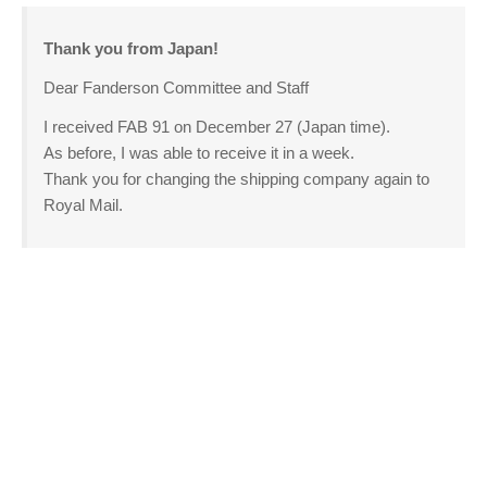
Twitter
PayPal
PHP
WebARENA SuiteX
YouTube
Thank you from Japan!
アマゾン
アフィリエイト
カフェ
Dear Fanderson Committee and Staff
キヤノン
カレンダー
キャンペーン
グッズ
ギャラリー
サ
I received FAB 91 on December 27 (Japan time).
ジェリ
ンダーバード
As before, I was able to receive it in a week.
ー・アンダーソン
Thank you for changing the shipping company again to
スタイルシート
Royal Mail.
ストリーミン
ソニー
バージョンアップ
グ
ヒ
ブルーレイ
プラグ
デヨシ
イン
プリンタ
プロップレプリカ
二子
万年筆
ムラタ有子
上野毛
玉川
再開発
品薄
修理
映画館
有効期限
東急電鉄
確定申告
米
通販サイト
谷根千
障
沢
訃報
害
アーカイブ