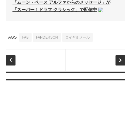
「ムーン・ベース アルファからのメッセージ」が
Page（Facebook）
「スーパー！ドラマ クラシック」で配信中
S.H.A.D.O. Research
Labs
THE ART OF
UFO（Facebook）
TAGS
FAB
FANDERSON
ロイヤルメール
Anderson Japanese
Information
特撮 プロップス 倉庫
ペンギン貿易
ムラタ有子
GALLERY SIDE
2（Facebook）