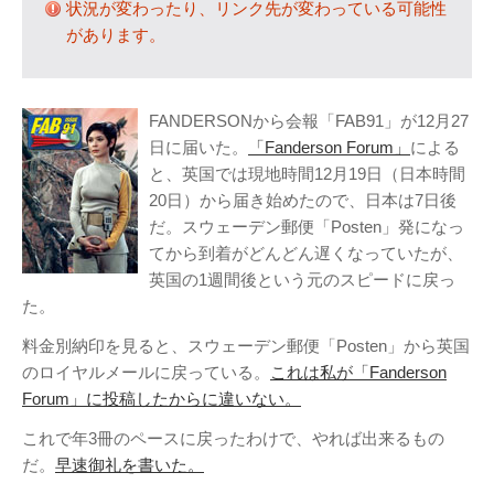
状況が変わったり、リンク先が変わっている可能性
テレビ
(8)
があります。
写真
(6)
旅行
(8)
謎の円盤UFO
(94)
FANDERSONから会報「FAB91」が12月27
日に届いた。
「Fanderson Forum」
による
関心
(87)
と、英国では現地時間12月19日（日本時間
グルメ
(14)
20日）から届き始めたので、日本は7日後
マーケティング
(29)
だ。スウェーデン郵便「Posten」発になっ
文房具
(11)
てから到着がどんどん遅くなっていたが、
英国の1週間後という元のスピードに戻っ
社会
(8)
た。
街歩き
(34)
料金別納印を見ると、スウェーデン郵便「Posten」から英国
タグクラウド
のロイヤルメールに戻っている。
これは私が「Fanderson
FAB
Forum」に投稿したからに違いない。
FANDERSON
これで年3冊のペースに戻ったわけで、やれば出来るもの
だ。
早速御礼を書いた。
NHK
HTML
Internet Explorer