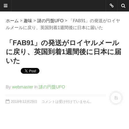
ネットに書か
れていないこ
ホーム
>
趣味
>
謎の円盤UFO
> 「FAB91」の発送がロイヤ
ルメールに戻り、英国到着1週間後に日本に届いた
とを綴る
「FAB91」の発送がロイヤルメール
Another Scape, Another
に戻り、英国到着1週間後に日本に届
Viewpoint
いた
Today:
0366
Yesterday:
1162
Total:
7390655
By
webmaster
in
謎の円盤UFO
HOME
2018年12月29日
コメントは受け付けていません。
ABOUT
SITEMAP
謎の円盤UFOまとめ