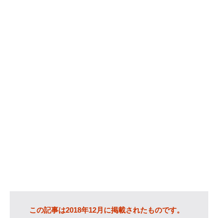
カテゴリー
IT
(89)
Windows
(20)
WordPress
(36)
インターネット
(33)
暮らし
(73)
ハウスキーピング
(9)
健康
(9)
商品
(27)
手続き
(36)
趣味
(140)
げっ歯類
(6)
アタゴオル
(15)
この記事は2018年12月に掲載されたものです。
コミックス
(6)