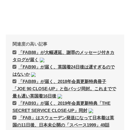
アタゴオル
ごろなお通信
関連度の高い記事
ギャラリー猫町
「FAB88」が大幅遅延、謝罪のメッセージ付きカ
（Facebook）
タログが届く
「FAB90」が届く、英国着24日後は遅すぎるので
謎の円盤UFO
はないか
「FAB89」が届く、2018年会員更新特典冊子
FANDERSON
「JOE 90 CLOSE-UP」と缶バッジ同封。これまでで
FANDERSON（Facebook
最も遅い英国着16日後
）
「FAB93」が届く、2019年会員更新特典「THE
The Official Gerry
SECRET SERVICE CLOSE-UP」同封
Anderson Website
「FAB」はスウェーデン発送になって日本着は英
UFO Series Home Page
国の11日後、日本未公開の「スペース1999」49話
UFO Series Home