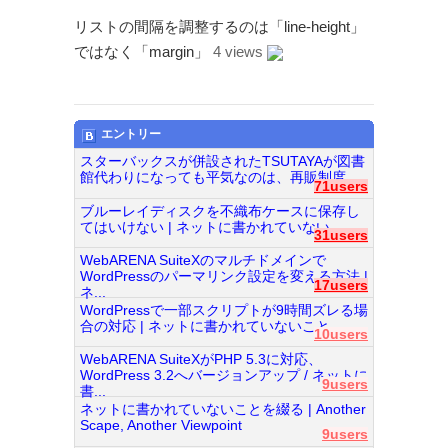
リストの間隔を調整するのは「line-height」
ではなく「margin」
4 views
エントリー
スターバックスが併設されたTSUTAYAが図書
館代わりになっても平気なのは、再販制度...
71users
ブルーレイディスクを不織布ケースに保存し
てはいけない | ネットに書かれていない...
31users
WebARENA SuiteXのマルチドメインで
WordPressのパーマリンク設定を変える方法 |
17users
ネ...
WordPressで一部スクリプトが9時間ズレる場
合の対応 | ネットに書かれていないこと...
10users
WebARENA SuiteXがPHP 5.3に対応、
WordPress 3.2へバージョンアップ / ネットに
9users
書...
ネットに書かれていないことを綴る | Another
Scape, Another Viewpoint
9users