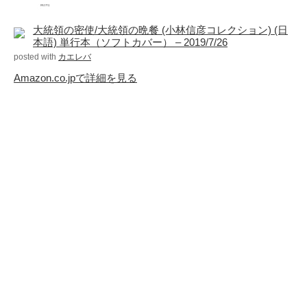
Page（Facebook）
S.H.A.D.O. Research
大統領の密使/大統領の晩餐 (小林信彦コレクション) (日
本語) 単行本（ソフトカバー） – 2019/7/26
Labs
posted with
カエレバ
THE ART OF
Amazon.co.jpで詳細を見る
UFO（Facebook）
Anderson Japanese
Information
特撮 プロップス 倉庫
ペンギン貿易
ムラタ有子
GALLERY SIDE
2（Facebook）