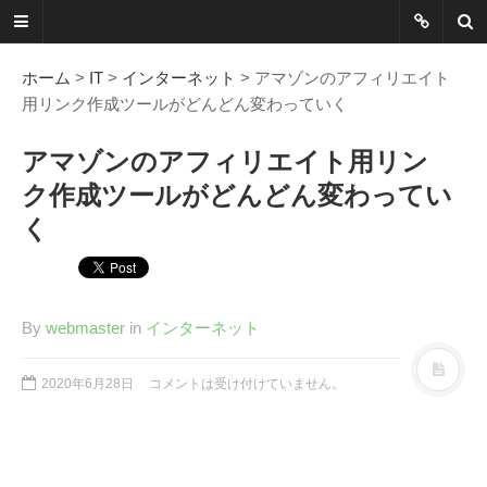
ネットに書か
れていないこ
ホーム
>
IT
>
インターネット
> アマゾンのアフィリエイト
用リンク作成ツールがどんどん変わっていく
とを綴る
アマゾンのアフィリエイト用リン
Another Scape, Another
ク作成ツールがどんどん変わってい
Viewpoint
く
Today:
0412
Yesterday:
1162
Total:
7390701
By
webmaster
in
インターネット
HOME
2020年6月28日
コメントは受け付けていません。
ABOUT
SITEMAP
謎の円盤UFOまとめ