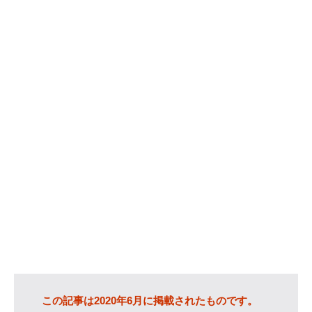
カテゴリー
IT
(89)
Windows
(20)
WordPress
(36)
インターネット
(33)
暮らし
(73)
ハウスキーピング
(9)
健康
(9)
商品
(27)
手続き
(36)
趣味
(140)
げっ歯類
(6)
アタゴオル
(15)
この記事は2020年6月に掲載されたものです。
コミックス
(6)