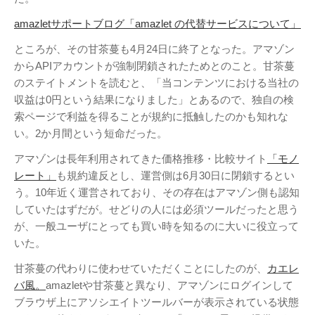
Twitter
PayPal
PHP
WebARENA SuiteX
YouTube
amazletサポートブログ「amazlet の代替サービスについて」
アマゾン
アフィリエイト
カフェ
ところが、その甘茶蔓も4月24日に終了となった。アマゾン
キヤノン
カレンダー
キャンペーン
からAPIアカウントが強制閉鎖されたためとのこと。甘茶蔓
グッズ
ギャラリー
サ
のステイトメントを読むと、「当コンテンツにおける当社の
ジェリ
ンダーバード
収益は0円という結果になりました」とあるので、独自の検
ー・アンダーソン
索ページで利益を得ることが規約に抵触したのかも知れな
スタイルシート
い。2か月間という短命だった。
ストリーミン
ソニー
バージョンアップ
グ
ヒ
アマゾンは長年利用されてきた価格推移・比較サイト
「モノ
ブルーレイ
プラグ
デヨシ
レート」
も規約違反とし、運営側は6月30日に閉鎖するとい
イン
プリンタ
プロップレプリカ
う。10年近く運営されており、その存在はアマゾン側も認知
二子
万年筆
ムラタ有子
上野毛
していたはずだが。せどりの人には必須ツールだったと思う
玉川
再開発
品薄
修理
映画館
が、一般ユーザにとっても買い時を知るのに大いに役立って
有効期限
東急電鉄
いた。
確定申告
米
通販サイト
谷根千
障
沢
訃報
甘茶蔓の代わりに使わせていただくことにしたのが、
カエレ
害
バ風。
amazletや甘茶蔓と異なり、アマゾンにログインして
ブラウザ上にアソシエイトツールバーが表示されている状態
アーカイブ