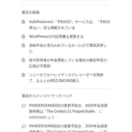
最近の投稿
AutoReserveの「予約代行」サービスは、「予約出
来ない」店も掲載されている
WordPressのCA証明書を更新する
加給年金が支払われていなかったので遡及請求し
た
給与所得者が年金受給している場合の確定申告の
記述が不親切
ソニーがブルーレイディスクレコーダー出荷終
了、なんとかBDZ-ZW1900購入
最近のコメント/トラックバック
FANDERSON9回目の更新手続き、2020年会員更
新特典は「The Century 21 Puppet Guide」
に
webmaster
より
FANDERSON9回目の更新手続き、2020年会員更
新特典は「The Century 21 Puppet Guide」
に
団