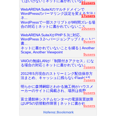
てはいけない | ネットに書かれていない...
31users
WebARENA SuiteXのマルチドメインで
WordPressのパーマリンク設定を変える方法 |
17users
ネ...
WordPressで一部スクリプトが9時間ズレる場
合の対応 | ネットに書かれていないこと...
10users
WebARENA SuiteXがPHP 5.3に対応、
WordPress 3.2へバージョンアップ / ネットに
9users
書...
ネットに書かれていないことを綴る | Another
Scape, Another Viewpoint
9users
VAIOの無線LANが「制限付きアクセス」にな
る場合の対応 | ネットに書かれていない...
7users
2012年5月現在のストリーミング配信保存方
法まとめ、キャッシュに残らないFlashはS...
7users
明らかに森博嗣邸とわかる施工例がハウスメ
ーカーのサイトに掲載され、場所は長野...
6users
富士通館林システムセンターの電源装置故障
はUPSの切替動作障害 | ネットに書かれ...
6users