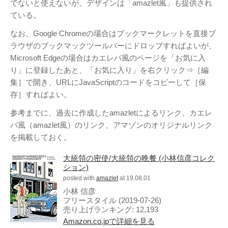
でないと使えないが、デザインは「amazlet風」も提供され
ている。
なお、Google Chromeの場合はブックマークレットを直接ブ
ラウザのブックマックツールバーにドロップすればよいが、
Microsoft Edgeの場合はカエレバ風のページを「お気に入
アタゴオル
り」に登録したあと、「お気に入り」を右クリック⇒［編
ごろなお通信
集］で開き、URLにJavaScriptのコードをコピーして［保
ギャラリー猫町
存］すればよい。
（Facebook）
参考までに、過去に作成したamazletによるリンク、カエレ
バ風（amazlet風）のリンク、アマゾンのオリジナルリンク
謎の円盤UFO
を掲載しておく。
FANDERSON
大統領の密使/大統領の晩餐 (小林信彦コレク
FANDERSON（Facebook
ション)
）
posted with
amazlet
at 19.08.01
The Official Gerry
小林 信彦
Anderson Website
フリースタイル (2019-07-26)
売り上げランキング: 12,193
UFO Series Home Page
Amazon.co.jpで詳細を見る
UFO Series Home