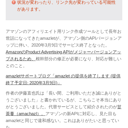
状況が変わったり、リンク先が変わっている可能性
テレビ
(8)
があります。
写真
(6)
旅行
(8)
謎の円盤UFO
(94)
アマゾンのアフィリエイト用リンク作成ツールとして長年お
世話になってきたamazletが、アマゾン側のAPIバージョンア
関心
(87)
ップに伴い、2020年3月9日でサービス終了となった。
グルメ
(14)
AmazonのProduct Advertising APIがメジャーバージョンアッ
マーケティング
(29)
プされるため、
根幹部分の修正が必要になり、対応が難しい
文房具
(11)
とのこと。
社会
(8)
amazletサポートブログ「amazlet の提供を終了します (提供
街歩き
(34)
終了予定日: 2020年3月9日)」
作者の伊藤直也氏は「長い間、ご利用いただき誠にありがと
タグクラウド
うございました」と書かれているが、こちらこそ本当にあり
FAB
がとうございました。代替サービスとして紹介されたのが
甘
FANDERSON
茶蔓（amachazl）。
アマゾンの新APIに対応し、見た目も
amazletと同じで違和感ない。これはありがたいと思ってい
NHK
HTML
Internet Explorer
た。