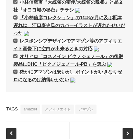
小林信彦著『大統領の密使/大統領の晩餐』と晶文
社『オヨヨ城の秘密』チラシ
「小林信彦コレクション」の1年8か月に及ぶ配本
遅れは、江口寿史氏のカバーイラストが遅れたせいだ
った
レスポンシブデザインでアマゾン等のアフィリエ
イト画像下に空白が出来るときの対応
オリヒロ「コスメイン ピクノジェノール」の後継
製品にDHC「ピクノジェノール-PB」を選ぶ
確かにアマゾンは安いが、ポイントがいきなりゼ
ロになるのは納得いかない
TAGS
amazlet
アフィリエイト
アマゾン