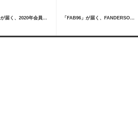
「FAB95」が届く、2020年会員更新特典「CENTURY 21 THE COMPLETE PUPPET CATALOGUE」と缶バッジ同封
「FAB96」が届く、FANDERSONグッズとして49年ぶりに「UFO ANNUAL 1972」発行