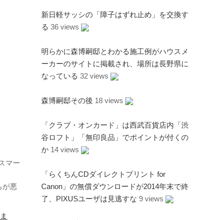
新日軽サッシの「障子はずれ止め」を交換す
る
36 views
明らかに森博嗣邸とわかる施工例がハウスメ
ーカーのサイトに掲載され、場所は長野県に
なっている
32 views
森博嗣邸その後
18 views
「クラブ・オンカード」は西武百貨店内「渋
谷ロフト」「無印良品」でポイントが付くの
か
14 views
スマー
「らくちんCDダイレクトプリント for
、
ちが悪
Canon」の無償ダウンロードが2014年末で終
了、PIXUSユーザは見逃すな
9 views
しま