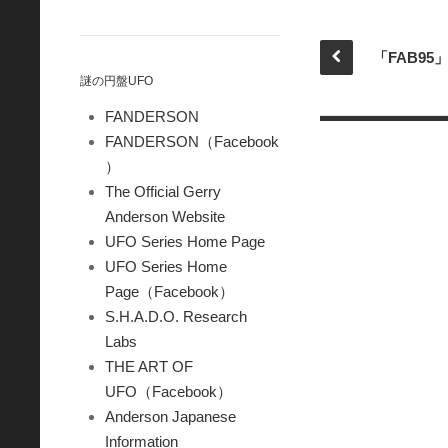
謎の円盤UFO
FANDERSON
FANDERSON（Facebook
）
The Official Gerry
Anderson Website
UFO Series Home Page
UFO Series Home
Page（Facebook）
S.H.A.D.O. Research
Labs
THE ART OF
UFO（Facebook）
Anderson Japanese
Information