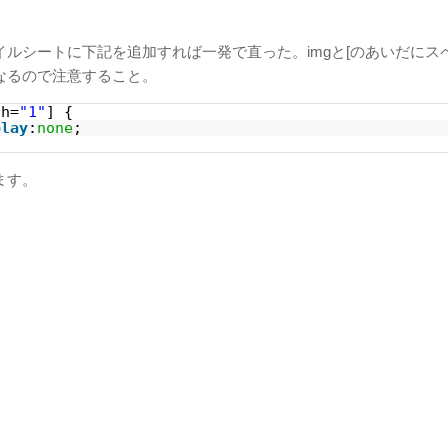
イルシートに下記を追加すれば一発で直った。imgと[のあいだにス
なるので注意すること。
th=
"1"
] {
play
:
none
;
ます。