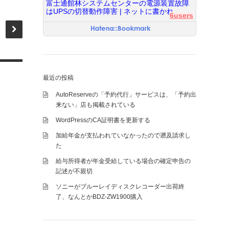
富士通館林システムセンターの電源装置故障
はUPSの切替動作障害 | ネットに書かれ...
6users
最近の投稿
AutoReserveの「予約代行」サービスは、「予約出
来ない」店も掲載されている
WordPressのCA証明書を更新する
加給年金が支払われていなかったので遡及請求し
た
給与所得者が年金受給している場合の確定申告の
記述が不親切
ソニーがブルーレイディスクレコーダー出荷終
了、なんとかBDZ-ZW1900購入