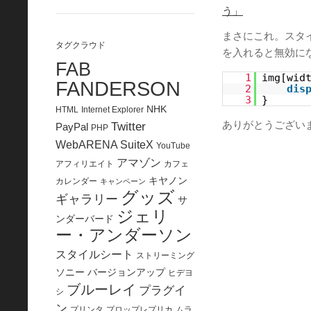
う」
まさにこれ。スタ
タグクラウド
を入れると無効に
FAB
1
img[wid
FANDERSON
2
dis
3
}
NHK
HTML
Internet Explorer
ありがとうござい
Twitter
PayPal
PHP
WebARENA SuiteX
YouTube
アマゾン
アフィリエイト
カフェ
キヤノン
カレンダー
キャンペーン
グッズ
ギャラリー
サ
ジェリ
ンダーバード
ー・アンダーソン
スタイルシート
ストリーミング
ソニー
バージョンアップ
ヒデヨ
ブルーレイ
プラグイ
シ
ン
プリンタ
プロップレプリカ
ムラ