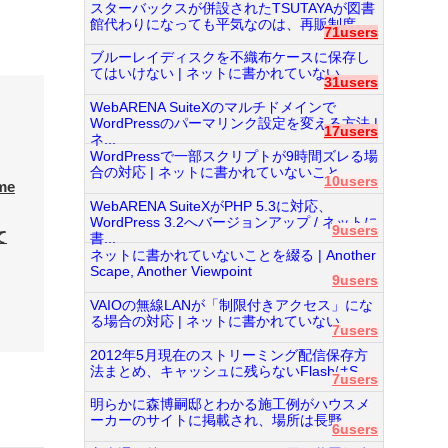
スターバックスが併設されたTSUTAYAが図書
館代わりになっても平気なのは、再販制度...
71users
ブルーレイディスクを不織布ケースに保存し
てはいけない | ネットに書かれていない...
31users
WebARENA SuiteXのマルチドメインで
WordPressのパーマリンク設定を変える方法 |
17users
ネ...
WordPressで一部スクリプトが9時間ズレる場
合の対応 | ネットに書かれていないこと...
10users
me
WebARENA SuiteXがPHP 5.3に対応、
WordPress 3.2へバージョンアップ / ネットに
9users
て
書...
ネットに書かれていないことを綴る | Another
Scape, Another Viewpoint
9users
VAIOの無線LANが「制限付きアクセス」にな
る場合の対応 | ネットに書かれていない...
7users
2012年5月現在のストリーミング配信保存方
法まとめ、キャッシュに残らないFlashはS...
7users
明らかに森博嗣邸とわかる施工例がハウスメ
ーカーのサイトに掲載され、場所は長野...
6users