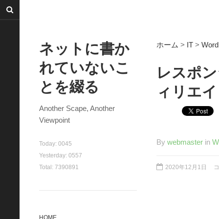
ネットに書か
ホーム
>
IT
>
Word
れていないこ
レスポン
とを綴る
ィリエイ
Another Scape, Another
Viewpoint
By
webmaster
in
W
Today:
0045
Yesterday:
0557
Total:
7390891
2020年12月1日
HOME