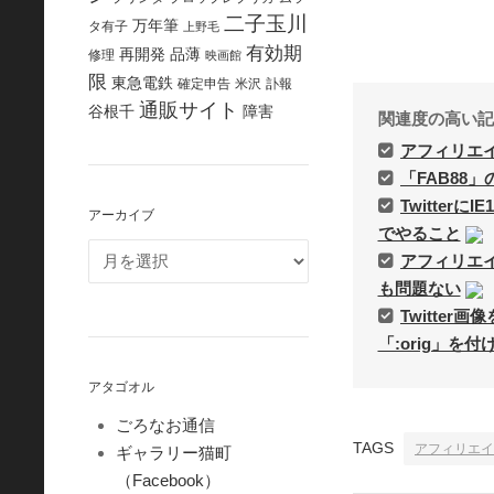
二子玉川
万年筆
タ有子
上野毛
有効期
再開発
品薄
修理
映画館
限
東急電鉄
確定申告
米沢
訃報
通販サイト
谷根千
障害
関連度の高い記
アフィリエ
「FAB88
Twitter
アーカイブ
でやること
アフィリエ
も問題ない
Twitte
「:orig」を
アタゴオル
ごろなお通信
TAGS
アフィリエイ
ギャラリー猫町
（Facebook）