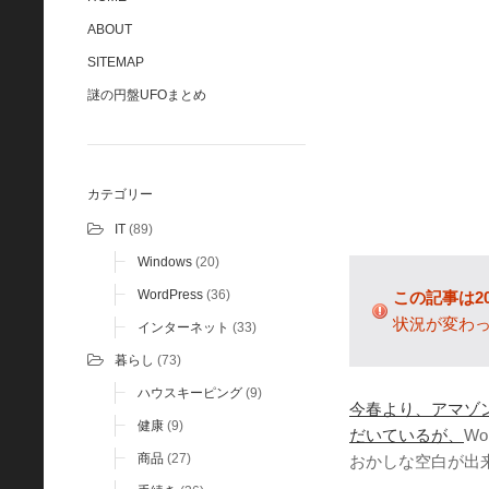
ABOUT
SITEMAP
謎の円盤UFOまとめ
カテゴリー
IT
(89)
Windows
(20)
WordPress
(36)
この記事は2
状況が変わ
インターネット
(33)
暮らし
(73)
ハウスキーピング
(9)
今春より、アマゾ
健康
(9)
だいているが、
W
商品
(27)
おかしな空白が出