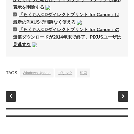
表示を削除する
「らくちんCDダイレクトプリント for Canon」は
最新のPIXUSで問題なく使える
「らくちんCDダイレクトプリント for Canon」の
アタゴオル
無償ダウンロードが2014年末で終了、PIXUSユーザは
見逃すな
ごろなお通信
ギャラリー猫町
（Facebook）
TAGS
Windows Update
プリンタ
印刷
謎の円盤UFO
FANDERSON
FANDERSON（Facebook
）
The Official Gerry
Anderson Website
UFO Series Home Page
UFO Series Home