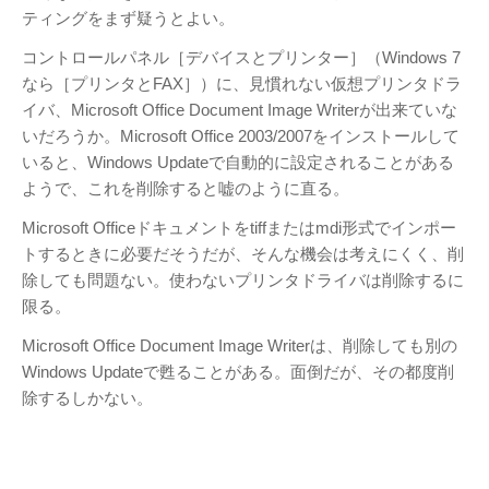
テレビ
(8)
ティングをまず疑うとよい。
写真
(6)
コントロールパネル［デバイスとプリンター］（Windows 7
旅行
(8)
なら［プリンタとFAX］）に、見慣れない仮想プリンタドラ
イバ、Microsoft Office Document Image Writerが出来ていな
謎の円盤UFO
(94)
いだろうか。Microsoft Office 2003/2007をインストールして
関心
(87)
いると、Windows Updateで自動的に設定されることがある
グルメ
(14)
ようで、これを削除すると嘘のように直る。
マーケティング
(29)
Microsoft Officeドキュメントをtiffまたはmdi形式でインポー
文房具
(11)
トするときに必要だそうだが、そんな機会は考えにくく、削
社会
(8)
除しても問題ない。使わないプリンタドライバは削除するに
限る。
街歩き
(34)
Microsoft Office Document Image Writerは、削除しても別の
タグクラウド
Windows Updateで甦ることがある。面倒だが、その都度削
FAB
除するしかない。
FANDERSON
NHK
HTML
Internet Explorer