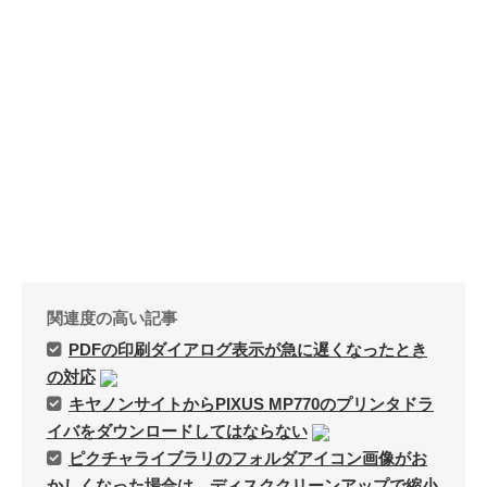
Twitter
PayPal
PHP
WebARENA SuiteX
YouTube
アマゾン
アフィリエイト
カフェ
キヤノン
カレンダー
キャンペーン
グッズ
ギャラリー
サ
ジェリ
ンダーバード
ー・アンダーソン
スタイルシート
ストリーミン
ソニー
バージョンアップ
グ
ヒ
ブルーレイ
プラグ
デヨシ
イン
プリンタ
プロップレプリカ
二子
万年筆
関連度の高い記事
ムラタ有子
上野毛
玉川
再開発
品薄
修理
映画館
PDFの印刷ダイアログ表示が急に遅くなったとき
有効期限
東急電鉄
確定申告
米
の対応
通販サイト
谷根千
障
沢
訃報
キヤノンサイトからPIXUS MP770のプリンタドラ
害
イバをダウンロードしてはならない
ピクチャライブラリのフォルダアイコン画像がお
かしくなった場合は、ディスククリーンアップで縮小
アーカイブ