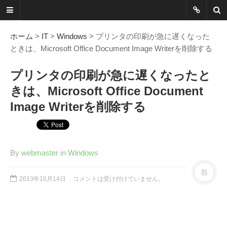
ネットに書か
れていないこ
ホーム
>
IT
>
Windows
> プリンタの印刷が急に遅くなった
ときは、Microsoft Office Document Image Writerを削除する
とを綴る
プリンタの印刷が急に遅くなったと
Another Scape, Another
きは、Microsoft Office Document
Viewpoint
Image Writerを削除する
Today:
0273
Yesterday:
0797
Total:
7389400
By
webmaster
in
Windows
HOME
2013年10月14日
コメントは受け付けていません。
ABOUT
SITEMAP
謎の円盤UFOまとめ