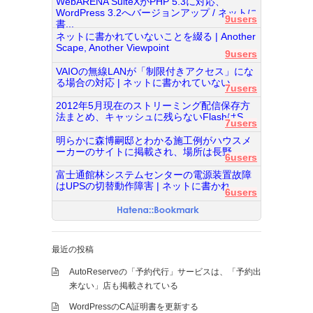
WebARENA SuiteXがPHP 5.3に対応、
WordPress 3.2へバージョンアップ / ネットに
9users
書...
ネットに書かれていないことを綴る | Another
Scape, Another Viewpoint
9users
VAIOの無線LANが「制限付きアクセス」にな
る場合の対応 | ネットに書かれていない...
7users
2012年5月現在のストリーミング配信保存方
法まとめ、キャッシュに残らないFlashはS...
7users
明らかに森博嗣邸とわかる施工例がハウスメ
ーカーのサイトに掲載され、場所は長野...
6users
富士通館林システムセンターの電源装置故障
はUPSの切替動作障害 | ネットに書かれ...
6users
最近の投稿
AutoReserveの「予約代行」サービスは、「予約出
来ない」店も掲載されている
WordPressのCA証明書を更新する