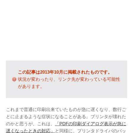
カテゴリー
IT
(89)
Windows
(20)
WordPress
(36)
インターネット
(33)
暮らし
(73)
ハウスキーピング
(9)
この記事は2013年10月に掲載されたものです。
健康
(9)
状況が変わったり、リンク先が変わっている可能性
商品
(27)
があります。
手続き
(36)
趣味
(140)
これまで普通に印刷出来ていたものが急に遅くなり、数行ご
げっ歯類
(6)
とに止まるような症状になることがある。プリンタが壊れた
アタゴオル
(15)
のかと思うが、これは、
「PDFの印刷ダイアログ表示が急に
コミックス
(6)
遅くなったときの対応」
と同様に、プリンタドライバのバッ