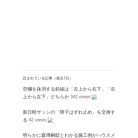
Page（Facebook）
S.H.A.D.O. Research
Labs
THE ART OF
UFO（Facebook）
Anderson Japanese
Information
特撮 プロップス 倉庫
ペンギン貿易
読まれている記事（過去7日）
ムラタ有子
空欄を抹消する斜線は「左上から右下」「右
GALLERY SIDE
上から左下」どちらか
342 views
2（Facebook）
新日軽サッシの「障子はずれ止め」を交換す
る
42 views
明らかに森博嗣邸とわかる施工例がハウスメ