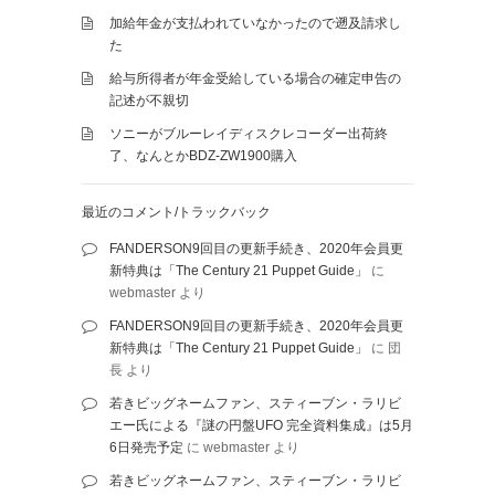
加給年金が支払われていなかったので遡及請求し
た
給与所得者が年金受給している場合の確定申告の
記述が不親切
ソニーがブルーレイディスクレコーダー出荷終
了、なんとかBDZ-ZW1900購入
最近のコメント/トラックバック
FANDERSON9回目の更新手続き、2020年会員更
新特典は「The Century 21 Puppet Guide」
に
webmaster
より
FANDERSON9回目の更新手続き、2020年会員更
新特典は「The Century 21 Puppet Guide」
に
団
長
より
若きビッグネームファン、スティーブン・ラリビ
エー氏による『謎の円盤UFO 完全資料集成』は5月
6日発売予定
に
webmaster
より
若きビッグネームファン、スティーブン・ラリビ