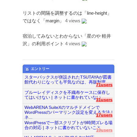
リストの間隔を調整するのは「line-height」
ではなく「margin」
4 views
宿泊してみないとわからない「星のや 軽井
沢」の利用ポイント
4 views
エントリー
スターバックスが併設されたTSUTAYAが図書
館代わりになっても平気なのは、再販制度...
71users
ブルーレイディスクを不織布ケースに保存し
てはいけない | ネットに書かれていない...
31users
WebARENA SuiteXのマルチドメインで
WordPressのパーマリンク設定を変える方法 |
17users
ネ...
WordPressで一部スクリプトが9時間ズレる場
合の対応 | ネットに書かれていないこと...
10users