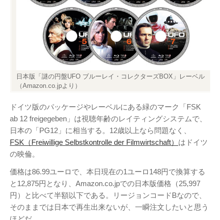
アタゴオル
ごろなお通信
日本版「謎の円盤UFO ブルーレイ・コレクターズBOX」レーベル
（Amazon.co.jpより）
ギャラリー猫町
（Facebook）
ドイツ版のパッケージやレーベルにある緑のマーク「FSK
ab 12 freigegeben」は視聴年齢のレイティングシステムで、
謎の円盤UFO
日本の「PG12」に相当する。12歳以上なら問題なく、
FANDERSON
FSK（Freiwillige Selbstkontrolle der Filmwirtschaft）
はドイツ
の映倫。
FANDERSON（Facebook
）
価格は86.99ユーロで、本日現在の1ユーロ148円で換算する
The Official Gerry
と12,875円となり、Amazon.co.jpでの日本版価格（25,997
Anderson Website
円）と比べて半額以下である。リージョンコードBなので、
UFO Series Home Page
そのままでは日本で再生出来ないが、一瞬注文したいと思う
UFO Series Home
ほどだ。