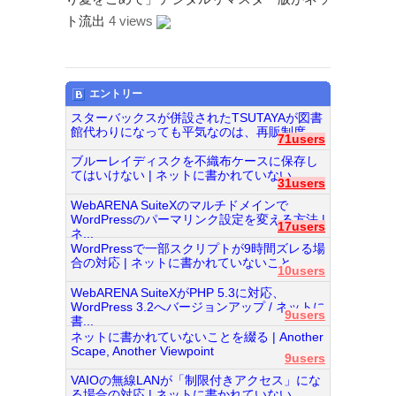
ト流出
4 views
エントリー
スターバックスが併設されたTSUTAYAが図書
館代わりになっても平気なのは、再販制度...
71users
ブルーレイディスクを不織布ケースに保存し
てはいけない | ネットに書かれていない...
31users
WebARENA SuiteXのマルチドメインで
WordPressのパーマリンク設定を変える方法 |
17users
ネ...
WordPressで一部スクリプトが9時間ズレる場
合の対応 | ネットに書かれていないこと...
10users
WebARENA SuiteXがPHP 5.3に対応、
WordPress 3.2へバージョンアップ / ネットに
9users
書...
ネットに書かれていないことを綴る | Another
Scape, Another Viewpoint
9users
VAIOの無線LANが「制限付きアクセス」にな
る場合の対応 | ネットに書かれていない...