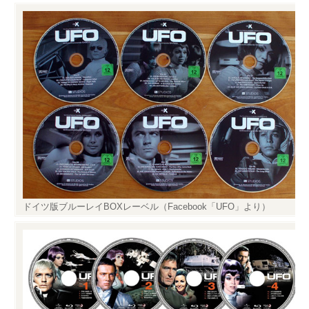
Twitter
PayPal
PHP
WebARENA SuiteX
YouTube
アマゾン
アフィリエイト
カフェ
キヤノン
カレンダー
キャンペーン
グッズ
ギャラリー
サ
ジェリ
ンダーバード
ー・アンダーソン
スタイルシート
ストリーミン
ソニー
バージョンアップ
グ
ヒ
ブルーレイ
プラグ
デヨシ
イン
プリンタ
プロップレプリカ
二子
万年筆
ムラタ有子
上野毛
ドイツ版ブルーレイBOXレーベル（Facebook「UFO」より）
玉川
再開発
品薄
修理
映画館
有効期限
東急電鉄
確定申告
米
通販サイト
谷根千
障
沢
訃報
害
アーカイブ