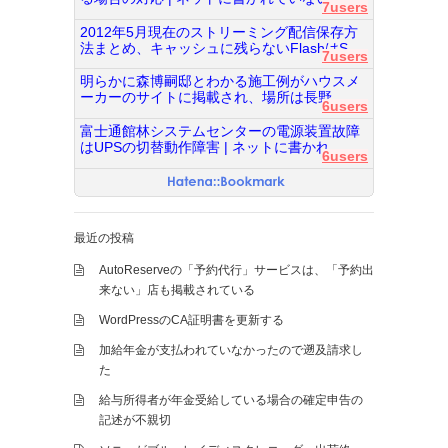
7users
2012年5月現在のストリーミング配信保存方
法まとめ、キャッシュに残らないFlashはS...
7users
明らかに森博嗣邸とわかる施工例がハウスメ
ーカーのサイトに掲載され、場所は長野...
6users
富士通館林システムセンターの電源装置故障
はUPSの切替動作障害 | ネットに書かれ...
6users
最近の投稿
AutoReserveの「予約代行」サービスは、「予約出
来ない」店も掲載されている
WordPressのCA証明書を更新する
加給年金が支払われていなかったので遡及請求し
た
給与所得者が年金受給している場合の確定申告の
記述が不親切