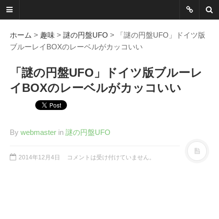
ネットに書か
れていないこ
ホーム
>
趣味
>
謎の円盤UFO
> 「謎の円盤UFO」ドイツ版
ブルーレイBOXのレーベルがカッコいい
とを綴る
「謎の円盤UFO」ドイツ版ブルーレ
Another Scape, Another
イBOXのレーベルがカッコいい
Viewpoint
Today:
0671
Yesterday:
0973
By
webmaster
in
謎の円盤UFO
Total:
7389001
2014年12月4日
コメントは受け付けていません。
HOME
ABOUT
SITEMAP
謎の円盤UFOまとめ