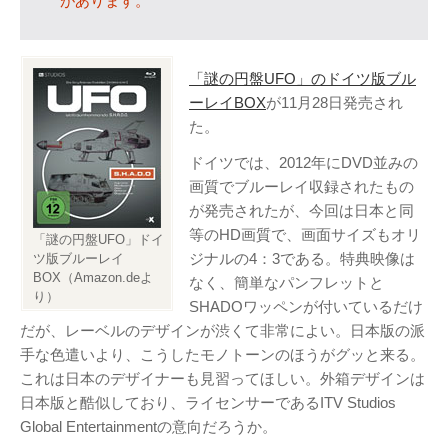
があります。
テレビ
(8)
写真
(6)
旅行
(8)
「謎の円盤UFO」のドイツ版ブル
ーレイBOX
が11月28日発売され
謎の円盤UFO
(94)
た。
関心
(87)
ドイツでは、2012年にDVD並みの
グルメ
(14)
画質でブルーレイ収録されたもの
マーケティング
(29)
が発売されたが、今回は日本と同
文房具
(11)
等のHD画質で、画面サイズもオリ
「謎の円盤UFO」ドイ
社会
(8)
ジナルの4：3である。特典映像は
ツ版ブルーレイ
BOX（Amazon.deよ
なく、簡単なパンフレットと
街歩き
(34)
り）
SHADOワッペンが付いているだけ
だが、レーベルのデザインが渋くて非常によい。日本版の派
タグクラウド
手な色遣いより、こうしたモノトーンのほうがグッと来る。
FAB
これは日本のデザイナーも見習ってほしい。外箱デザインは
FANDERSON
日本版と酷似しており、ライセンサーであるITV Studios
Global Entertainmentの意向だろうか。
NHK
HTML
Internet Explorer