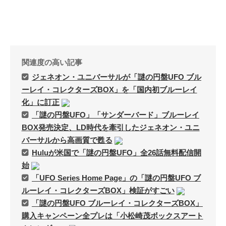
関連度の高い記事
ジェネオン・ユニバーサルが「謎の円盤UFO ブル
ーレイ・コレクターズBOX」を「国内初ブルーレイ
化」に訂正
「謎の円盤UFO」「サンダーバード」ブルーレイ
BOX発売決定、LD時代を牽引したジェネオン・ユニ
バーサルから高画質で甦る
Huluが米国で「謎の円盤UFO」全26話無料配信開
始
「UFO Series Home Page」の「謎の円盤UFO ブ
ルーレイ・コレクターズBOX」検証がすごい
「謎の円盤UFO ブルーレイ・コレクターズBOX」
購入キャンペーン全プレは「小松崎茂ボックスアート