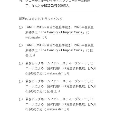
ソニーがブルーレイディスクレコーダー出荷終
了、なんとかBDZ-ZW1900購入
最近のコメント/トラックバック
FANDERSON9回目の更新手続き、2020年会員更
新特典は「The Century 21 Puppet Guide」
に
webmaster
より
FANDERSON9回目の更新手続き、2020年会員更
新特典は「The Century 21 Puppet Guide」
に
団
長
より
若きビッグネームファン、スティーブン・ラリビ
エー氏による『謎の円盤UFO 完全資料集成』は5月
6日発売予定
に
webmaster
より
若きビッグネームファン、スティーブン・ラリビ
エー氏による『謎の円盤UFO 完全資料集成』は5月
6日発売予定
に
団長
より
若きビッグネームファン、スティーブン・ラリビ
エー氏による『謎の円盤UFO 完全資料集成』は5月
6日発売予定
に
webmaster
より