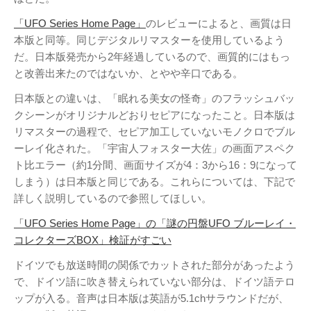
Page（Facebook）
「UFO Series Home Page」
のレビューによると、画質は日
S.H.A.D.O. Research
本版と同等。同じデジタルリマスターを使用しているよう
Labs
だ。日本版発売から2年経過しているので、画質的にはもっ
THE ART OF
と改善出来たのではないか、とやや辛口である。
UFO（Facebook）
Anderson Japanese
日本版との違いは、「眠れる美女の怪奇」のフラッシュバッ
クシーンがオリジナルどおりセピアになったこと。日本版は
Information
リマスターの過程で、セピア加工していないモノクロでブル
特撮 プロップス 倉庫
ーレイ化された。「宇宙人フォスター大佐」の画面アスペク
ペンギン貿易
ト比エラー（約1分間、画面サイズが4：3から16：9になって
しまう）は日本版と同じである。これらについては、下記で
ムラタ有子
詳しく説明しているので参照してほしい。
GALLERY SIDE
「UFO Series Home Page」の「謎の円盤UFO ブルーレイ・
2（Facebook）
コレクターズBOX」検証がすごい
ドイツでも放送時間の関係でカットされた部分があったよう
で、ドイツ語に吹き替えられていない部分は、ドイツ語テロ
ップが入る。音声は日本版は英語が5.1chサラウンドだが、