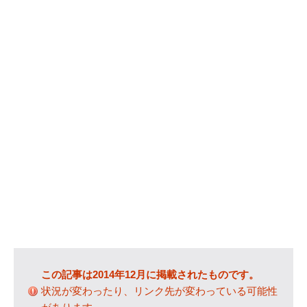
カテゴリー
IT
(89)
Windows
(20)
WordPress
(36)
インターネット
(33)
暮らし
(73)
ハウスキーピング
(9)
健康
(9)
商品
(27)
手続き
(36)
趣味
(140)
げっ歯類
(6)
この記事は2014年12月に掲載されたものです。
アタゴオル
(15)
状況が変わったり、リンク先が変わっている可能性
コミックス
(6)