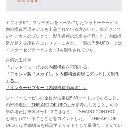
があります。
テレビ
(8)
写真
(6)
旅行
(8)
ヤフオク!に、プラモデルをベースにしたシャドーモービル
内部構造再現モデルを出品されている方がいた。紹介されて
謎の円盤UFO
(94)
いたご本人のブログで、製作過程の記事を拝見した。内部構
関心
(87)
造が見える改造をコンセプトにされ、「謎の円盤UFO」では
グルメ
(14)
インターセプターとスカイ1も製作されていた。
マーケティング
(29)
余暇の工作室
文房具
(11)
「シャドーモービルの内部構造を再現する」
社会
(8)
「アオシマ製『スカイ1』を内部構造再現モデルとして制作
する」
街歩き
(34)
「インターセプター（内部構造の再現）」
タグクラウド
シャドーモービルの全長が推定値5.63メートルであること、
FAB
内部構造は
「THE ART OF UFO」
が参考になること、司令
FANDERSON
車の場合は車体番号1～3ではなく、「SHADO CONTROL」
と書かれていることなどをコメントした。「THE ART OF
NHK
HTML
Internet Explorer
UFO」は内部構造を確認するサイトとして最適で、喜んでい