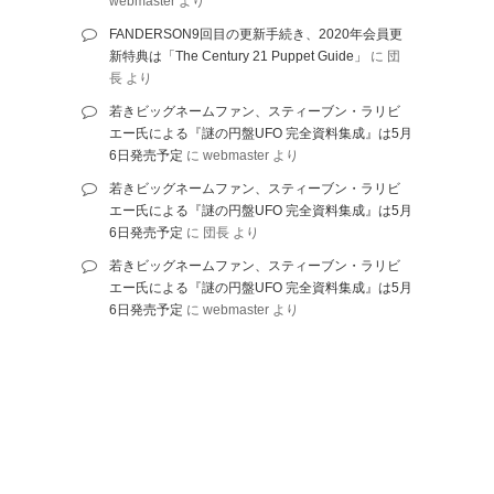
webmaster
より
FANDERSON9回目の更新手続き、2020年会員更
新特典は「The Century 21 Puppet Guide」
に
団
長
より
若きビッグネームファン、スティーブン・ラリビ
エー氏による『謎の円盤UFO 完全資料集成』は5月
6日発売予定
に
webmaster
より
若きビッグネームファン、スティーブン・ラリビ
エー氏による『謎の円盤UFO 完全資料集成』は5月
6日発売予定
に
団長
より
若きビッグネームファン、スティーブン・ラリビ
エー氏による『謎の円盤UFO 完全資料集成』は5月
6日発売予定
に
webmaster
より