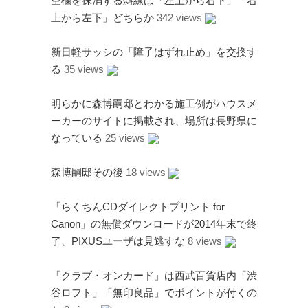
空欄を抹消する斜線は「左上から右下」「右
上から左下」どちらか
342 views
新日軽サッシの「障子はずれ止め」を交換す
る
35 views
明らかに森博嗣邸とわかる施工例がハウスメ
ーカーのサイトに掲載され、場所は長野県に
なっている
25 views
森博嗣邸その後
18 views
「らくちんCDダイレクトプリント for
Canon」の無償ダウンロードが2014年末で終
了、PIXUSユーザは見逃すな
8 views
「クラブ・オンカード」は西武百貨店内「渋
谷ロフト」「無印良品」でポイントが付くの