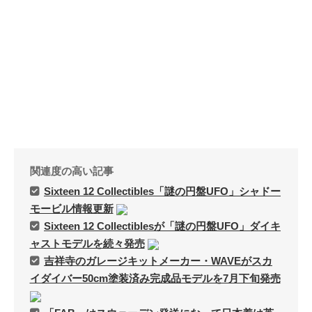
Page（Facebook）
S.H.A.D.O. Research
Labs
THE ART OF
UFO（Facebook）
Anderson Japanese
Information
特撮 プロップス 倉庫
ペンギン貿易
関連度の高い記事
ムラタ有子
Sixteen 12 Collectibles「謎の円盤UFO」シャドー
モービル情報更新
GALLERY SIDE
Sixteen 12 Collectiblesが「謎の円盤UFO」ダイキ
2（Facebook）
ャストモデルを続々発売
吉祥寺のガレージキットメーカー・WAVEがスカ
イダイバー50cm塗装済み完成品モデルを7月下旬発売