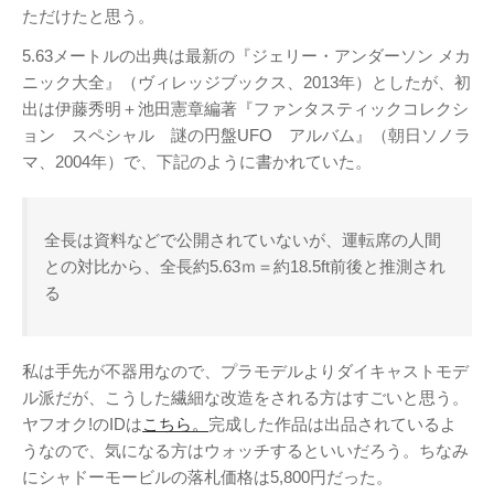
Twitter
PayPal
PHP
ただけたと思う。
WebARENA SuiteX
YouTube
5.63メートルの出典は最新の『ジェリー・アンダーソン メカ
アマゾン
アフィリエイト
カフェ
ニック大全』（ヴィレッジブックス、2013年）としたが、初
キヤノン
カレンダー
キャンペーン
出は伊藤秀明＋池田憲章編著『ファンタスティックコレクシ
グッズ
ギャラリー
サ
ョン スペシャル 謎の円盤UFO アルバム』（朝日ソノラ
ジェリ
ンダーバード
マ、2004年）で、下記のように書かれていた。
ー・アンダーソン
スタイルシート
ストリーミン
ソニー
バージョンアップ
グ
ヒ
全長は資料などで公開されていないが、運転席の人間
ブルーレイ
プラグ
デヨシ
との対比から、全長約5.63ｍ＝約18.5ft前後と推測され
イン
る
プリンタ
プロップレプリカ
二子
万年筆
ムラタ有子
上野毛
玉川
再開発
品薄
修理
映画館
私は手先が不器用なので、プラモデルよりダイキャストモデ
有効期限
東急電鉄
確定申告
米
ル派だが、こうした繊細な改造をされる方はすごいと思う。
通販サイト
谷根千
障
沢
訃報
ヤフオク!のIDは
こちら。
完成した作品は出品されているよ
害
うなので、気になる方はウォッチするといいだろう。ちなみ
にシャドーモービルの落札価格は5,800円だった。
アーカイブ