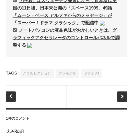
「FAB」はスウェーデン発送になって日本着は英
国の11日後、日本未公開の「スペース1999」49話
「ムーン・ベース アルファからのメッセージ」が
「スーパー！ドラマ クラシック」で配信中
ノートパソコンの液晶色味がおかしいときは、グ
ラフィックアクセラレータのコントロールパネルで調
整する
TAGS
クロスセクション
プラモデル
ヤフオク!
1件のコメント
大石弘明