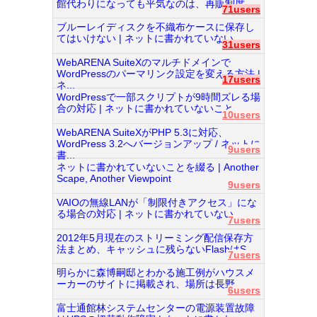
館代わりになっても平気なのは、再販制度...
71users
ブルーレイディスクを不織布ケースに保存し
てはいけない | ネットに書かれていない...
31users
WebARENA SuiteXのマルチドメインで
WordPressのパーマリンク設定を変える方法 |
17users
ネ...
WordPressで一部スクリプトが9時間ズレる場
合の対応 | ネットに書かれていないこと...
10users
WebARENA SuiteXがPHP 5.3に対応、
WordPress 3.2へバージョンアップ / ネットに
9users
書...
ネットに書かれていないことを綴る | Another
Scape, Another Viewpoint
9users
VAIOの無線LANが「制限付きアクセス」にな
る場合の対応 | ネットに書かれていない...
7users
2012年5月現在のストリーミング配信保存方
法まとめ、キャッシュに残らないFlashはS...
7users
明らかに森博嗣邸とわかる施工例がハウスメ
ーカーのサイトに掲載され、場所は長野...
6users
富士通館林システムセンターの電源装置故障