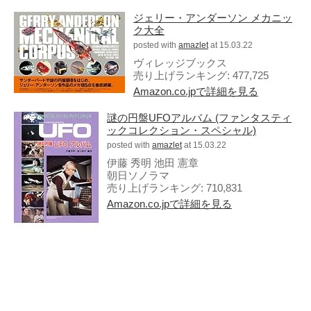
ジェリー・アンダーソン メカニッ
ク大全
posted with
amazlet
at 15.03.22
ヴィレッジブックス
売り上げランキング: 477,725
アタゴオル
Amazon.co.jpで詳細を見る
ごろなお通信
謎の円盤UFOアルバム (ファンタスティ
ギャラリー猫町
ックコレクション・スペシャル)
（Facebook）
posted with
amazlet
at 15.03.22
伊藤 秀明 池田 憲章
朝日ソノラマ
謎の円盤UFO
売り上げランキング: 710,831
FANDERSON
Amazon.co.jpで詳細を見る
FANDERSON（Facebook
）
The Official Gerry
Anderson Website
UFO Series Home Page
UFO Series Home