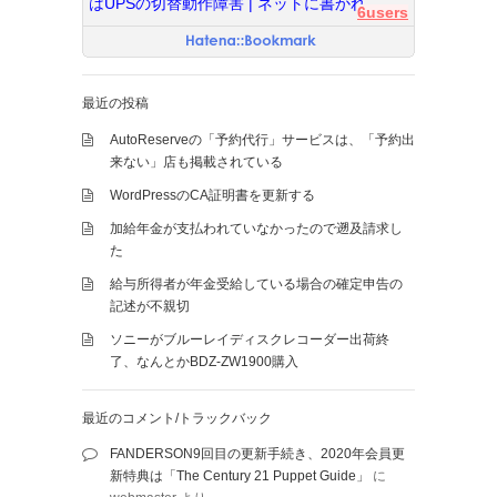
はUPSの切替動作障害 | ネットに書かれ...
6users
最近の投稿
AutoReserveの「予約代行」サービスは、「予約出
来ない」店も掲載されている
WordPressのCA証明書を更新する
加給年金が支払われていなかったので遡及請求し
た
給与所得者が年金受給している場合の確定申告の
記述が不親切
ソニーがブルーレイディスクレコーダー出荷終
了、なんとかBDZ-ZW1900購入
最近のコメント/トラックバック
FANDERSON9回目の更新手続き、2020年会員更
新特典は「The Century 21 Puppet Guide」
に