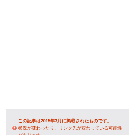
カテゴリー
IT
(89)
Windows
(20)
WordPress
(36)
インターネット
(33)
暮らし
(73)
ハウスキーピング
(9)
健康
(9)
商品
(27)
手続き
(36)
趣味
(140)
げっ歯類
(6)
この記事は2015年3月に掲載されたものです。
アタゴオル
(15)
状況が変わったり、リンク先が変わっている可能性
コミックス
(6)