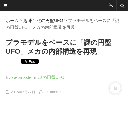
ネットに書か
れていないこ
ホーム
>
趣味
>
謎の円盤UFO
> プラモデルをベースに「謎
の円盤UFO」メカの内部構造を再現
とを綴る
プラモデルをベースに「謎の円盤
Another Scape, Another
UFO」メカの内部構造を再現
Viewpoint
Today:
0012
Yesterday:
1162
By
webmaster
in
謎の円盤UFO
Total:
7390301
2015年3月22日
2 Comments
HOME
ABOUT
SITEMAP
謎の円盤UFOまとめ