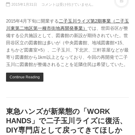
テレビ
(8)
2015年1月31日
コメントは受け付けていません。
写真
(6)
2015年4月下旬に開業する
二子玉川ライズ第2期事業（二子玉
旅行
(8)
川東第二地区第一種市街地再開発事業）
では、世田谷区が整
謎の円盤UFO
(94)
備する公共施設として、図書館の新設が期待されていた。世
関心
(87)
田谷区立の図書館は多いが（中央図書館、地域図書館×15、
グルメ
(14)
まちかど図書室×5）、二子玉川、下北沢、三軒茶屋などが最
寄り図書館から1km以上となっており、今回の再開発で二子
マーケティング
(29)
玉川に図書館が整備されることを近隣住民は希望していた。
文房具
(11)
社会
(8)
Continue Reading
街歩き
(34)
タグクラウド
FAB
東急ハンズが新業態の「WORK
FANDERSON
HANDS」で二子玉川ライズに復活、
DIY専門店として戻ってきてほしか
NHK
HTML
Internet Explorer