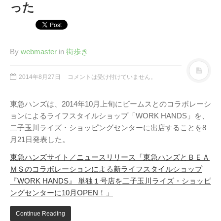
Twitter
PayPal
PHP
った
WebARENA SuiteX
YouTube
アマゾン
アフィリエイト
カフェ
キヤノン
カレンダー
キャンペーン
グッズ
By
webmaster
in
街歩き
ギャラリー
サ
ジェリ
ンダーバード
ー・アンダーソン
2014年8月27日
コメントは受け付けていません。
スタイルシート
ストリーミン
東急ハンズは、2014年10月上旬にビームスとのコラボレーシ
ソニー
バージョンアップ
グ
ヒ
ブルーレイ
ョンによるライフスタイルショップ「WORK HANDS」を、
プラグ
デヨシ
二子玉川ライズ・ショッピングセンターに出店することを8
イン
プリンタ
プロップレプリカ
月21日発表した。
二子
万年筆
ムラタ有子
上野毛
玉川
再開発
品薄
東急ハンズサイト／ニュースリリース「東急ハンズとＢＥＡ
修理
映画館
有効期限
ＭＳのコラボレーションによる新ライフスタイルショップ
東急電鉄
確定申告
米
通販サイト
『WORK HANDS』 単独１号店を二子玉川ライズ・ショッピ
谷根千
障
沢
訃報
ングセンターに10月OPEN！」
害
Continue Reading
アーカイブ