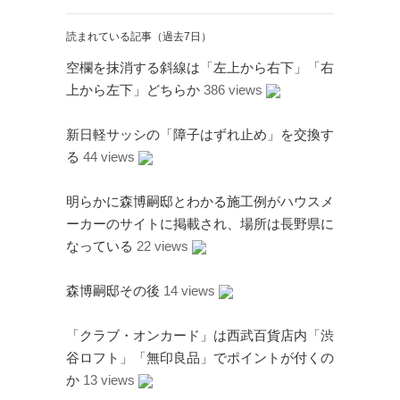
読まれている記事（過去7日）
空欄を抹消する斜線は「左上から右下」「右
上から左下」どちらか
386 views
新日軽サッシの「障子はずれ止め」を交換す
る
44 views
明らかに森博嗣邸とわかる施工例がハウスメ
ーカーのサイトに掲載され、場所は長野県に
なっている
22 views
森博嗣邸その後
14 views
「クラブ・オンカード」は西武百貨店内「渋
谷ロフト」「無印良品」でポイントが付くの
か
13 views