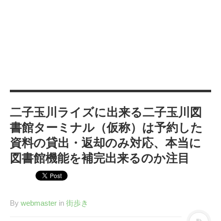
カテゴリー
IT
(89)
Windows
(20)
WordPress
(36)
インターネット
(33)
暮らし
(73)
ハウスキーピング
(9)
二子玉川ライズに出来る二子玉川図
健康
(9)
書館ターミナル（仮称）は予約した
商品
(27)
資料の貸出・返却のみ対応、本当に
手続き
(36)
図書館機能を補完出来るのか注目
趣味
(140)
げっ歯類
(6)
アタゴオル
(15)
By
webmaster
in
街歩き
コミックス
(6)