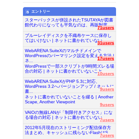
エントリー
スターバックスが併設されたTSUTAYAが図書
館代わりになっても平気なのは、再販制度...
71users
ブルーレイディスクを不織布ケースに保存し
てはいけない | ネットに書かれていない...
31users
WebARENA SuiteXのマルチドメインで
WordPressのパーマリンク設定を変える方法 |
17users
ネ...
WordPressで一部スクリプトが9時間ズレる場
合の対応 | ネットに書かれていないこと...
10users
WebARENA SuiteXがPHP 5.3に対応、
WordPress 3.2へバージョンアップ / ネットに
9users
書...
ネットに書かれていないことを綴る | Another
Scape, Another Viewpoint
9users
VAIOの無線LANが「制限付きアクセス」にな
る場合の対応 | ネットに書かれていない...
7users
2012年5月現在のストリーミング配信保存方
法まとめ、キャッシュに残らないFlashはS...
7users