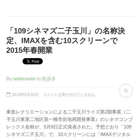
「109シネマズ二子玉川」の名称決
アタゴオル
定、IMAXを含む10スクリーンで
ごろなお通信
2015年春開業
ギャラリー猫町
（Facebook）
By
webmaster
in
街歩き
謎の円盤UFO
FANDERSON
2014年5月10日
コメントは受け付けていません。
FANDERSON（Facebook
）
東急レクリエーションによる二子玉川ライズ第2期事業（二
The Official Gerry
子玉川東第二地区第一種市街地再開発事業）のシネマコンプ
Anderson Website
レックス名称が、5月8日正式発表された。予想どおり「109
UFO Series Home Page
シネマズ二子玉川」で、10スクリーンには「IMAXデジタル
UFO Series Home