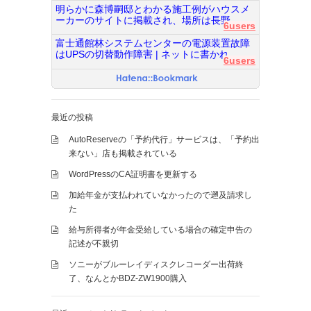
明らかに森博嗣邸とわかる施工例がハウスメ
ーカーのサイトに掲載され、場所は長野...
6users
富士通館林システムセンターの電源装置故障
はUPSの切替動作障害 | ネットに書かれ...
6users
最近の投稿
AutoReserveの「予約代行」サービスは、「予約出
来ない」店も掲載されている
WordPressのCA証明書を更新する
加給年金が支払われていなかったので遡及請求し
た
給与所得者が年金受給している場合の確定申告の
記述が不親切
ソニーがブルーレイディスクレコーダー出荷終
了、なんとかBDZ-ZW1900購入