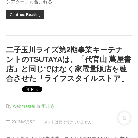
シアター」も含まれる。
Page（Facebook）
S.H.A.D.O. Research
Continue Reading
Labs
THE ART OF
UFO（Facebook）
Anderson Japanese
二子玉川ライズ第2期事業キーテナ
Information
ントのTSUTAYAは、「代官山 蔦屋書
特撮 プロップス 倉庫
ペンギン貿易
店」と同じではなく家電量販店を融
合させた「ライフスタイルストア」
ムラタ有子
GALLERY SIDE
2（Facebook）
By
webmaster
in
街歩き
2013年9月5日
コメントは受け付けていません。