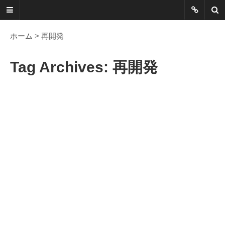
ネットに書か
れていないこ
ホーム
> 再開発
とを綴る
Tag Archives: 再開発
Another Scape, Another
Viewpoint
Today:
0653
Yesterday:
0973
Total:
7388983
HOME
ABOUT
SITEMAP
謎の円盤UFOまとめ