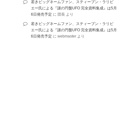
若きビッグネームファン、スティーブン・ラリビ
エー氏による『謎の円盤UFO 完全資料集成』は5月
6日発売予定
に
団長
より
若きビッグネームファン、スティーブン・ラリビ
エー氏による『謎の円盤UFO 完全資料集成』は5月
6日発売予定
に
webmaster
より
© 2010-2026 ネットに書かれていないことを綴る |
Proudly powered by
WordPress
.
| Theme: DW Minion by
DesignWall
. | Some icons by
famfamfam.com
.