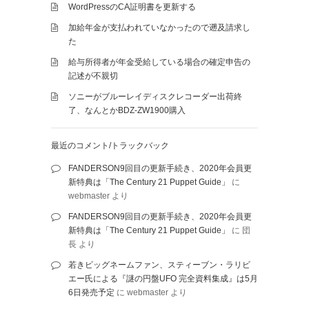
WordPressのCA証明書を更新する
加給年金が支払われていなかったので遡及請求し
た
給与所得者が年金受給している場合の確定申告の
記述が不親切
ソニーがブルーレイディスクレコーダー出荷終
了、なんとかBDZ-ZW1900購入
最近のコメント/トラックバック
FANDERSON9回目の更新手続き、2020年会員更
新特典は「The Century 21 Puppet Guide」
に
webmaster
より
FANDERSON9回目の更新手続き、2020年会員更
新特典は「The Century 21 Puppet Guide」
に
団
長
より
若きビッグネームファン、スティーブン・ラリビ
エー氏による『謎の円盤UFO 完全資料集成』は5月
6日発売予定
に
webmaster
より