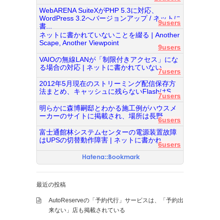
WebARENA SuiteXがPHP 5.3に対応、
WordPress 3.2へバージョンアップ / ネットに
9users
書...
ネットに書かれていないことを綴る | Another
Scape, Another Viewpoint
9users
VAIOの無線LANが「制限付きアクセス」にな
る場合の対応 | ネットに書かれていない...
7users
2012年5月現在のストリーミング配信保存方
法まとめ、キャッシュに残らないFlashはS...
7users
明らかに森博嗣邸とわかる施工例がハウスメ
ーカーのサイトに掲載され、場所は長野...
6users
富士通館林システムセンターの電源装置故障
はUPSの切替動作障害 | ネットに書かれ...
6users
最近の投稿
AutoReserveの「予約代行」サービスは、「予約出
来ない」店も掲載されている