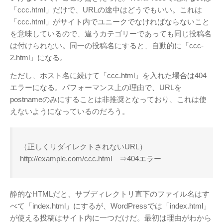
Page（Facebook）
「ccc.html」だけで、URLの途中はどうでもいい。これは
S.H.A.D.O. Research
「ccc.html」がサイト内でユニークでなければならないこと
Labs
を意味しているので、違うカテゴリーであっても同じ投稿名
は付けられない。同一の投稿名にすると、自動的に「ccc-
THE ART OF
2.html」になる。
UFO（Facebook）
Anderson Japanese
ただし、ホスト名に続けて「ccc.html」を入れた場合は404
Information
エラーになる。パフォーマンス上の理由で、URLを
特撮 プロップス 倉庫
postnameのみにすることは非推奨となっており、これは使
ペンギン貿易
えないようになっているのだろう。
ムラタ有子
（正しくリダイレクトされないURL）
GALLERY SIDE
http://example.com/ccc.html ⇒404エラー
2（Facebook）
静的なHTMLだと、サブディレクトリ直下のファイル名はす
べて「index.html」にするが、WordPressでは「index.html」
が使える投稿はサイト内に一つだけだ。最初は理由がわから