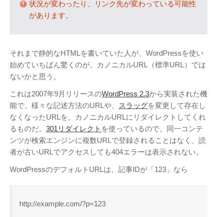
状況が変わったり、リンク先が変わっている可能性
テレビ
(8)
があります。
写真
(6)
旅行
(8)
謎の円盤UFO
(94)
それまで静的なHTMLを書いていた人が、WordPressを使い
始めていちばん驚くのが、カノニカルURL（標準URL）では
関心
(87)
ないかと思う。
グルメ
(14)
これは2007年9月リリースの
WordPress 2.3
から実装された機
マーケティング
(29)
能で、様々な記述方法のURLや、
スラッグ
を変更して存在し
文房具
(11)
なくなったURLを、カノニカルURLにリダイレクトしてくれ
社会
(8)
るものだ。
301リダイレクト
を使っているので、同一コンテ
街歩き
(34)
ンツが検索エンジンに複数URLで登録されることはなく、読
者が古いURLでアクセスしても404エラーは表示されない。
タグクラウド
WordPressのデフォルトURLは、記事IDが「123」なら
FAB
FANDERSON
http://example.com/?p=123
NHK
HTML
Internet Explorer