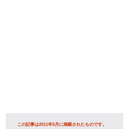
カテゴリー
IT
(89)
Windows
(20)
WordPress
(36)
インターネット
(33)
暮らし
(73)
ハウスキーピング
(9)
健康
(9)
商品
(27)
手続き
(36)
趣味
(140)
げっ歯類
(6)
アタゴオル
(15)
この記事は2011年5月に掲載されたものです。
コミックス
(6)