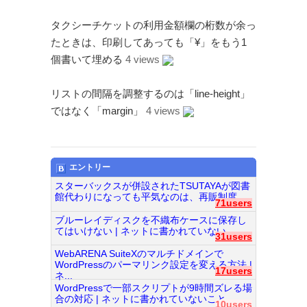
タクシーチケットの利用金額欄の桁数が余っ
たときは、印刷してあっても「¥」をもう1
個書いて埋める
4 views
リストの間隔を調整するのは「line-height」
ではなく「margin」
4 views
エントリー
スターバックスが併設されたTSUTAYAが図書
館代わりになっても平気なのは、再販制度...
71users
ブルーレイディスクを不織布ケースに保存し
てはいけない | ネットに書かれていない...
31users
WebARENA SuiteXのマルチドメインで
WordPressのパーマリンク設定を変える方法 |
17users
ネ...
WordPressで一部スクリプトが9時間ズレる場
合の対応 | ネットに書かれていないこと...
10users