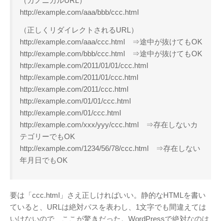
（カノニカルURL）
http://example.com/aaa/bbb/ccc.html
（正しくリダイレクトされるURL）
http://example.com/aaa/ccc.html ⇒途中が抜けてもOK
http://example.com/bbb/ccc.html ⇒途中が抜けてもOK
アタゴオル
http://example.com/2011/01/01/ccc.html
ごろなお通信
http://example.com/2011/01/ccc.html
ギャラリー猫町
http://example.com/2011/ccc.html
（Facebook）
http://example.com/01/01/ccc.html
http://example.com/01/ccc.html
http://example.com/xxx/yyy/ccc.html ⇒存在しないカ
謎の円盤UFO
テゴリーでもOK
FANDERSON
http://example.com/1234/56/78/ccc.html ⇒存在しない
FANDERSON（Facebook
年月日でもOK
）
The Official Gerry
Anderson Website
要は「ccc.html」さえ正しければいい。静的なHTMLを書い
UFO Series Home Page
ていると、URLは絶対パスを表わし、1文字でも間違えては
UFO Series Home
いけないので、ここが驚きだった。WordPressで絶対なのは