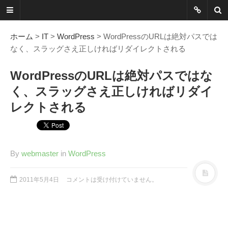
ネットに書か
れていないこ
ホーム
>
IT
>
WordPress
> WordPressのURLは絶対パスでは
なく、スラッグさえ正しければリダイレクトされる
とを綴る
WordPressのURLは絶対パスではな
Another Scape, Another
く、スラッグさえ正しければリダイ
Viewpoint
レクトされる
Today:
0092
Yesterday:
1162
Total:
7390381
By
webmaster
in
WordPress
HOME
2011年5月4日
コメントは受け付けていません。
ABOUT
SITEMAP
謎の円盤UFOまとめ