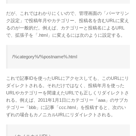
Twitter
PayPal
PHP
WebARENA SuiteX
YouTube
だが、これではわかりにくいので、管理画面の「パーマリン
アマゾン
アフィリエイト
カフェ
ク設定」で投稿年月やカテゴリー、投稿名を含むURLに変え
キヤノン
カレンダー
キャンペーン
るのが一般的だ。例えば、カテゴリーと投稿名によるURL
グッズ
ギャラリー
サ
で、拡張子を「.html」に変えるには次のように設定する。
ジェリ
ンダーバード
ー・アンダーソン
スタイルシート
/%category%/%postname%.html
ストリーミン
ソニー
バージョンアップ
グ
ヒ
ブルーレイ
プラグ
デヨシ
これで記事IDを使ったURLにアクセスしても、このURLにリ
イン
プリンタ
プロップレプリカ
ダイレクトされる。それだけではなく、投稿年月を使った
二子
万年筆
ムラタ有子
上野毛
URLやカテゴリーを間違えたURLでも正しくリダイレクトさ
玉川
再開発
品薄
修理
映画館
れる。例えば、2011年1月1日にカテゴリー「aaa」のサブカ
有効期限
東急電鉄
確定申告
米
テゴリー「bbb」に記事「ccc.html」を投稿すると、次のい
通販サイト
谷根千
障
沢
訃報
ずれの場合もカノニカルURLにリダイレクトされる。
害
アーカイブ