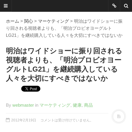
ネットに書か
れていないこ
ホーム
>
関心
>
マーケティング
> 明治はワイドショーに振
り回される視聴者よりも、「明治プロビオヨーグルト
とを綴る
LG21」を継続購入している人々を大切にすべきではないか
Another Scape, Another
明治はワイドショーに振り回される
Viewpoint
視聴者よりも、「明治プロビオヨー
グルトLG21」を継続購入している
Today:
0554
Yesterday:
1162
人々を大切にすべきではないか
Total:
7390843
HOME
By
webmaster
in
マーケティング
,
健康
,
商品
ABOUT
SITEMAP
2012年2月19日
コメントは受け付けていません。
謎の円盤UFOまとめ