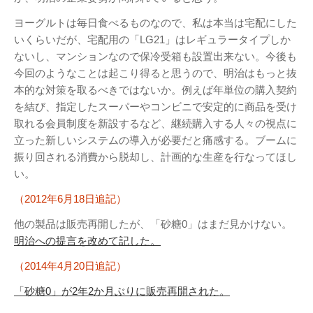
Page（Facebook）
ヨーグルトは毎日食べるものなので、私は本当は宅配にした
S.H.A.D.O. Research
いくらいだが、宅配用の「LG21」はレギュラータイプしか
Labs
ないし、マンションなので保冷受箱も設置出来ない。今後も
THE ART OF
今回のようなことは起こり得ると思うので、明治はもっと抜
UFO（Facebook）
本的な対策を取るべきではないか。例えば年単位の購入契約
Anderson Japanese
を結び、指定したスーパーやコンビニで安定的に商品を受け
Information
取れる会員制度を新設するなど、継続購入する人々の視点に
特撮 プロップス 倉庫
立った新しいシステムの導入が必要だと痛感する。ブームに
ペンギン貿易
振り回される消費から脱却し、計画的な生産を行なってほし
い。
ムラタ有子
（2012年6月18日追記）
GALLERY SIDE
他の製品は販売再開したが、「砂糖0」はまだ見かけない。
2（Facebook）
明治への提言を改めて記した。
（2014年4月20日追記）
「砂糖0」が2年2か月ぶりに販売再開された。