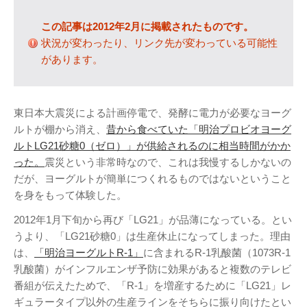
テレビ
(8)
この記事は2012年2月に掲載されたものです。
写真
(6)
状況が変わったり、リンク先が変わっている可能性
旅行
(8)
があります。
謎の円盤UFO
(94)
関心
(87)
グルメ
(14)
東日本大震災による計画停電で、発酵に電力が必要なヨーグ
ルトが棚から消え、
昔から食べていた「明治プロビオヨーグ
マーケティング
(29)
ルトLG21砂糖0（ゼロ）」が供給されるのに相当時間がかか
文房具
(11)
った。
震災という非常時なので、これは我慢するしかないの
社会
(8)
だが、ヨーグルトが簡単につくれるものではないということ
街歩き
(34)
を身をもって体験した。
2012年1月下旬から再び「LG21」が品薄になっている。とい
タグクラウド
うより、「LG21砂糖0」は生産休止になってしまった。理由
FAB
は、
「明治ヨーグルトR-1」
に含まれるR-1乳酸菌（1073R-1
FANDERSON
乳酸菌）がインフルエンザ予防に効果があると複数のテレビ
番組が伝えたためで、「R-1」を増産するために「LG21」レ
NHK
HTML
Internet Explorer
ギュラータイプ以外の生産ラインをそちらに振り向けたとい