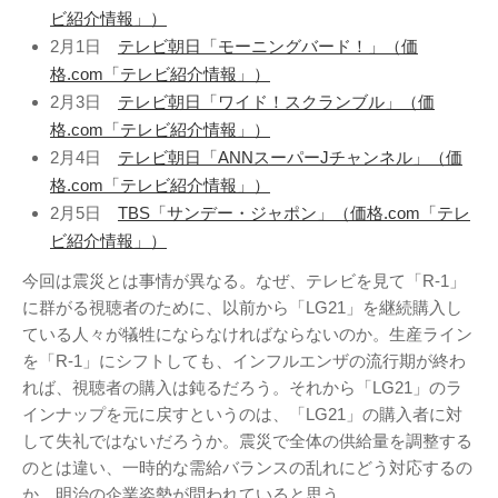
ビ紹介情報」）
2月1日
テレビ朝日「モーニングバード！」（価
格.com「テレビ紹介情報」）
2月3日
テレビ朝日「ワイド！スクランブル」（価
格.com「テレビ紹介情報」）
アタゴオル
2月4日
テレビ朝日「ANNスーパーJチャンネル」（価
ごろなお通信
格.com「テレビ紹介情報」）
ギャラリー猫町
2月5日
TBS「サンデー・ジャポン」（価格.com「テレ
（Facebook）
ビ紹介情報」）
今回は震災とは事情が異なる。なぜ、テレビを見て「R-1」
謎の円盤UFO
に群がる視聴者のために、以前から「LG21」を継続購入し
FANDERSON
ている人々が犠牲にならなければならないのか。生産ライン
FANDERSON（Facebook
を「R-1」にシフトしても、インフルエンザの流行期が終わ
）
れば、視聴者の購入は鈍るだろう。それから「LG21」のラ
The Official Gerry
インナップを元に戻すというのは、「LG21」の購入者に対
Anderson Website
して失礼ではないだろうか。震災で全体の供給量を調整する
UFO Series Home Page
のとは違い、一時的な需給バランスの乱れにどう対応するの
UFO Series Home
か、明治の企業姿勢が問われていると思う。