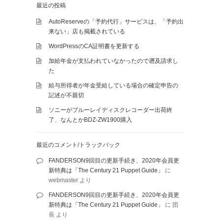
最近の投稿
AutoReserveの「予約代行」サービスは、「予約出
来ない」店も掲載されている
WordPressのCA証明書を更新する
加給年金が支払われていなかったので遡及請求し
た
給与所得者が年金受給している場合の確定申告の
記述が不親切
ソニーがブルーレイディスクレコーダー出荷終
了、なんとかBDZ-ZW1900購入
最近のコメント/トラックバック
FANDERSON9回目の更新手続き、2020年会員更
新特典は「The Century 21 Puppet Guide」
に
webmaster
より
FANDERSON9回目の更新手続き、2020年会員更
新特典は「The Century 21 Puppet Guide」
に
団
長
より