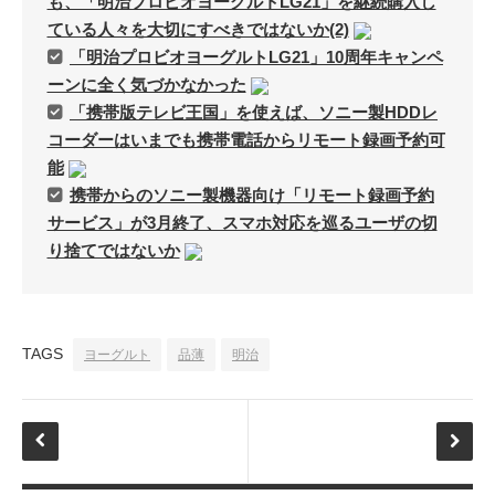
も、「明治プロビオヨーグルトLG21」を継続購入し
ている人々を大切にすべきではないか(2)
「明治プロビオヨーグルトLG21」10周年キャンペ
ーンに全く気づかなかった
「携帯版テレビ王国」を使えば、ソニー製HDDレ
コーダーはいまでも携帯電話からリモート録画予約可
能
携帯からのソニー製機器向け「リモート録画予約
サービス」が3月終了、スマホ対応を巡るユーザの切
り捨てではないか
TAGS
ヨーグルト
品薄
明治