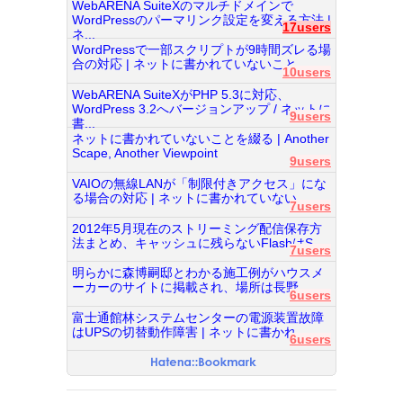
WebARENA SuiteXのマルチドメインで
WordPressのパーマリンク設定を変える方法 |
17users
ネ...
WordPressで一部スクリプトが9時間ズレる場
合の対応 | ネットに書かれていないこと...
10users
WebARENA SuiteXがPHP 5.3に対応、
WordPress 3.2へバージョンアップ / ネットに
9users
書...
ネットに書かれていないことを綴る | Another
Scape, Another Viewpoint
9users
VAIOの無線LANが「制限付きアクセス」にな
る場合の対応 | ネットに書かれていない...
7users
2012年5月現在のストリーミング配信保存方
法まとめ、キャッシュに残らないFlashはS...
7users
明らかに森博嗣邸とわかる施工例がハウスメ
ーカーのサイトに掲載され、場所は長野...
6users
富士通館林システムセンターの電源装置故障
はUPSの切替動作障害 | ネットに書かれ...
6users