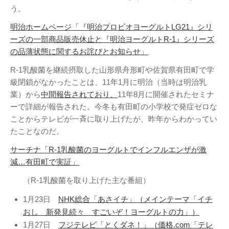
Twitter
PayPal
PHP
う。
WebARENA SuiteX
YouTube
明治ホームページ「『明治プロビオヨーグルトLG21』シリ
アマゾン
アフィリエイト
カフェ
ーズの一部商品販売休止と『明治ヨーグルトR-1』シリーズ
キヤノン
カレンダー
キャンペーン
グッズ
の品薄状態に関するお詫びとお知らせ」
ギャラリー
サ
ジェリ
ンダーバード
R-1乳酸菌を継続摂取した山形県舟形町や佐賀県有田町で学
ー・アンダーソン
級閉鎖がなかったことは、11年1月に明治（当時は明治乳
業）から
中間報告されており、
11年8月に開催されたセミナ
スタイルシート
ストリーミン
ーで詳細が報告された。今冬も有田町の小学校で発症ゼロな
ソニー
バージョンアップ
グ
ヒ
ことからテレビが一斉に取り上げたが、昨年からわかってい
ブルーレイ
プラグ
デヨシ
たことなのだ。
イン
プリンタ
プロップレプリカ
二子
万年筆
サーチナ「R-1乳酸菌のヨーグルトでインフルエンザが激
ムラタ有子
上野毛
玉川
減…有田町で実証」
再開発
品薄
修理
映画館
有効期限
東急電鉄
確定申告
米
（R-1乳酸菌を取り上げた主な番組）
通販サイト
谷根千
障
沢
訃報
1月23日
NHK総合「あさイチ」（メインテーマ「イチ
害
おし 新発見続々 すごいぞ！ヨーグルトの力」）
1月27日
フジテレビ「とくダネ！」（価格.com「テレ
アーカイブ