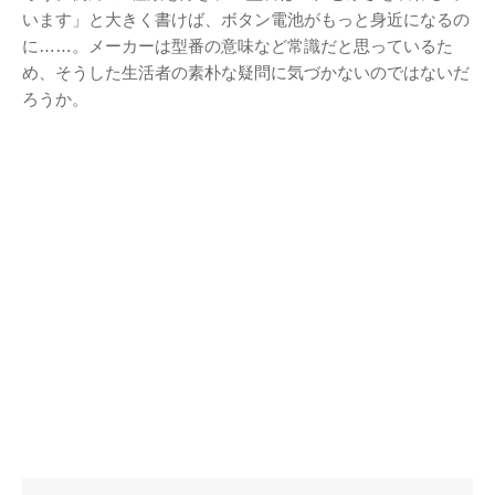
います」と大きく書けば、ボタン電池がもっと身近になるの
に……。メーカーは型番の意味など常識だと思っているた
め、そうした生活者の素朴な疑問に気づかないのではないだ
ろうか。
アタゴオル
ごろなお通信
ギャラリー猫町
（Facebook）
謎の円盤UFO
FANDERSON
FANDERSON（Facebook
）
The Official Gerry
Anderson Website
UFO Series Home Page
UFO Series Home