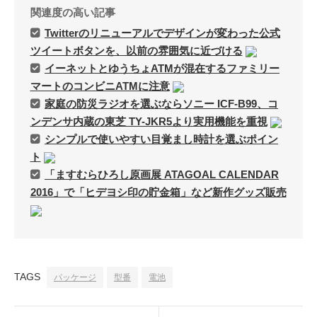
Page（Facebook）
関連度の高い記事
S.H.A.D.O. Research
Twitterのリニューアルでデザインが変わった公式
Labs
ツイートボタンを、以前の雰囲気に近づける
THE ART OF
イーネットとゆうちょATMが混在するファミリー
UFO（Facebook）
マートのコンビニATMに注意
Anderson Japanese
家庭の防災ラジオを選ぶならソニー ICF-B99、コ
Information
ンデンサ内蔵の東芝 TY-JKR5より実用機能を重視
特撮 プロップス 倉庫
シンプルで使いやすい目覚まし時計を選ぶポイン
ペンギン貿易
ト
「ますむらひろし原画展 ATAGOAL CALENDAR
ムラタ有子
2016」で「ヒデヨシ印の貯金箱」など新作グッズ販売
GALLERY SIDE
2（Facebook）
TAGS
パッケージ
型番
電池