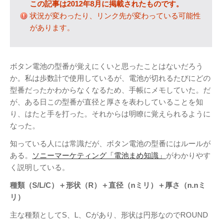
この記事は2012年8月に掲載されたものです。
テレビ
(8)
状況が変わったり、リンク先が変わっている可能性
写真
(6)
があります。
旅行
(8)
謎の円盤UFO
(94)
ボタン電池の型番が覚えにくいと思ったことはないだろう
関心
(87)
か。私は歩数計で使用しているが、電池が切れるたびにどの
グルメ
(14)
型番だったかわからなくなるため、手帳にメモしていた。だ
マーケティング
(29)
が、ある日この型番が直径と厚さを表わしていることを知
文房具
(11)
り、はたと手を打った。それからは明瞭に覚えられるように
なった。
社会
(8)
街歩き
(34)
知っている人には常識だが、ボタン電池の型番にはルールが
ある。
ソニーマーケティング「電池まめ知識」
がわかりやす
タグクラウド
く説明している。
FAB
種類（S/L/C）＋形状（R）＋直径（nミリ）＋厚さ（n.nミ
FANDERSON
リ）
NHK
HTML
Internet Explorer
主な種類としてS、L、Cがあり、形状は円形なのでROUND