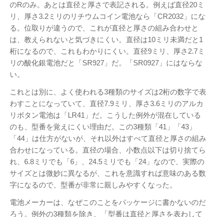
Twitter
PayPal
PHP
のRのみ。あとは直径と厚さで表記される。例えば直径20ミ
WebARENA SuiteX
YouTube
リ、厚さ3.2ミリのリチウムコイン電池なら「CR2032」にな
アマゾン
アフィリエイト
る。位取りが違うので、これが直径と厚さの組み合わせと
カフェ
は、教えられないと気づきにくい。直径は10ミリ未満だと1
キヤノン
カレンダー
キャンペーン
グッズ
ギャラリー
桁になるので、これもわかりにくい。直径9ミリ、厚さ2.7ミ
サ
ジェリ
リの酸化銀電池だと「SR927」だ。「SR0927」にはならな
ンダーバード
い。
ー・アンダーソン
スタイルシート
これとは別に、よく使われる3種類のサイズは2桁の数字で表
ストリーミン
ソニー
バージョンアップ
わすことになっていて、直径7.9ミリ、厚さ3.6ミリのアルカ
グ
ヒ
ブルーレイ
プラグ
リボタン電池は「LR41」だ。こうした例外が混在している
デヨシ
のも、型番を覚えにくい理由だ。この3種類「41」「43」
イン
プリンタ
プロップレプリカ
「44」は仕方がないが、それ以外はすべて直径と厚さの組み
二子
万年筆
ムラタ有子
上野毛
合わせになっている。直径の場合、小数点以下は切り捨てら
玉川
再開発
品薄
修理
映画館
れ、6.8ミリでも「6」、24.5ミリでも「24」なので、実際の
有効期限
東急電鉄
確定申告
米
サイズとは微妙に異なるが、これを意識すれば意味のある数
通販サイト
谷根千
障
沢
訃報
字になるので、型番が非常に親しみやすくなった。
害
電池メーカーは、なぜこのことをパッケージに書かないのだ
ろう。例外の3種類を除き、「型番は直径と厚さを表わして
アーカイブ