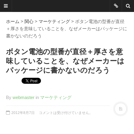
ネットに書か
れていないこ
ホーム
>
関心
>
マーケティング
> ボタン電池の型番が直径
＋厚さを意味していることを、なぜメーカーはパッケージに
とを綴る
書かないのだろう
Another Scape, Another
ボタン電池の型番が直径＋厚さを意
Viewpoint
味していることを、なぜメーカーは
パッケージに書かないのだろう
Today:
0193
Yesterday:
1162
Total:
7390482
By
webmaster
in
マーケティング
HOME
ABOUT
2012年8月7日
コメントは受け付けていません。
SITEMAP
謎の円盤UFOまとめ