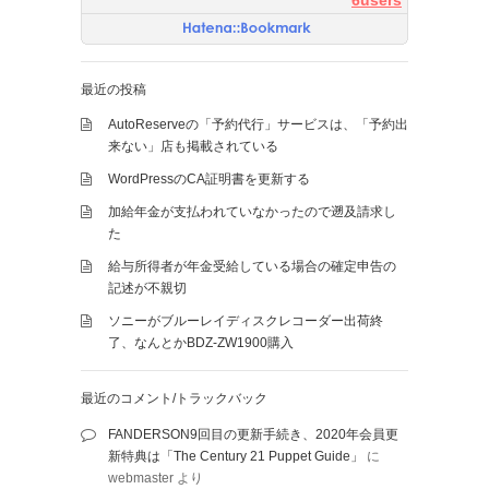
6users
最近の投稿
AutoReserveの「予約代行」サービスは、「予約出
来ない」店も掲載されている
WordPressのCA証明書を更新する
加給年金が支払われていなかったので遡及請求し
た
給与所得者が年金受給している場合の確定申告の
記述が不親切
ソニーがブルーレイディスクレコーダー出荷終
了、なんとかBDZ-ZW1900購入
最近のコメント/トラックバック
FANDERSON9回目の更新手続き、2020年会員更
新特典は「The Century 21 Puppet Guide」
に
webmaster
より