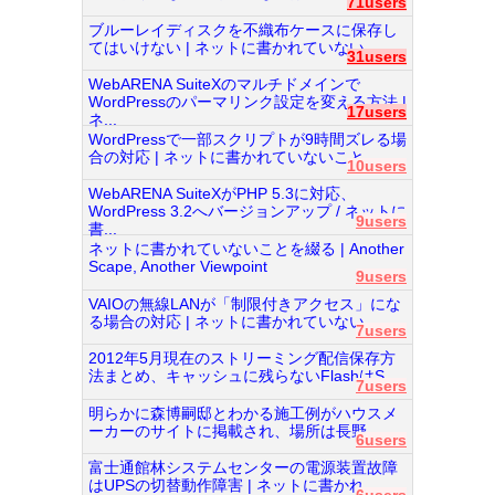
71users
ブルーレイディスクを不織布ケースに保存し
てはいけない | ネットに書かれていない...
31users
WebARENA SuiteXのマルチドメインで
WordPressのパーマリンク設定を変える方法 |
17users
ネ...
WordPressで一部スクリプトが9時間ズレる場
合の対応 | ネットに書かれていないこと...
10users
WebARENA SuiteXがPHP 5.3に対応、
WordPress 3.2へバージョンアップ / ネットに
9users
書...
ネットに書かれていないことを綴る | Another
Scape, Another Viewpoint
9users
VAIOの無線LANが「制限付きアクセス」にな
る場合の対応 | ネットに書かれていない...
7users
2012年5月現在のストリーミング配信保存方
法まとめ、キャッシュに残らないFlashはS...
7users
明らかに森博嗣邸とわかる施工例がハウスメ
ーカーのサイトに掲載され、場所は長野...
6users
富士通館林システムセンターの電源装置故障
はUPSの切替動作障害 | ネットに書かれ...