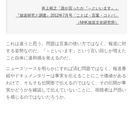
Page（Facebook）
井上裕之「誰が言ったか『～といいます』」
S.H.A.D.O. Research
『放送研究と調査』2012年7月号「ことば・言葉・コトバ」
Labs
（NHK放送文化研究所）
THE ART OF
UFO（Facebook）
Anderson Japanese
これは違うと思う。問題は言葉の使い方ではなく、報道に対
Information
する姿勢なのだ。「～といいます」という言い回しが増えた
特撮 プロップス 倉庫
こと自体に違和感を覚えるのだ。
ペンギン貿易
ニュースソースを明らかにすれば済む問題ではなく、報道番
組やドキュメンタリーは事実を伝えることにこそ価値がある
ムラタ有子
わけで、そもそも伝聞形で伝えるのではなく、その伝聞が事
実かどうかを確認して伝えていないことに、視聴者は戸惑い
GALLERY SIDE
を感じるのではないだろうか。
2（Facebook）