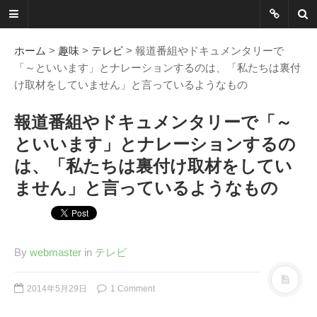
ネットに書か
れていないこ
ホーム
>
趣味
>
テレビ
> 報道番組やドキュメンタリーで
「～といいます」とナレーションするのは、「私たちは裏付
とを綴る
け取材をしていません」と言っているようなもの
Another Scape, Another
報道番組やドキュメンタリーで「～
Viewpoint
といいます」とナレーションするの
は、「私たちは裏付け取材をしてい
Today:
0417
Yesterday:
1162
ません」と言っているようなもの
Total:
7390706
HOME
By
webmaster
in
テレビ
ABOUT
SITEMAP
2014年5月29日
1 Comment
謎の円盤UFOまとめ