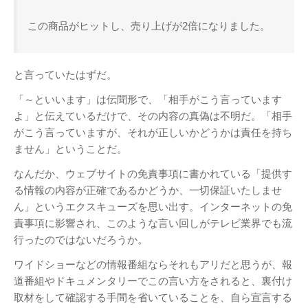
Twitter
PayPal
PHP
WebARENA SuiteX
YouTube
この商品がヒットし、売り上げが2倍になりました。
アマゾン
アフィリエイト
カフェ
キヤノン
カレンダー
キャンペーン
グッズ
ギャラリー
と言っていたはずだ。
サ
ジェリ
ンダーバード
「～といいます」は伝聞形で、「相手がこう言っています
ー・アンダーソン
よ」と伝えているだけで、その内容の真偽は不明だ。「相手
スタイルシート
ストリーミン
がこう言っていますが、それが正しいかどうかは責任を持ち
ソニー
バージョンアップ
グ
ヒ
ません」ということだ。
ブルーレイ
プラグ
デヨシ
なんだか、ウェブサイトの免責事項に書かれている「提供す
イン
プリンタ
プロップレプリカ
る情報の内容が正確であるかどうか、一切保証いたしませ
二子
万年筆
ムラタ有子
上野毛
ん」というエクスキューズを思い出す。インターネットの免
玉川
再開発
品薄
修理
映画館
責事項に影響され、このような言い回しがテレビ業界でも流
有効期限
東急電鉄
確定申告
米
行ったのではないだろうか。
通販サイト
谷根千
障
沢
訃報
ワイドショーなどの情報番組ならそれもアリだと思うが、報
害
道番組やドキュメンタリーでこの言い方をされると、裏付け
取材をして確認する手間を省いていることを、自ら宣言する
アーカイブ