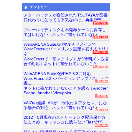
エントリー
スターバックスが併設されたTSUTAYAが図書
館代わりになっても平気なのは、再販制度...
71users
ブルーレイディスクを不織布ケースに保存し
てはいけない | ネットに書かれていない...
31users
WebARENA SuiteXのマルチドメインで
WordPressのパーマリンク設定を変える方法 |
17users
ネ...
WordPressで一部スクリプトが9時間ズレる場
合の対応 | ネットに書かれていないこと...
10users
WebARENA SuiteXがPHP 5.3に対応、
WordPress 3.2へバージョンアップ / ネットに
9users
書...
ネットに書かれていないことを綴る | Another
Scape, Another Viewpoint
9users
VAIOの無線LANが「制限付きアクセス」にな
る場合の対応 | ネットに書かれていない...
7users
2012年5月現在のストリーミング配信保存方
法まとめ、キャッシュに残らないFlashはS...
7users