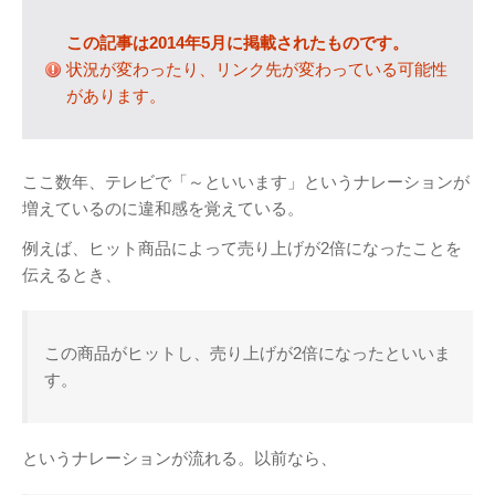
テレビ
(8)
この記事は2014年5月に掲載されたものです。
写真
(6)
状況が変わったり、リンク先が変わっている可能性
旅行
(8)
があります。
謎の円盤UFO
(94)
関心
(87)
グルメ
(14)
ここ数年、テレビで「～といいます」というナレーションが
増えているのに違和感を覚えている。
マーケティング
(29)
文房具
(11)
例えば、ヒット商品によって売り上げが2倍になったことを
伝えるとき、
社会
(8)
街歩き
(34)
この商品がヒットし、売り上げが2倍になったといいま
タグクラウド
す。
FAB
FANDERSON
というナレーションが流れる。以前なら、
NHK
HTML
Internet Explorer