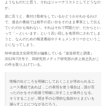
ようなものだと思う。それはジャーナリストとしてどうなの
か。
逆に言うと、裏付け取材をしているかどうかがわかるわけ
で、過去の番組では相手の言い分をそのまま事実として伝え
ていたのかも知れない。それはそれで問題だが、だからとい
アタゴオル
って「～といいます」という言い回しを免罪符にされてしま
ごろなお通信
うと、なんのための報道番組やドキュメンタリーかというこ
ギャラリー猫町
とになってしまう。
（Facebook）
NHK放送文化研究所が編集している『放送研究と調査』
2012年7月号で、同研究所メディア研究部の井上裕之氏がこ
謎の円盤UFO
の件を取り上げている。
FANDERSON
FANDERSON（Facebook
）
情報の出どころを明確にしておくことが求められるニ
The Official Gerry
ュース番組であれば，この表現を使う場合は，誰が言
Anderson Website
ったのかをその前後で明確に示すことが条件となる。
UFO Series Home Page
そうすることが，聞き手の心理的な負担やとまどいを
減らすことにつながるだろう。
UFO Series Home