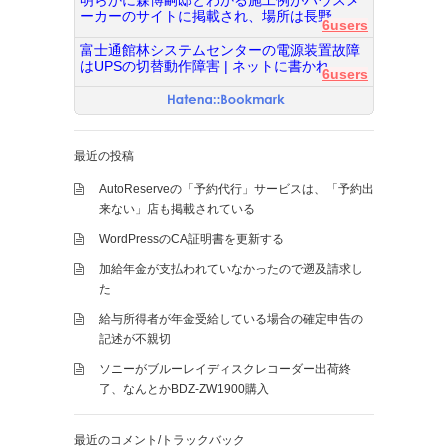
明らかに森博嗣邸とわかる施工例がハウスメ
ーカーのサイトに掲載され、場所は長野...
6users
富士通館林システムセンターの電源装置故障
はUPSの切替動作障害 | ネットに書かれ...
6users
最近の投稿
AutoReserveの「予約代行」サービスは、「予約出
来ない」店も掲載されている
WordPressのCA証明書を更新する
加給年金が支払われていなかったので遡及請求し
た
給与所得者が年金受給している場合の確定申告の
記述が不親切
ソニーがブルーレイディスクレコーダー出荷終
了、なんとかBDZ-ZW1900購入
最近のコメント/トラックバック