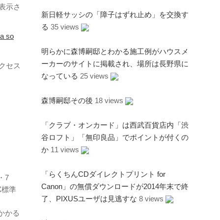
と表示さ
新日軽サッシの「障子はずれ止め」を交換す
る
35 views
 so
明らかに森博嗣邸とわかる施工例がハウスメ
ーカーのサイトに掲載され、場所は長野県に
アクセス
なっている
25 views
森博嗣邸その後
18 views
「クラブ・オンカード」は西武百貨店内「渋
谷ロフト」「無印良品」でポイントが付くの
か
11 views
「らくちんCDダイレクトプリント for
・7
Canon」の無償ダウンロードが2014年末で終
X標準
了、PIXUSユーザは見逃すな
8 views
がかかる