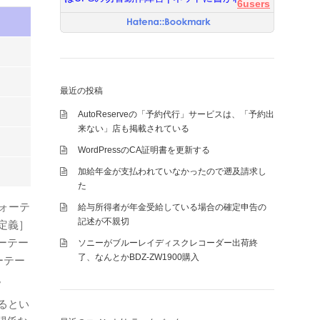
6users
最近の投稿
AutoReserveの「予約代行」サービスは、「予約出
来ない」店も掲載されている
WordPressのCA証明書を更新する
加給年金が支払われていなかったので遡及請求し
た
クォーテ
給与所得者が年金受給している場合の確定申告の
記述が不親切
定義］
ーテー
ソニーがブルーレイディスクレコーダー出荷終
了、なんとかBDZ-ZW1900購入
ーテー
。
るとい