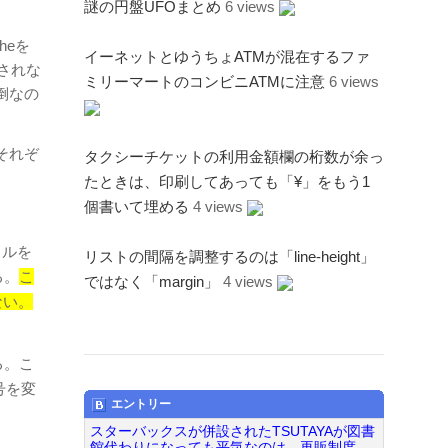
謎の円盤UFOまとめ
6 views
cheを
イーネットとゆうちょATMが混在するファ
除されな
ミリーマートのコンビニATMに注意
6 views
倒なの
それぞ
タクシーチケットの利用金額欄の桁数が余っ
たときは、印刷してあっても「¥」をもう1
個書いて埋める
4 views
イルを
リストの間隔を調整するのは「line-height」
る。
こ
ではなく「margin」
4 views
ない。
る。こ
号を変
エントリー
スターバックスが併設されたTSUTAYAが図書
館代わりになっても平気なのは、再販制度...