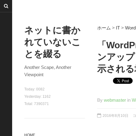
ネットに書か
ホーム
>
IT
>
Word
れていないこ
「WordP
とを綴る
ンアップして
示される
Another Scape, Another
Viewpoint
Today:
0082
Yesterday:
1162
By
webmaster
in
W
Total:
7390371
2016年8月10日
HOME