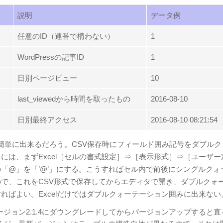
説明
データ例
任意のID（連番で構わない）
1
WordPressの記事ID
1
日別ページビュー
10
last_viewedから時間を取ったもの
2016-08-10
日別最終アクセス
2016-08-10 08:21:54
lで簡単に出来るだろう。CSV保存時にフィールド囲み記号をダブル
には、まずExcel［セルの書式設定］⇒［表示形式］⇒［ユーザー
「@」を「’@’」にする。こうすればセル内で前後にシングルクォ
で、これをCSV形式で保存してからエディタで開き、ダブルクォ
ればよい。Excelだけではダブルクォーテーション囲みに出来ない
ジョン2.1.4にダウングレードしてからバージョンアップすると直