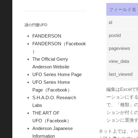
フィールド名
id
謎の円盤UFO
postid
FANDERSON
FANDERSON（Facebook
pageviews
）
The Official Gerry
view_data
Anderson Website
last_viewed
UFO Series Home Page
UFO Series Home
編集はExce
Page（Facebook）
ーションにする
S.H.A.D.O. Research
で、「種類」の
Labs
ションが付くの
THE ART OF
ションに置換す
UFO（Facebook）
Anderson Japanese
ネット上では、バー
Information