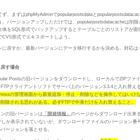
はphpMyAdminでpopularpostsdataとpopularpostsdataca
バージョンアップしただけでは、popularpostsdatacacheは削
全体をSQL形式でバックアップするとテーブルごとのリストアが面
でCVS形式でエキスポートしよう。
ンに戻すか、最新バージョンにデータ移行するかを決める。対応は
に戻す場合
 Popular Postsの旧バージョンをダウンロードし、ローカルでZIPファ
FTPクライアントソフトでサーバ上のバージョン3.3.4と入れ替え
dPressの管理画面から新規追加・停止・削除などを操作してはいけ
削除される恐れがある。必ずFTPで中身だけを入れ替えること。
インの旧バージョンは
「開発情報」
のページからダウンロード出来
7までしか表示されていないが、ダウンロードファイルのバージョン番
のバージョンを落とせる。