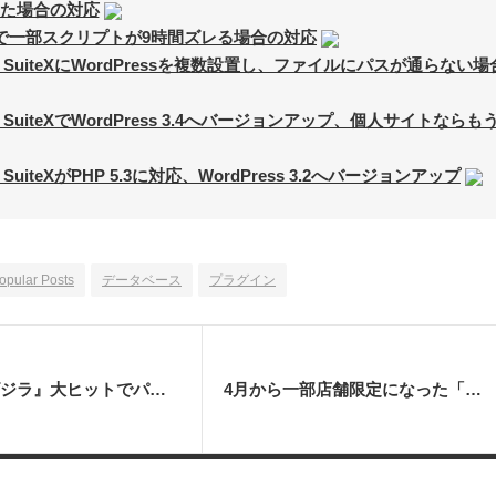
た場合の対応
essで一部スクリプトが9時間ズレる場合の対応
A SuiteXにWordPressを複数設置し、ファイルにパスが通らない場
A SuiteXでWordPress 3.4へバージョンアップ、個人サイトならも
 SuiteXがPHP 5.3に対応、WordPress 3.2へバージョンアップ
opular Posts
データベース
プラグイン
『シン・ゴジラ』大ヒットでパンフレット売り切れ、「TOHOシネマズ新宿」でやっと購入
4月から一部店舗限定になった「天丼てんや」かき揚げ天丼が10月で全店終了へ