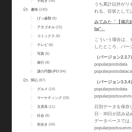
手続き
(36)
うち累計以外がリセット
趣味
(140)
れる。症状として
げっ歯類
(6)
みてみた「【備忘録】データ
アタゴオル
(15)
far”」
コミックス
(6)
こういう場合は、デ
テレビ
(8)
したところ、バージ
写真
(6)
（バージョン2.3.7
旅行
(8)
popularpost
popularpostsd
謎の円盤UFO
(94)
関心
(87)
（バージョン3.3.4
popularpost
グルメ
(14)
popularpostss
マーケティング
(29)
日別データを保存
文房具
(11)
日・30日が読み込め
社会
(8)
データベースでは、p
街歩き
(34)
popularpost