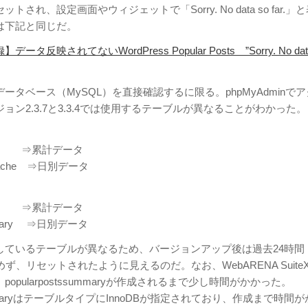
され、設定画面やウィジェットで「Sorry. No data so far.」
は下記と同じだ。
反映されてないWordPress Popular Posts ”Sorry. No data
ータベース（MySQL）を直接確認するに限る。phpMyAdminで
ョン2.3.7と3.3.4では使用するテーブルが異なることがわかった。
）
sdata ⇒累計データ
atacache ⇒日別データ
）
sdata ⇒累計データ
ummary ⇒日別データ
しているテーブルが異なるため、バージョンアップ後は過去24時間
ず、リセットされたように見えるのだ。なお、WebARENA Suite
opularpostssummaryが作成されるまで少し時間がかかった。
ssummaryはテーブルタイプにInnoDBが指定されており、作成まで時間