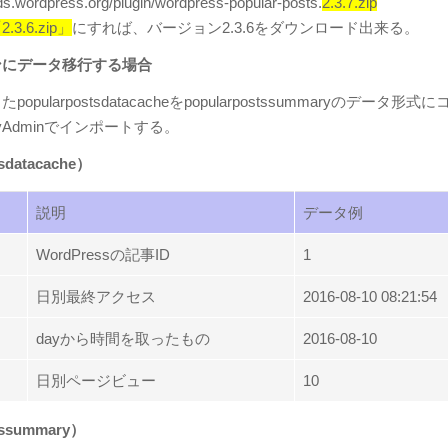
ds.wordpress.org/plugin/wordpress-popular-posts.
2.3.7.zip
2.3.6.zip」
にすれば、バージョン2.3.6をダウンロード出来る。
ンにデータ移行する場合
pularpostsdatacacheをpopularpostssummaryのデータ形式
yAdminでインポートする。
sdatacache）
説明
データ例
WordPressの記事ID
1
日別最終アクセス
2016-08-10 08:21:54
dayから時間を取ったもの
2016-08-10
日別ページビュー
10
tssummary）