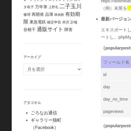
https://downloa
二子玉川
万年筆
タ有子
上野毛
（例）末尾を
「
有効期
再開発
品薄
修理
映画館
最新バージョ
限
東急電鉄
確定申告
米沢
訃報
通販サイト
エキスポートしたpo
谷根千
障害
ートし、phpM
（popularpost
アーカイブ
フィールド名
id
day
day_no_time
アタゴオル
pageviews
ごろなお通信
ギャラリー猫町
（popularpos
（Facebook）