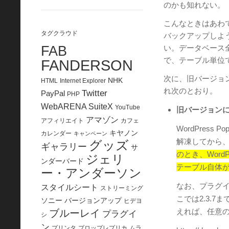
のかも知れない。
こんなときはあわてず、まず
タグクラウド
バックアップしよう。
FAB
い。データベース
で、テーブル単位
FANDERSON
次に、旧バージョ
NHK
HTML
Internet Explorer
れ次のとおり。
Twitter
PayPal
PHP
WebARENA SuiteX
YouTube
旧バージョン
アマゾン
アフィリエイト
カフェ
WordPress
キヤノン
カレンダー
キャンペーン
解凍してから、
グッズ
ギャラリー
サ
のとき、Wor
ジェリ
ンダーバード
テーブル自体が
ー・アンダーソン
なお、プラグ
スタイルシート
ストリーミング
こでは2.3.
ソニー
バージョンアップ
ヒデヨ
えれば、任意
ブルーレイ
プラグイ
シ
ン
プリンタ
プロップレプリカ
ムラ