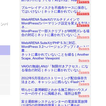
71users
ブルーレイディスクを不織布ケースに保存し
てはいけない | ネットに書かれていない...
31users
WebARENA SuiteXのマルチドメインで
WordPressのパーマリンク設定を変える方法 |
にコンバ
17users
ネ...
WordPressで一部スクリプトが9時間ズレる場
合の対応 | ネットに書かれていないこと...
10users
WebARENA SuiteXがPHP 5.3に対応、
WordPress 3.2へバージョンアップ / ネットに
9users
書...
ネットに書かれていないことを綴る | Another
Scape, Another Viewpoint
9users
VAIOの無線LANが「制限付きアクセス」にな
る場合の対応 | ネットに書かれていない...
7users
2012年5月現在のストリーミング配信保存方
法まとめ、キャッシュに残らないFlashはS...
7users
明らかに森博嗣邸とわかる施工例がハウスメ
ーカーのサイトに掲載され、場所は長野...
6users
富士通館林システムセンターの電源装置故障
はUPSの切替動作障害 | ネットに書かれ...