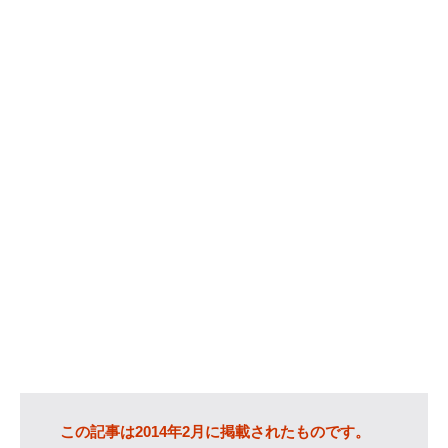
カテゴリー
IT
(89)
Windows
(20)
WordPress
(36)
インターネット
(33)
暮らし
(73)
ハウスキーピング
(9)
健康
(9)
商品
(27)
手続き
(36)
趣味
(140)
げっ歯類
(6)
アタゴオル
(15)
この記事は2014年2月に掲載されたものです。
コミックス
(6)