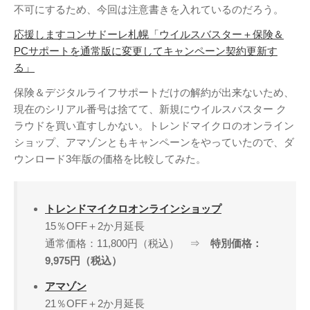
不可にするため、今回は注意書きを入れているのだろう。
Page（Facebook）
S.H.A.D.O. Research
応援しますコンサドーレ札幌「ウイルスバスター＋保険＆
Labs
PCサポートを通常版に変更してキャンペーン契約更新す
THE ART OF
る」
UFO（Facebook）
保険＆デジタルライフサポートだけの解約が出来ないため、
Anderson Japanese
現在のシリアル番号は捨てて、新規にウイルスバスター ク
Information
ラウドを買い直すしかない。トレンドマイクロのオンライン
特撮 プロップス 倉庫
ショップ、アマゾンともキャンペーンをやっていたので、ダ
ペンギン貿易
ウンロード3年版の価格を比較してみた。
ムラタ有子
トレンドマイクロオンラインショップ
GALLERY SIDE
15％OFF＋2か月延長
2（Facebook）
通常価格：11,800円（税込） ⇒
特別価格：
9,975円（税込）
アマゾン
21％OFF＋2か月延長