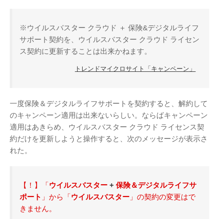
Twitter
PayPal
PHP
WebARENA SuiteX
YouTube
アマゾン
※ウイルスバスター クラウド ＋ 保険&デジタルライフ
アフィリエイト
カフェ
サポート契約を、ウイルスバスター クラウド ライセン
キヤノン
カレンダー
キャンペーン
グッズ
ス契約に更新することは出来かねます。
ギャラリー
サ
ジェリ
ンダーバード
トレンドマイクロサイト「キャンペーン」
ー・アンダーソン
スタイルシート
ストリーミン
一度保険＆デジタルライフサポートを契約すると、解約して
ソニー
バージョンアップ
グ
ヒ
ブルーレイ
のキャンペーン適用は出来ないらしい。ならばキャンペーン
プラグ
デヨシ
適用はあきらめ、ウイルスバスター クラウド ライセンス契
イン
プリンタ
プロップレプリカ
約だけを更新しようと操作すると、次のメッセージが表示さ
二子
万年筆
ムラタ有子
上野毛
れた。
玉川
再開発
品薄
修理
映画館
有効期限
東急電鉄
確定申告
米
通販サイト
谷根千
障
沢
訃報
【！】「
ウイルスバスター
+
保険＆デジタルライフサ
害
ポート
」から「
ウイルスバスター
」の契約の変更はで
きません。
アーカイブ