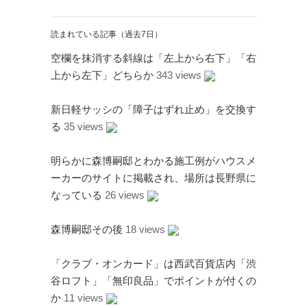
読まれている記事（過去7日）
空欄を抹消する斜線は「左上から右下」「右
上から左下」どちらか
343 views
新日軽サッシの「障子はずれ止め」を交換す
る
35 views
明らかに森博嗣邸とわかる施工例がハウスメ
ーカーのサイトに掲載され、場所は長野県に
なっている
26 views
森博嗣邸その後
18 views
「クラブ・オンカード」は西武百貨店内「渋
谷ロフト」「無印良品」でポイントが付くの
か
11 views