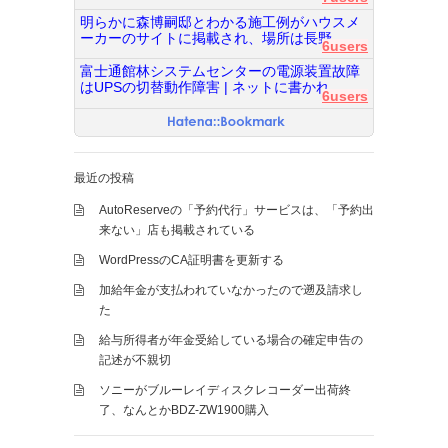
明らかに森博嗣邸とわかる施工例がハウスメ
ーカーのサイトに掲載され、場所は長野...
6users
富士通館林システムセンターの電源装置故障
はUPSの切替動作障害 | ネットに書かれ...
6users
最近の投稿
AutoReserveの「予約代行」サービスは、「予約出
来ない」店も掲載されている
WordPressのCA証明書を更新する
加給年金が支払われていなかったので遡及請求し
た
給与所得者が年金受給している場合の確定申告の
記述が不親切
ソニーがブルーレイディスクレコーダー出荷終
了、なんとかBDZ-ZW1900購入