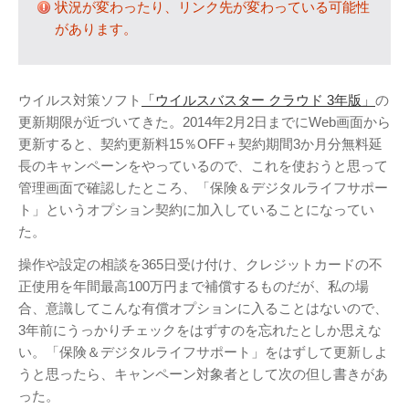
状況が変わったり、リンク先が変わっている可能性
テレビ
(8)
があります。
写真
(6)
旅行
(8)
謎の円盤UFO
(94)
ウイルス対策ソフト
「ウイルスバスター クラウド 3年版」
の
更新期限が近づいてきた。2014年2月2日までにWeb画面から
関心
(87)
更新すると、契約更新料15％OFF＋契約期間3か月分無料延
グルメ
(14)
長のキャンペーンをやっているので、これを使おうと思って
マーケティング
(29)
管理画面で確認したところ、「保険＆デジタルライフサポー
文房具
(11)
ト」というオプション契約に加入していることになってい
た。
社会
(8)
街歩き
(34)
操作や設定の相談を365日受け付け、クレジットカードの不
正使用を年間最高100万円まで補償するものだが、私の場
タグクラウド
合、意識してこんな有償オプションに入ることはないので、
FAB
3年前にうっかりチェックをはずすのを忘れたとしか思えな
い。「保険＆デジタルライフサポート」をはずして更新しよ
FANDERSON
うと思ったら、キャンペーン対象者として次の但し書きがあ
NHK
HTML
Internet Explorer
った。