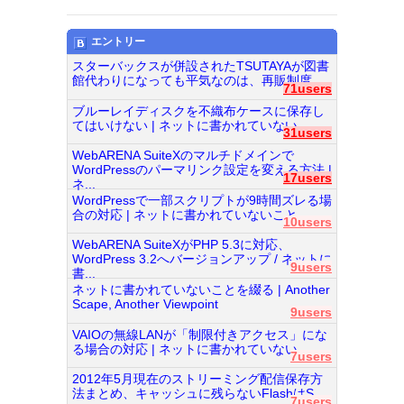
エントリー
スターバックスが併設されたTSUTAYAが図書
館代わりになっても平気なのは、再販制度...
71users
ブルーレイディスクを不織布ケースに保存し
てはいけない | ネットに書かれていない...
31users
WebARENA SuiteXのマルチドメインで
WordPressのパーマリンク設定を変える方法 |
17users
ネ...
WordPressで一部スクリプトが9時間ズレる場
合の対応 | ネットに書かれていないこと...
10users
WebARENA SuiteXがPHP 5.3に対応、
WordPress 3.2へバージョンアップ / ネットに
9users
書...
ネットに書かれていないことを綴る | Another
Scape, Another Viewpoint
9users
VAIOの無線LANが「制限付きアクセス」にな
る場合の対応 | ネットに書かれていない...
7users
2012年5月現在のストリーミング配信保存方
法まとめ、キャッシュに残らないFlashはS...
7users