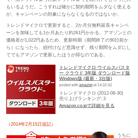
もいるようだ。こうすれば確かに契約期間をムダなく使える
が、キャンペーンの対象にならなくなるのではないか。
トレンドマイクロで更新すると、2か月分無料延長キャンペ
ーンを加味しても1か月あたり約261円かかる。アマゾンとの
価格差が1,022円あるため、更新時期（期間終了の90日前か
ら）になったら、紐付けなど意識せず、残り期間をムダにし
てでもアマゾンで更新したほうが得なのである。
トレンドマイクロ ウイルスバスタ
ー クラウド 3年版 ダウンロード版
Windows版 (最新・3台版)
posted with
amazlet
at 14.02.02
トレンドマイクロ (2012-08-30)
売り上げランキング: 3
Amazon.co.jpで詳細を見る
（2014年2月15日追記）
うちに