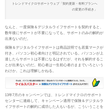
トレンドマイクロサポートウェブ「契約更新・有料プランへ
の変更の手続き」
なんと、一度保険＆デジタルライフサポートを契約すると、
アタゴオル
数年後にサポートが不要になっても、サポートのみの解約が
ごろなお通信
出来ないのだ。
ギャラリー猫町
保険＆デジタルライフサポートは商品説明でも若葉マークが
（Facebook）
付き、パソコン初心者向けと明記されている。パソコンが上
達したらサポートは不要になるはずだが、それを解約するこ
謎の円盤UFO
とが出来ないのだ。初心者は一生初心者のままでいろという
FANDERSON
わけか。これは理解しかねる。
FANDERSON（Facebook
）
The Official Gerry
Anderson Website
13年7月のキャンペーンでは、トレンドマイクロのサポート
センターに連絡して、キャンペーン適用で保険＆デジタルラ
UFO Series Home Page
イフサポートの解約に成功した人もいるが、こういうことを
UFO Series Home