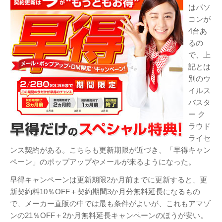
はパソ
コンが
4台あ
るの
で、上
記とは
別のウ
イルス
バスタ
ー ク
ラウド
ライセ
ンス契約がある。こちらも更新期限が近づき、「早得キャン
ペーン」のポップアップやメールが来るようになった。
早得キャンペーンは更新期限2か月前までに更新すると、更
新契約料10％OFF＋契約期間3か月分無料延長になるもの
で、メーカー直販の中では最も条件がよいが、これもアマゾ
ンの21％OFF＋2か月無料延長キャンペーンのほうが安い。