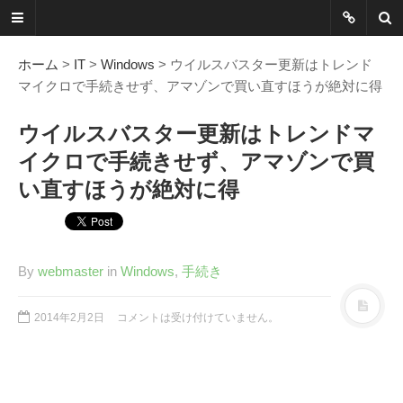
ネットに書か
れていないこ
ホーム
>
IT
>
Windows
> ウイルスバスター更新はトレンド
マイクロで手続きせず、アマゾンで買い直すほうが絶対に得
とを綴る
ウイルスバスター更新はトレンドマ
Another Scape, Another
イクロで手続きせず、アマゾンで買
Viewpoint
い直すほうが絶対に得
Today:
0172
Yesterday:
1162
Total:
7390461
By
webmaster
in
Windows
,
手続き
HOME
2014年2月2日
コメントは受け付けていません。
ABOUT
SITEMAP
謎の円盤UFOまとめ